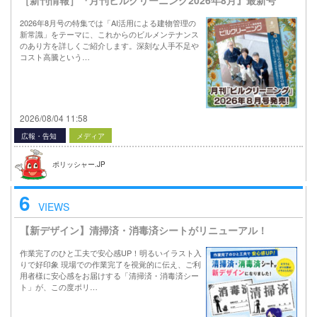
［新刊情報］『月刊ビルクリーニング2026年8月』最新号
2026年8月号の特集では「AI活用による建物管理の
新常識」をテーマに、これからのビルメンテナンス
のあり方を詳しくご紹介します。深刻な人手不足や
コスト高騰という…
2026/08/04 11:58
広報・告知
メディア
ポリッシャー.JP
6
VIEWS
【新デザイン】清掃済・消毒済シートがリニューアル！
作業完了のひと工夫で安心感UP！明るいイラスト入
りで好印象 現場での作業完了を視覚的に伝え、ご利
用者様に安心感をお届けする「清掃済・消毒済シー
ト」が、この度ポリ…