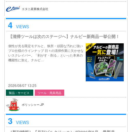
エタニ産業株式会社
4
VIEWS
【清掃ツールは次のステージへ】ナルビー新商品一挙公開！
個性が光る限定モデルと、狭所・頑固な汚れに強い
プロ仕様のラインナップ 日々の清掃作業に欠かせな
いスクレイパー。「剥がす・削る」といった本来の
機能性に加え、ナルビ…
2026/08/07 13:25
製品・サービス
ツール・用具用品
ポリッシャー.JP
3
VIEWS