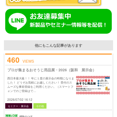
他にもこんな記事があります
460
VIEWS
プロが集まるおそうじ用品展・2026（阪和 展示会）
西日本最大級！！ 年に１度の展示会の時期になりま
した！ どうぞお気軽にお越しください！ 受付のス
ムーズな事前登録をご利用ください。（スマートフ
ォンでのご登録はで…
2026/07/02 16:12
セミナー・展示会
その他
掃除のつぼ