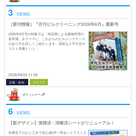
3
VIEWS
［新刊情報］『月刊ビルクリーニング2026年8月』最新号
2026年8月号の特集では「AI活用による建物管理の
新常識」をテーマに、これからのビルメンテナンス
のあり方を詳しくご紹介します。深刻な人手不足や
コスト高騰という…
2026/08/04 11:58
広報・告知
メディア
ポリッシャー.JP
6
VIEWS
【新デザイン】清掃済・消毒済シートがリニューアル！
作業完了のひと工夫で安心感UP！明るいイラスト入