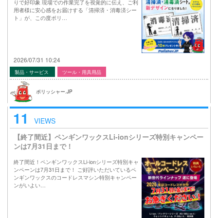
りで好印象 現場での作業完了を視覚的に伝え、ご利
用者様に安心感をお届けする「清掃済・消毒済シー
ト」が、この度ポリ…
2026/07/31 10:24
製品・サービス
ツール・用具用品
ポリッシャー.JP
11
VIEWS
【終了間近】ペンギンワックスLi-ionシリーズ特別キャンペー
ンは7月31日まで！
終了間近！ペンギンワックスLi-ionシリーズ特別キャ
ンペーンは7月31日まで！ ご好評いただいているペ
ンギンワックスのコードレスマシン特別キャンペー
ンがいよい…