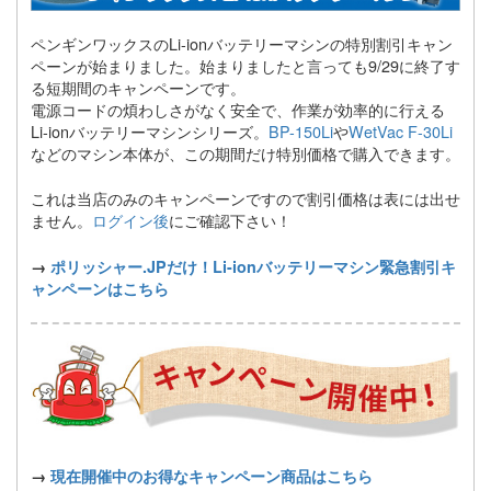
ペンギンワックスのLi-ionバッテリーマシンの特別割引キャン
ペーンが始まりました。始まりましたと言っても9/29に終了す
る短期間のキャンペーンです。
電源コードの煩わしさがなく安全で、作業が効率的に行える
Li-ionバッテリーマシンシリーズ。
BP-150Li
や
WetVac F-30Li
などのマシン本体が、この期間だけ特別価格で購入できます。
これは当店のみのキャンペーンですので割引価格は表には出せ
ません。
ログイン後
にご確認下さい！
→
ポリッシャー.JPだけ！Li-ionバッテリーマシン緊急割引キ
ャンペーンはこちら
→
現在開催中のお得なキャンペーン商品はこちら