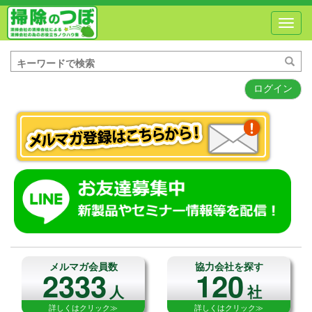
Toggl
navig
ログイン
メルマガ会員数
協力会社を探す
2333
120
人
社
詳しくはクリック≫
詳しくはクリック≫