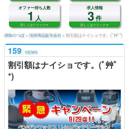
オファー待ち人数
求人情報
1
3
人
件
詳しくはクリック≫
詳しくはクリック≫
掃除のつぼ
>
清掃用品販売会社
>
割引額はナイショです。(ﾟ艸ﾟ*)
159
VIEWS
割引額はナイショです。(ﾟ艸ﾟ
*)