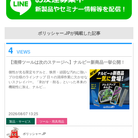
ポリッシャー.JPが掲載した記事
4
VIEWS
【清掃ツールは次のステージへ】ナルビー新商品一挙公開！
個性が光る限定モデルと、狭所・頑固な汚れに強い
プロ仕様のラインナップ 日々の清掃作業に欠かせな
いスクレイパー。「剥がす・削る」といった本来の
機能性に加え、ナルビ…
2026/08/07 13:25
製品・サービス
ツール・用具用品
ポリッシャー.JP