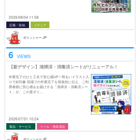
2026/08/04 11:58
広報・告知
メディア
ポリッシャー.JP
6
VIEWS
【新デザイン】清掃済・消毒済シートがリニューアル！
作業完了のひと工夫で安心感UP！明るいイラスト入
りで好印象 現場での作業完了を視覚的に伝え、ご利
用者様に安心感をお届けする「清掃済・消毒済シー
ト」が、この度ポリ…
2026/07/31 10:24
製品・サービス
ツール・用具用品
ポリッシャー.JP