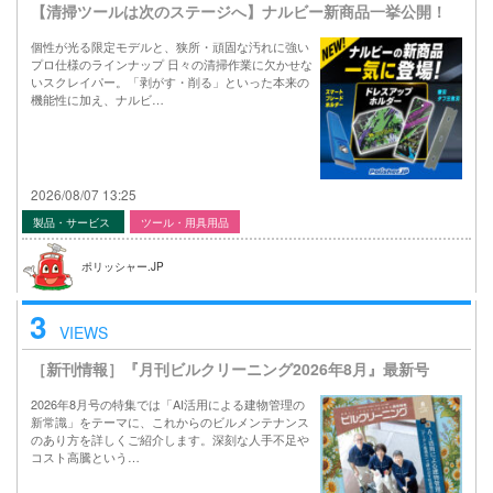
【清掃ツールは次のステージへ】ナルビー新商品一挙公開！
個性が光る限定モデルと、狭所・頑固な汚れに強い
プロ仕様のラインナップ 日々の清掃作業に欠かせな
いスクレイパー。「剥がす・削る」といった本来の
機能性に加え、ナルビ…
2026/08/07 13:25
製品・サービス
ツール・用具用品
ポリッシャー.JP
3
VIEWS
［新刊情報］『月刊ビルクリーニング2026年8月』最新号
2026年8月号の特集では「AI活用による建物管理の
新常識」をテーマに、これからのビルメンテナンス
のあり方を詳しくご紹介します。深刻な人手不足や
コスト高騰という…