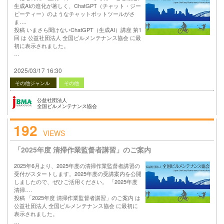
生成AIの進化が著しく、ChatGPT（チャット・ジー
ピーティー）のようなチャットボットツールがさ
ま….
投稿 いまさら聞けないChatGPT（生成AI）講座 第1
回 は 公益社団法人 全国ビルメンテナンス協会 に最
初に表示されました。
…
2025/03/17 16:30
その他ジャンル
その他
公益社団法人
全国ビルメンテナンス協会
192
VIEWS
「2025年度 清掃作業監督者講習」のご案内
2025年6月より、2025年度の清掃作業監督者講習の
受付がスタートします。2025年度の受講案内を公開
しましたので、ぜひご活用ください。 「2025年度
清掃….
投稿 「2025年度 清掃作業監督者講習」のご案内 は
公益社団法人 全国ビルメンテナンス協会 に最初に
表示されました。
…