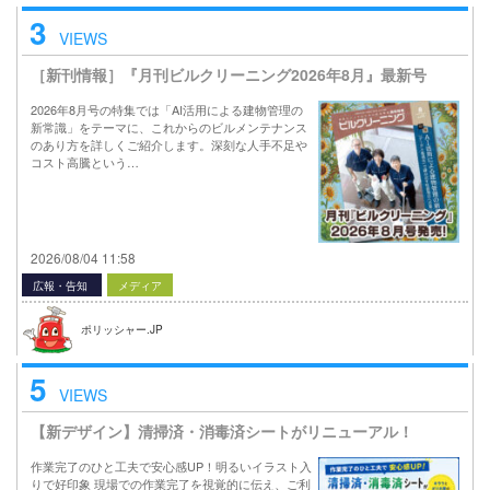
3
VIEWS
［新刊情報］『月刊ビルクリーニング2026年8月』最新号
2026年8月号の特集では「AI活用による建物管理の
新常識」をテーマに、これからのビルメンテナンス
のあり方を詳しくご紹介します。深刻な人手不足や
コスト高騰という…
2026/08/04 11:58
広報・告知
メディア
ポリッシャー.JP
5
VIEWS
【新デザイン】清掃済・消毒済シートがリニューアル！
作業完了のひと工夫で安心感UP！明るいイラスト入
りで好印象 現場での作業完了を視覚的に伝え、ご利