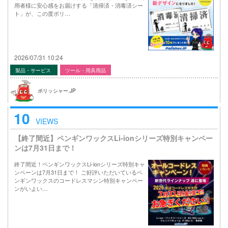
用者様に安心感をお届けする「清掃済・消毒済シー
ト」が、この度ポリ…
2026/07/31 10:24
製品・サービス
ツール・用具用品
ポリッシャー.JP
10
VIEWS
【終了間近】ペンギンワックスLi-ionシリーズ特別キャンペー
ンは7月31日まで！
終了間近！ペンギンワックスLi-ionシリーズ特別キャ
ンペーンは7月31日まで！ ご好評いただいているペ
ンギンワックスのコードレスマシン特別キャンペー
ンがいよい…