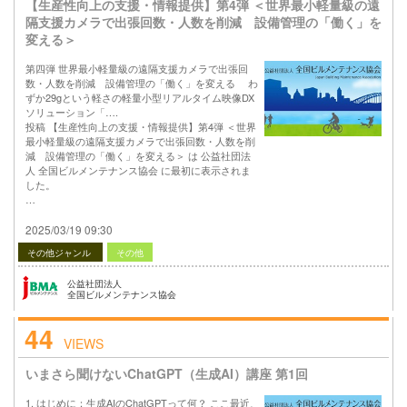
【生産性向上の支援・情報提供】第4弾 ＜世界最小軽量級の遠
隔支援カメラで出張回数・人数を削減 設備管理の「働く」を
変える＞
第四弾 世界最小軽量級の遠隔支援カメラで出張回
数・人数を削減 設備管理の「働く」を変える わ
ずか29gという軽さの軽量小型リアルタイム映像DX
ソリューション「….
投稿 【生産性向上の支援・情報提供】第4弾 ＜世界
最小軽量級の遠隔支援カメラで出張回数・人数を削
減 設備管理の「働く」を変える＞ は 公益社団法
人 全国ビルメンテナンス協会 に最初に表示されま
した。
…
2025/03/19 09:30
その他ジャンル
その他
公益社団法人
全国ビルメンテナンス協会
44
VIEWS
いまさら聞けないChatGPT（生成AI）講座 第1回
1. はじめに：生成AIのChatGPTって何？ ここ最近、