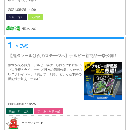
2021/08/26 14:00
広報・告知
その他
掃除のつぼ
1
VIEWS
【清掃ツールは次のステージへ】ナルビー新商品一挙公開！
個性が光る限定モデルと、狭所・頑固な汚れに強い
プロ仕様のラインナップ 日々の清掃作業に欠かせな
いスクレイパー。「剥がす・削る」といった本来の
機能性に加え、ナルビ…
2026/08/07 13:25
製品・サービス
ツール・用具用品
ポリッシャー.JP