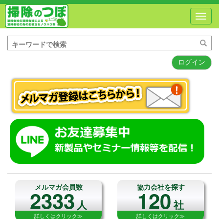
Toggl
navig
ログイン
メルマガ会員数
協力会社を探す
2333
120
人
社
詳しくはクリック≫
詳しくはクリック≫