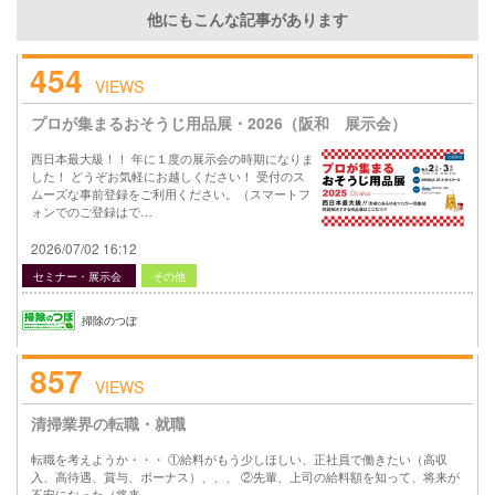
他にもこんな記事があります
454
VIEWS
プロが集まるおそうじ用品展・2026（阪和 展示会）
西日本最大級！！ 年に１度の展示会の時期になりま
した！ どうぞお気軽にお越しください！ 受付のス
ムーズな事前登録をご利用ください。（スマートフ
ォンでのご登録はで…
2026/07/02 16:12
セミナー・展示会
その他
掃除のつぼ
857
VIEWS
清掃業界の転職・就職
転職を考えようか・・・ ①給料がもう少しほしい、正社員で働きたい（高収
入、高待遇、賞与、ボーナス）、、、 ②先輩、上司の給料額を知って、将来が
不安になった（将来…