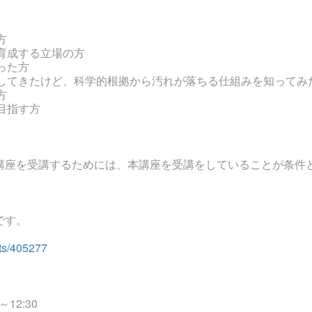
方
育成する立場の方
った方
してきたけど、科学的根拠から汚れが落ちる仕組みを知ってみ
方
目指す方
講座を受講するためには、本講座を受講をしていることが条件
です。
nts/405277
～
12:30