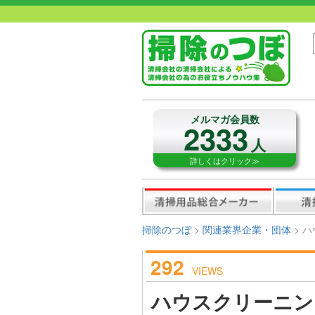
メルマガ会員数
2333
人
詳しくはクリック≫
掃除のつぼ
>
関連業界企業・団体
>
ハ
292
VIEWS
ハウスクリーニン