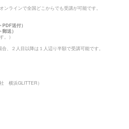
、オンラインで全国どこからでも受講が可能です。
トPDF送付）
スト郵送）
です。）
場合、２人目以降は１人辺り半額で受講可能です。
 横浜GLITTER
）