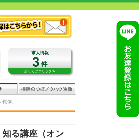
求人情報
3
件
詳しくはクリック≫
ン開催）
く知る講座（オン