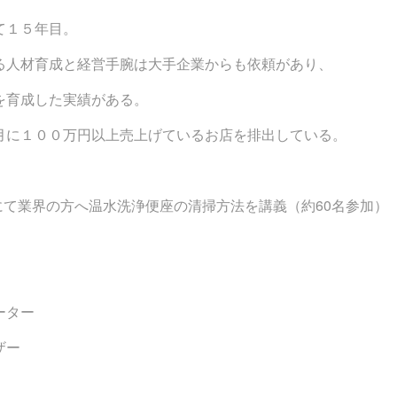
て１５年目。
る人材育成と経営手腕は大手企業からも依頼があり、
を育成した実績がある。
月に１００万円以上売上げているお店を排出している。
会にて業界の方へ温水洗浄便座の清掃方法を講義（約60名参加）
ーター
ザー