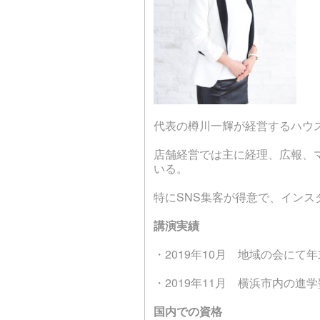
代表の樽川一輝が経営するハウ
店舗経営では主に経理、広報、
いる。
特に
SNS
集客が得意で、インス
講演実績
・2019年10月 地域の会にて
・2019年11月 横浜市内の進
国内での資格