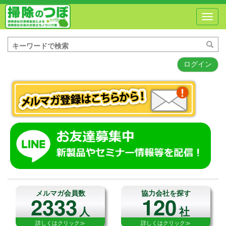
Toggl
navig
ログイン
メルマガ会員数
協力会社を探す
2333
120
人
社
詳しくはクリック≫
詳しくはクリック≫