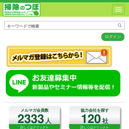
Toggl
navig
ログイン
メルマガ会員数
協力会社を探す
2333
120
人
社
詳しくはクリック≫
詳しくはクリック≫