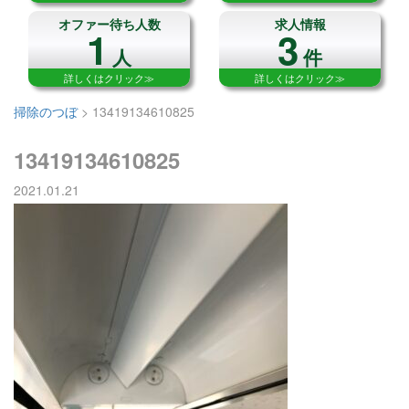
オファー待ち人数
求人情報
1
3
人
件
詳しくはクリック≫
詳しくはクリック≫
掃除のつぼ
>
13419134610825
13419134610825
2021.01.21