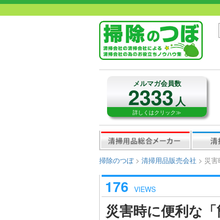
メルマガ会員数
2333
人
詳しくはクリック≫
掃除のつぼ
>
清掃用品販売会社
>
災害
176
VIEWS
災害時に便利な「