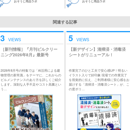
おそうじ用品ラボ
おそうじ用品ラボ
関連する記事
3
5
VIEWS
VIEWS
［新刊情報］『月刊ビルクリー
【新デザイン】清掃済・消毒済
ニング2026年8月』最新号
シートがリニューアル！
2026年8月号の特集では「AI活用による建
作業完了のひと工夫で安心感UP！明るい
物管理の新常識」をテーマに、これからの
イラスト入りで好印象 現場での作業完了
ビルメンテナンスのあり方を詳しくご紹介
を視覚的に伝え、ご利用者様に安心感をお
します。深刻な人手不足やコスト高騰とい
届けする「清掃済・消毒済シート」が、こ
う…
の度ポリ…