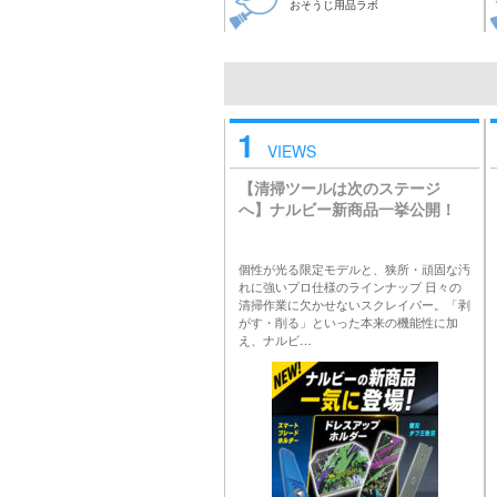
おそうじ用品ラボ
1
VIEWS
【清掃ツールは次のステージ
へ】ナルビー新商品一挙公開！
個性が光る限定モデルと、狭所・頑固な汚
れに強いプロ仕様のラインナップ 日々の
清掃作業に欠かせないスクレイパー。「剥
がす・削る」といった本来の機能性に加
え、ナルビ…