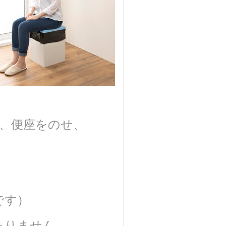
、便座をのせ、
です）
ありません。