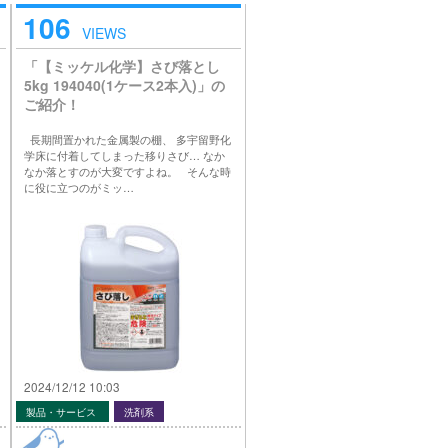
106
VIEWS
「【ミッケル化学】さび落とし
5kg 194040(1ケース2本入)」の
ご紹介！
長期間置かれた金属製の棚、 多宇留野化
学床に付着してしまった移りさび… なか
なか落とすのが大変ですよね。 そんな時
に役に立つのがミッ…
2024/12/12 10:03
製品・サービス
洗剤系