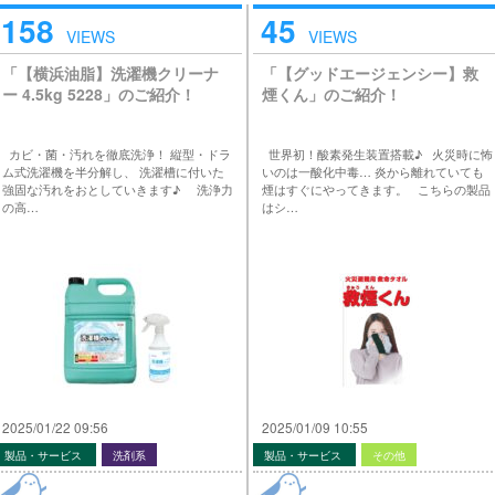
158
45
VIEWS
VIEWS
「【横浜油脂】洗濯機クリーナ
「【グッドエージェンシー】救
ー 4.5kg 5228」のご紹介！
煙くん」のご紹介！
カビ・菌・汚れを徹底洗浄！ 縦型・ドラ
世界初！酸素発生装置搭載♪ 火災時に怖
ム式洗濯機を半分解し、 洗濯槽に付いた
いのは一酸化中毒… 炎から離れていても
強固な汚れをおとしていきます♪ 洗浄力
煙はすぐにやってきます。 こちらの製品
の高…
はシ…
2025/01/22 09:56
2025/01/09 10:55
製品・サービス
洗剤系
製品・サービス
その他