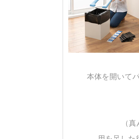
本体を開いて
（真
用を足した