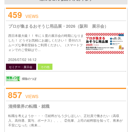
459
VIEWS
プロが集まるおそうじ用品展・2026（阪和 展示会）
西日本最大級！！ 年に１度の展示会の時期になりま
した！ どうぞお気軽にお越しください！ 受付のス
ムーズな事前登録をご利用ください。（スマートフ
ォンでのご登録はで…
2026/07/02 16:12
セミナー・展示会
その他
掃除のつぼ
857
VIEWS
清掃業界の転職・就職
転職を考えようか・・・ ①給料がもう少しほしい、正社員で働きたい（高収
入、高待遇、賞与、ボーナス）、、、 ②先輩、上司の給料額を知って、将来が
不安になった（将来…