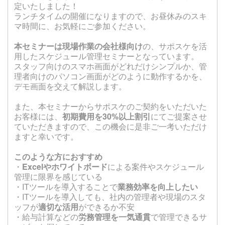
定いたしました！
ランチタイムの開催になりますので、お昼休みのスキ
マ時間に、お気軽にご参加ください。
本セミナーは現場作業の会社様向け
の、サポスケを活
用したスケジュール管理セミナーとなっています。
スタッフ向けのスマホ画面がどれだけシンプルか、管
理者向けのパソコン画面がどのように動作するかを、
デモ画面を交えて解説します。
また、本セミナーからサポスケのご契約をいただいた
お客様には、
初期費用を30%以上割引
にてご提案させ
ていただきますので、この機会に是非ご一考いただけ
ますと幸いです。
このような方におすすめ
・
Excelやホワイトボード
による案件やスケジュール
管理に限界を感じている
・ITツールを導入することで
業務効率を向上したい
・ITツールを導入しても、社内の管理者や現場のスタ
ッフが
適切な活用
ができるか不安
・給与計算などの
労務管理を一気通貫
で管理できるサ