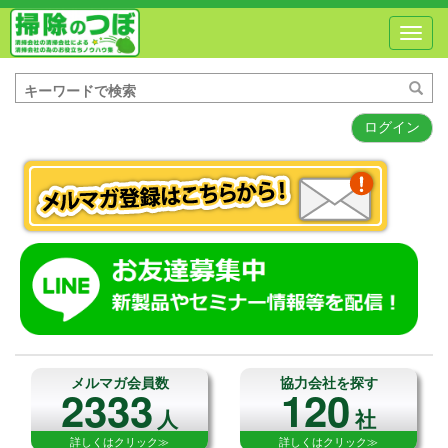
Toggl
navig
ログイン
メルマガ会員数
協力会社を探す
2333
120
人
社
詳しくはクリック≫
詳しくはクリック≫