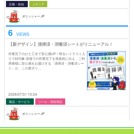
広報・告知
メディア
ポリッシャー.JP
6
VIEWS
【新デザイン】清掃済・消毒済シートがリニューアル！
作業完了のひと工夫で安心感UP！明るいイラスト入
りで好印象 現場での作業完了を視覚的に伝え、ご利
用者様に安心感をお届けする「清掃済・消毒済シー
ト」が、この度ポリ…
2026/07/31 10:24
製品・サービス
ツール・用具用品
ポリッシャー.JP