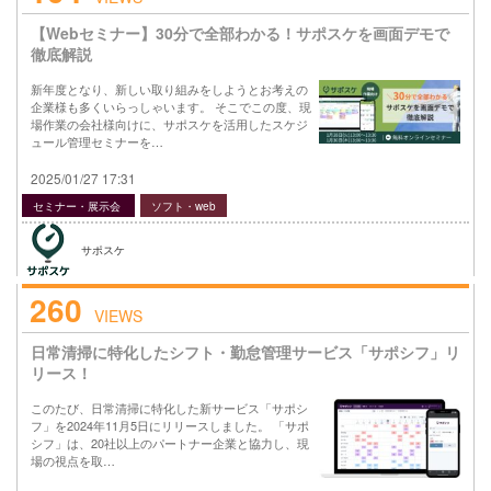
【Webセミナー】30分で全部わかる！サポスケを画面デモで
徹底解説
新年度となり、新しい取り組みをしようとお考えの
企業様も多くいらっしゃいます。 そこでこの度、現
場作業の会社様向けに、サポスケを活用したスケジ
ュール管理セミナーを…
2025/01/27 17:31
セミナー・展示会
ソフト・web
サポスケ
260
VIEWS
日常清掃に特化したシフト・勤怠管理サービス「サポシフ」リ
リース！
このたび、日常清掃に特化した新サービス「サポシ
フ」を2024年11月5日にリリースしました。 「サポ
シフ」は、20社以上のパートナー企業と協力し、現
場の視点を取…