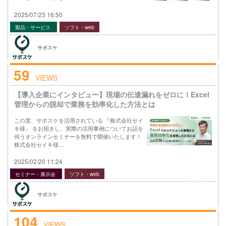
2025/07/23 16:50
製品・サービス
ソフト・web
サポスケ
59
VIEWS
【導入企業にインタビュー】現場の伝達漏れをゼロに！Excel
管理からの脱却で業務を効率化した方法とは
この度、サポスケを活用されている 『株式会社セイ
キ様』 をお招きし、実際の活用事例についてお話を
伺うオンラインセミナーを無料で開催いたします！
株式会社セイキ様…
2025/02/20 11:24
セミナー・展示会
ソフト・web
サポスケ
104
VIEWS