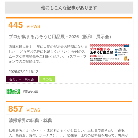
他にもこんな記事があります
445
VIEWS
プロが集まるおそうじ用品展・2026（阪和 展示会）
西日本最大級！！ 年に１度の展示会の時期になりま
した！ どうぞお気軽にお越しください！ 受付のス
ムーズな事前登録をご利用ください。（スマートフ
ォンでのご登録はで…
2026/07/02 16:12
セミナー・展示会
その他
掃除のつぼ
857
VIEWS
清掃業界の転職・就職
転職を考えようか・・・ ①給料がもう少しほしい、正社員で働きたい（高収
入、高待遇、賞与、ボーナス）、、、 ②先輩、上司の給料額を知って、将来が