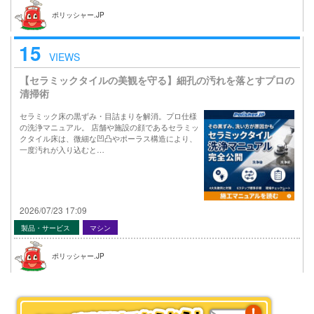
ポリッシャー.JP
15
VIEWS
【セラミックタイルの美観を守る】細孔の汚れを落とすプロの
清掃術
セラミック床の黒ずみ・目詰まりを解消。プロ仕様
の洗浄マニュアル。 店舗や施設の顔であるセラミッ
クタイル床は、微細な凹凸やポーラス構造により、
一度汚れが入り込むと…
2026/07/23 17:09
製品・サービス
マシン
ポリッシャー.JP