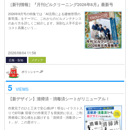
［新刊情報］『月刊ビルクリーニング2026年8月』最新号
2026年8月号の特集では「AI活用による建物管理の
新常識」をテーマに、これからのビルメンテナンス
のあり方を詳しくご紹介します。深刻な人手不足や
コスト高騰という…
2026/08/04 11:58
広報・告知
メディア
ポリッシャー.JP
5
VIEWS
【新デザイン】清掃済・消毒済シートがリニューアル！
作業完了のひと工夫で安心感UP！明るいイラスト入
りで好印象 現場での作業完了を視覚的に伝え、ご利
用者様に安心感をお届けする「清掃済・消毒済シー
ト」が、この度ポリ…