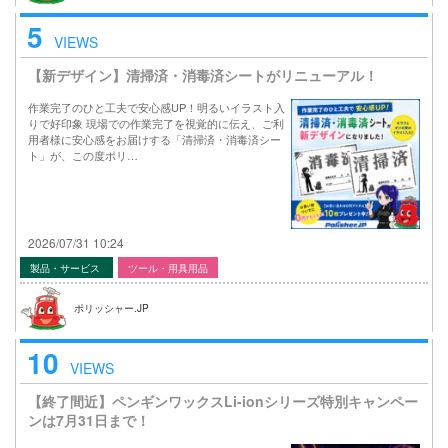
5
VIEWS
【新デザイン】清掃済・消毒済シートがリニューアル！
作業完了のひと工夫で安心感UP！明るいイラスト入
りで好印象 現場での作業完了を視覚的に伝え、ご利
用者様に安心感をお届けする「清掃済・消毒済シー
ト」が、この度ポリ…
2026/07/31 10:24
製品・サービス
ツール・用具用品
ポリッシャー.JP
10
VIEWS
【終了間近】ペンギンワックスLi-ionシリーズ特別キャンペー
ンは7月31日まで！