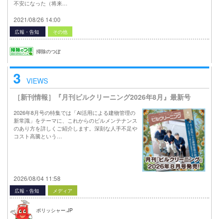
不安になった（将来…
2021/08/26 14:00
広報・告知
その他
掃除のつぼ
3
VIEWS
［新刊情報］『月刊ビルクリーニング2026年8月』最新号
2026年8月号の特集では「AI活用による建物管理の
新常識」をテーマに、これからのビルメンテナンス
のあり方を詳しくご紹介します。深刻な人手不足や
コスト高騰という…
2026/08/04 11:58
広報・告知
メディア
ポリッシャー.JP