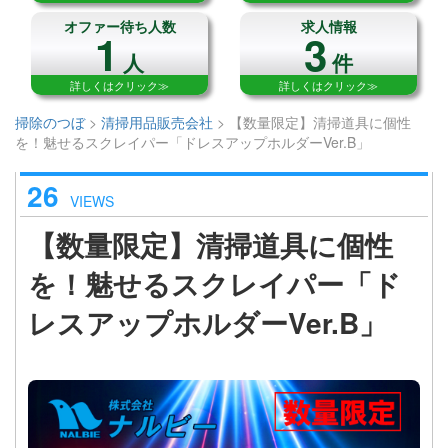
オファー待ち人数
求人情報
1
3
人
件
詳しくはクリック≫
詳しくはクリック≫
掃除のつぼ
>
清掃用品販売会社
>
【数量限定】清掃道具に個性
を！魅せるスクレイパー「ドレスアップホルダーVer.B」
26
VIEWS
【数量限定】清掃道具に個性
を！魅せるスクレイパー「ド
レスアップホルダーVer.B」