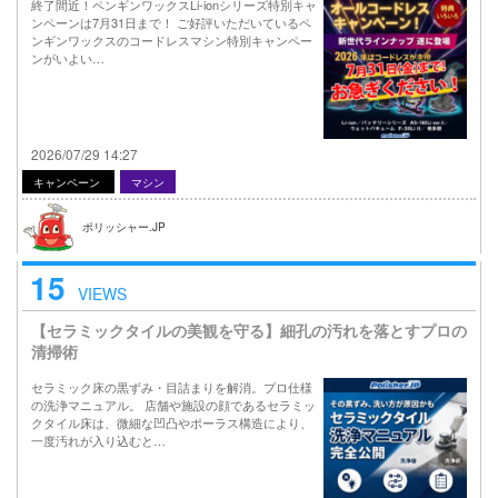
終了間近！ペンギンワックスLi-ionシリーズ特別キャ
ンペーンは7月31日まで！ ご好評いただいているペ
ンギンワックスのコードレスマシン特別キャンペー
ンがいよい…
2026/07/29 14:27
キャンペーン
マシン
ポリッシャー.JP
15
VIEWS
【セラミックタイルの美観を守る】細孔の汚れを落とすプロの
清掃術
セラミック床の黒ずみ・目詰まりを解消。プロ仕様
の洗浄マニュアル。 店舗や施設の顔であるセラミッ
クタイル床は、微細な凹凸やポーラス構造により、
一度汚れが入り込むと…