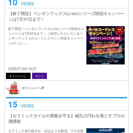
10
VIEWS
【終了間近】ペンギンワックスLi-ionシリーズ特別キャンペー
ンは7月31日まで！
終了間近！ペンギンワックスLi-ionシリーズ特別キャ
ンペーンは7月31日まで！ ご好評いただいているペ
ンギンワックスのコードレスマシン特別キャンペー
ンがいよい…
2026/07/29 14:27
キャンペーン
マシン
ポリッシャー.JP
15
VIEWS
【セラミックタイルの美観を守る】細孔の汚れを落とすプロの
清掃術
セラミック床の黒ずみ・目詰まりを解消。プロ仕様