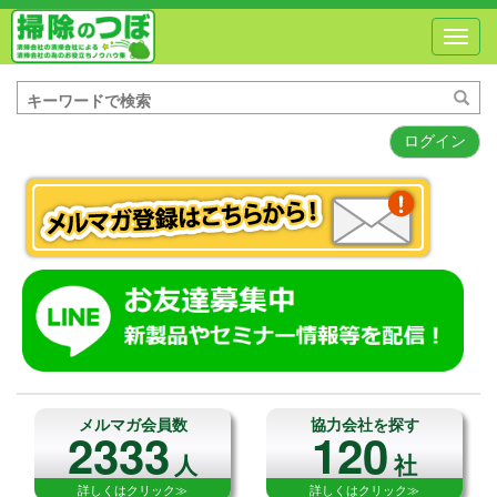
Toggl
navig
ログイン
メルマガ会員数
協力会社を探す
2333
120
人
社
詳しくはクリック≫
詳しくはクリック≫