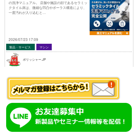
の洗浄マニュアル。 店舗や施設の顔であるセラミッ
クタイル床は、微細な凹凸やポーラス構造により、
一度汚れが入り込むと…
2026/07/23 17:09
製品・サービス
マシン
ポリッシャー.JP