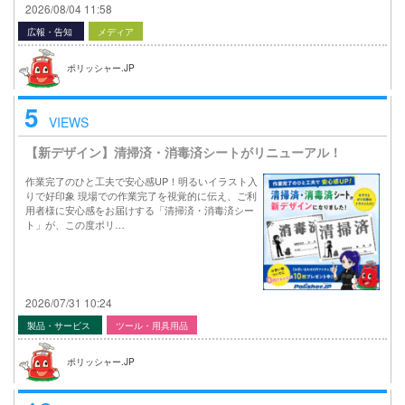
2026/08/04 11:58
広報・告知
メディア
ポリッシャー.JP
5
VIEWS
【新デザイン】清掃済・消毒済シートがリニューアル！
作業完了のひと工夫で安心感UP！明るいイラスト入
りで好印象 現場での作業完了を視覚的に伝え、ご利
用者様に安心感をお届けする「清掃済・消毒済シー
ト」が、この度ポリ…
2026/07/31 10:24
製品・サービス
ツール・用具用品
ポリッシャー.JP