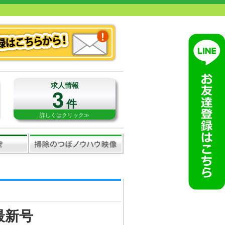
求人情報
3
件
詳しくはクリック≫
最新号