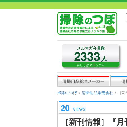
メルマガ会員数
2333
人
詳しくはクリック≫
掃除のつぼ
>
清掃用品販売会社
>
［新
20
VIEWS
［新刊情報］『月刊