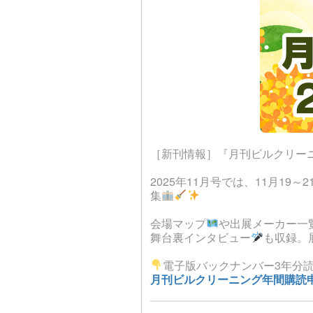
［新刊情報］『月刊ビルクリーニン
2025年11月号では、11月1
集
会場マップ
や出展メーカー一
舞台裏インタビュー
も収録。
電子版バックナンバー3年分
月刊ビルクリーニング年間購読