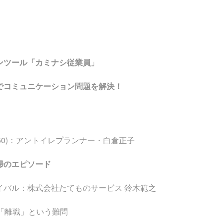
ンツール「カミナシ従業員」
でコミュニケーション問題を解決！
50)：アントイレプランナー・白倉正子
掃のエピソード
イバル：株式会社たてものサービス 鈴木範之
「離職」という難問