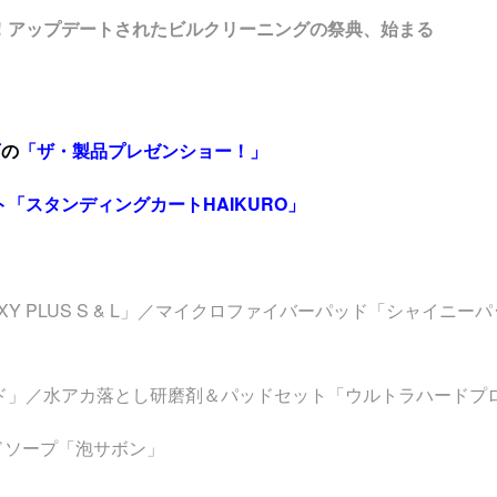
！アップデートされたビルクリーニングの祭典、始まる
下
の
「ザ・製品プレゼンショー！」
「スタンディングカートHAIKURO」
Y PLUS S & L」／マイクロファイバーパッド「シャイニ
ド」／水アカ落とし研磨剤＆パッドセット「ウルトラハードプロ
ンドソープ「泡サボン」