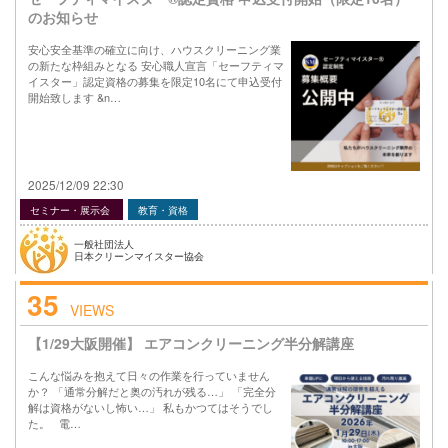
のお知らせ
安心安全基準の確立に向け、ハウスクリーニング業
の新たな枠組みとなる 安心職人宣言「セーフティマ
イスター」認定資格の募集を限定10名にて申込受付
開始致します &n…
2025/12/09 22:30
セミナー・展示会
教育・資格
一般社団法人
日本クリーンマイスター協会
35
VIEWS
【1/29大阪開催】 エアコンクリーニング半分解講座
こんな悩みを抱えて日々の作業を行っていません
か？ 「通常分解だと奥の汚れが残る…」 「完全分
解は資格がないし怖い…」 私もかつてはそうでし
た。 電…