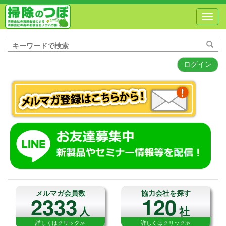
Toggl
navig
ログイン
メルマガ会員数
協力会社を探す
2333
120
人
社
詳しくはクリック≫
詳しくはクリック≫