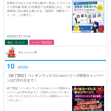
作業完了のひと工夫で安心感UP！明るいイラスト入
りで好印象 現場での作業完了を視覚的に伝え、ご利
用者様に安心感をお届けする「清掃済・消毒済シー
ト」が、この度ポリ…
2026/07/31 10:24
製品・サービス
ツール・用具用品
ポリッシャー.JP
10
VIEWS
【終了間近】ペンギンワックスLi-ionシリーズ特別キャンペー
ンは7月31日まで！
終了間近！ペンギンワックスLi-ionシリーズ特別キャ
ンペーンは7月31日まで！ ご好評いただいているペ
ンギンワックスのコードレスマシン特別キャンペー
ンがいよい…