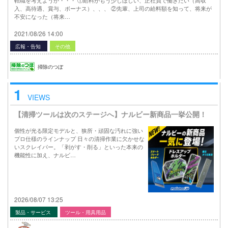
転職を考えようか・・・ ①給料がもう少しほしい、正社員で働きたい（高収
入、高待遇、賞与、ボーナス）、、、 ②先輩、上司の給料額を知って、将来が
不安になった（将来…
2021/08/26 14:00
広報・告知
その他
掃除のつぼ
1
VIEWS
【清掃ツールは次のステージへ】ナルビー新商品一挙公開！
個性が光る限定モデルと、狭所・頑固な汚れに強い
プロ仕様のラインナップ 日々の清掃作業に欠かせな
いスクレイパー。「剥がす・削る」といった本来の
機能性に加え、ナルビ…
2026/08/07 13:25
製品・サービス
ツール・用具用品