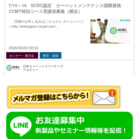
7/15～16 IICRC認定 カーペットメンテナンス国際資格
CCMT特別コース受講者募集（横浜）
詳細やお申し込みはこちらから ホームページ
→http://www.japan-carpet.com/ 。
2026/06/03 08:52
セミナー・展示会
教育・資格
日本カーペットクリーナーズ
アカデミー