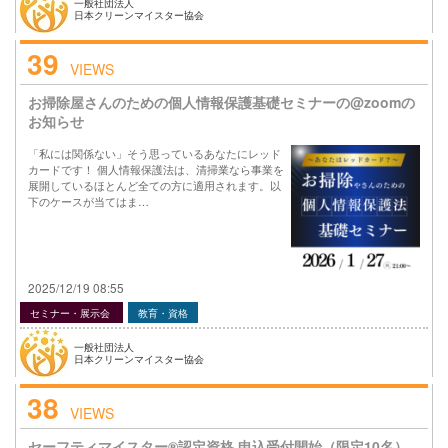
一般社団法人
日本クリーンマイスター協会
39
VIEWS
お掃除屋さんのための個人情報保護基礎セミナーの@zoomの
お知らせ
「私には関係ない」そう思っているあなたにレッド
カードです！ 個人情報保護法は、清掃業なら事業を
展開しているほとんど全ての方に適用されます。以
下のケースが当てはま…
2025/12/19 08:55
セミナー・展示会
教育・資格
一般社団法人
日本クリーンマイスター協会
38
VIEWS
セーフティマイスター®認定資格 申込受付開始（限定10名）