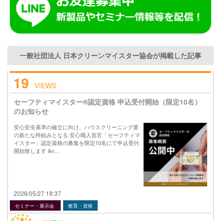
一般社団法人 日本クリーンマイスター協会が掲載した記事
19
VIEWS
セーフティマイスター®認定資格 申込受付開始（限定10名）
のお知らせ
安心安全基準の確立に向け、ハウスクリーニング業
の新たな枠組みとなる 安心職人宣言「セーフティマ
イスター」認定資格の募集を限定10名にて申込受付
開始致します &n…
2026/05/27 18:37
セミナー・展示会
教育・資格