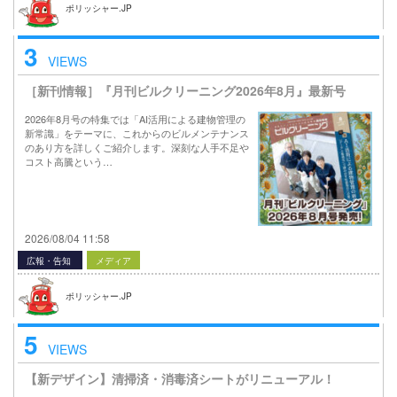
ポリッシャー.JP
3
VIEWS
［新刊情報］『月刊ビルクリーニング2026年8月』最新号
2026年8月号の特集では「AI活用による建物管理の
新常識」をテーマに、これからのビルメンテナンス
のあり方を詳しくご紹介します。深刻な人手不足や
コスト高騰という…
2026/08/04 11:58
広報・告知
メディア
ポリッシャー.JP
5
VIEWS
【新デザイン】清掃済・消毒済シートがリニューアル！