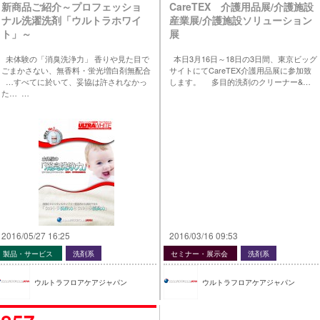
新商品ご紹介～プロフェッショ
CareTEX 介護用品展/介護施設
ナル洗濯洗剤「ウルトラホワイ
産業展/介護施設ソリューション
ト」～
展
未体験の「消臭洗浄力」 香りや見た目で
本日3月16日～18日の3日間、東京ビッグ
ごまかさない、無香料・蛍光増白剤無配合
サイトにてCareTEX介護用品展に参加致
…すべてに於いて、妥協は許されなかっ
します。 多目的洗剤のクリーナー&…
た… …
2016/05/27 16:25
2016/03/16 09:53
製品・サービス
洗剤系
セミナー・展示会
洗剤系
ウルトラフロアケアジャパン
ウルトラフロアケアジャパン