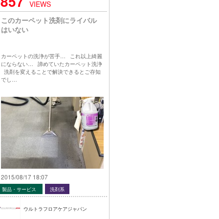
857
VIEWS
このカーペット洗剤にライバル
はいない
カーペットの洗浄が苦手… これ以上綺麗
にならない… 諦めていたカーペット洗浄
洗剤を変えることで解決できるとご存知
でし…
2015/08/17 18:07
製品・サービス
洗剤系
ウルトラフロアケアジャパン