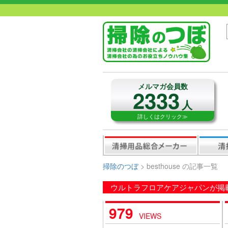
メルマガ会員数
2333
人
詳しくはクリック≫
掃除のつぼ
> besthouse の記事一覧
ウルトラフロアケアジャパンが掲
979
VIEWS