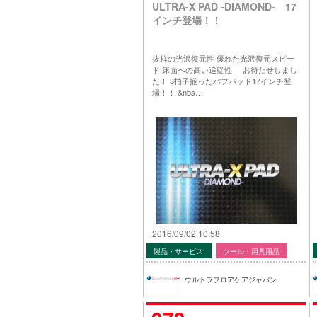
ULTRA-X PAD -DIAMOND- 17
インチ登場！！
抜群の光沢復元性 優れた光沢復元スピー
ド 床面への高い追従性 お待たせしまし
た！ 3拍子揃ったバフパッド17インチ登
場！！ &nbs…
2016/09/02 10:58
製品・サービス
ツール・用具用品
ウルトラフロアケアジャパン