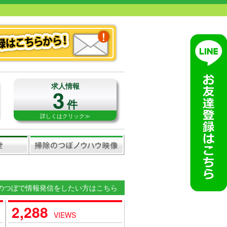
求人情報
3
件
詳しくはクリック≫
のつぼで情報発信をしたい方はこちら
2,288
VIEWS