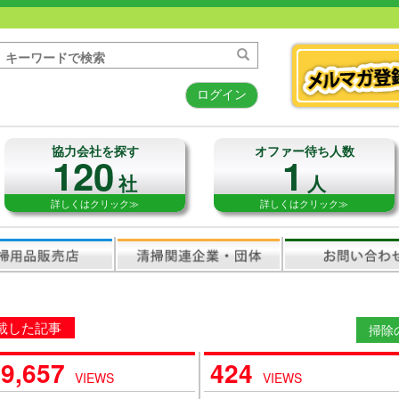
ログイン
協力会社を探す
オファー待ち人数
120
1
社
人
詳しくはクリック≫
詳しくはクリック≫
載した記事
掃除
9,657
424
VIEWS
VIEWS