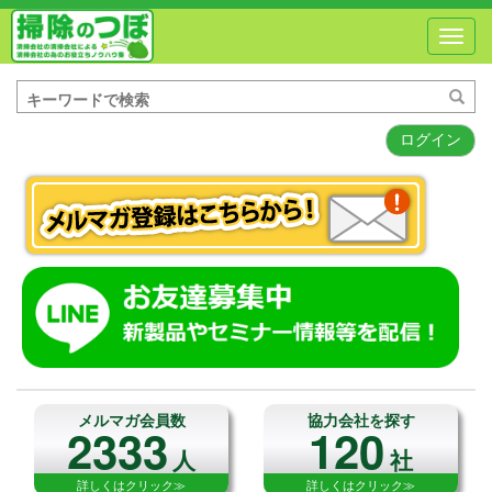
Toggl
navig
ログイン
メルマガ会員数
協力会社を探す
2333
120
人
社
詳しくはクリック≫
詳しくはクリック≫