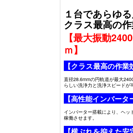
１台であらゆる
クラス最高の作
【最大振動240
ｍ】
【クラス最高の作業
直径28.6mmの円軌道が最大2
らしい洗浄力と洗浄スピードが
【高性能インバータ
インバーター搭載により、ヘッド
稼働させます。
【横ぶれを抑えた安