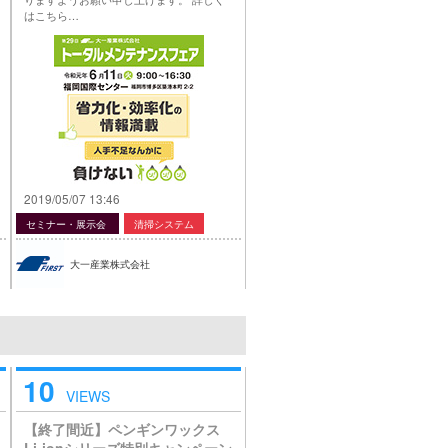
はこちら…
2019/05/07 13:46
セミナー・展示会
清掃システム
大一産業株式会社
10
VIEWS
【終了間近】ペンギンワックス
Li-ionシリーズ特別キャンペーン