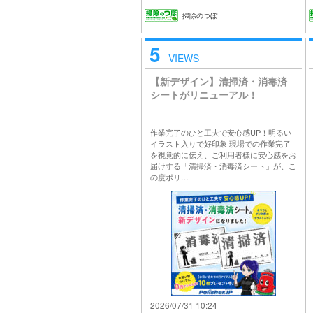
掃除のつぼ
5
VIEWS
【新デザイン】清掃済・消毒済
シートがリニューアル！
作業完了のひと工夫で安心感UP！明るい
イラスト入りで好印象 現場での作業完了
を視覚的に伝え、ご利用者様に安心感をお
届けする「清掃済・消毒済シート」が、こ
の度ポリ…
2026/07/31 10:24