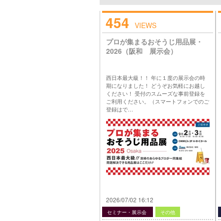
454
VIEWS
プロが集まるおそうじ用品展・
2026（阪和 展示会）
西日本最大級！！ 年に１度の展示会の時
期になりました！ どうぞお気軽にお越し
ください！ 受付のスムーズな事前登録を
ご利用ください。（スマートフォンでのご
登録はで…
2026/07/02 16:12
セミナー・展示会
その他