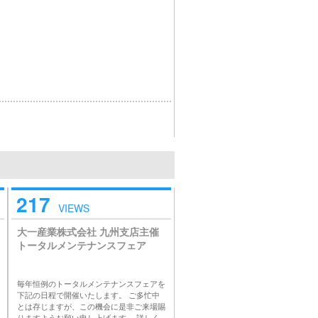
217
VIEWS
大一産業株式会社 九州支店主催
トータルメンテナンスフェア
毎年恒例のトータルメンテナンスフェアを
下記の日程で開催いたします。 ご多忙中
とは存じますが、この機会に是非ご来場賜
りますようお願い申し上げます。 詳しく