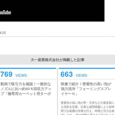
4:25
大一産業株式会社が掲載した記事
769
663
VIEWS
VIEWS
動画で吸引力を確認！一般的な
映像で紹介！密着性の高い泡が
ノズルに比べ約40％回収力アッ
強力洗浄「フォーミングスプレ
プ「極専用カーペット用ターボ
イヤーＮ」
ノズルW」
密着性の高い泡が壁・天井などの垂直面に
も洗剤を定着。広角な扇型噴霧により短時
間で広範囲の作業が行え、時間と労力を軽
減します。 泡の状態を変えれる2つのノズ