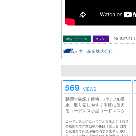
2015/07/31 1
製品・サービス
マシン
大一産業株式会社
569
VIEWS
動画で確認！軽快、パワフル吸
水。取り回しやすく手軽に使え
るコードレス小型コードレスウ
ェットバキューム「極WETコー
コードレスなのにパワフルな吸水力！抜群
ドレス」
の機動力で作業効率が格段に変わる 強力
な吸引力で床洗浄後の汚水を素早く回収。
コード式に比べ圧倒的な作業効率で、清掃