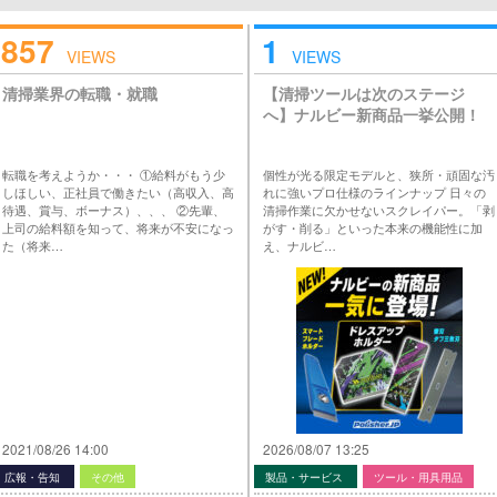
857
1
VIEWS
VIEWS
清掃業界の転職・就職
【清掃ツールは次のステージ
へ】ナルビー新商品一挙公開！
転職を考えようか・・・ ①給料がもう少
個性が光る限定モデルと、狭所・頑固な汚
しほしい、正社員で働きたい（高収入、高
れに強いプロ仕様のラインナップ 日々の
待遇、賞与、ボーナス）、、、 ②先輩、
清掃作業に欠かせないスクレイパー。「剥
上司の給料額を知って、将来が不安になっ
がす・削る」といった本来の機能性に加
た（将来…
え、ナルビ…
2021/08/26 14:00
2026/08/07 13:25
広報・告知
その他
製品・サービス
ツール・用具用品