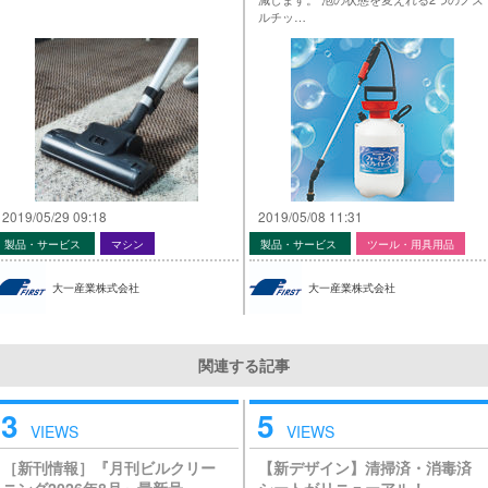
ルチッ…
2019/05/29 09:18
2019/05/08 11:31
製品・サービス
マシン
製品・サービス
ツール・用具用品
大一産業株式会社
大一産業株式会社
関連する記事
3
5
VIEWS
VIEWS
［新刊情報］『月刊ビルクリー
【新デザイン】清掃済・消毒済
ニング2026年8月』最新号
シートがリニューアル！