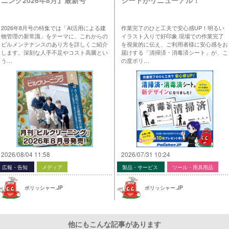
2026年8月号の特集では「AI活用による建
作業完了のひと工夫で安心感UP！明るい
物管理の新常識」をテーマに、これからの
イラスト入りで好印象 現場での作業完了
ビルメンテナンスのあり方を詳しくご紹介
を視覚的に伝え、ご利用者様に安心感をお
します。深刻な人手不足やコスト高騰とい
届けする「清掃済・消毒済シート」が、こ
う…
の度ポリ…
2026/08/04 11:58
2026/07/31 10:24
広報・告知
メディア
製品・サービス
ツール・用具用品
ポリッシャー.JP
ポリッシャー.JP
他にもこんな記事があります