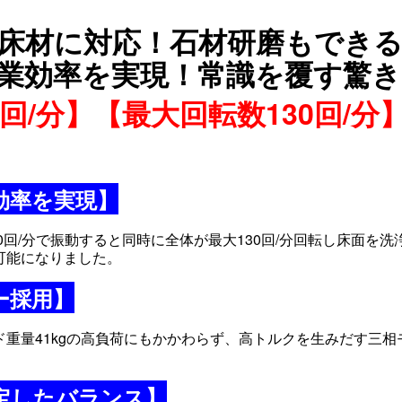
床材に対応！
石材研磨もでき
業効率を実現！常識を覆す驚き
0回/分】【最大回転数130回/分】
効率を実現】
400回/分で振動すると同時に全体が最大130回/分回転し床面
可能になりました。
ー採用】
重量41kgの高負荷にもかかわらず、高トルクを生みだす三
定したバランス】