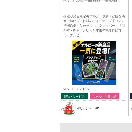
個性が光る限定モデルと、狭所・頑固な汚
れに強いプロ仕様のラインナップ 日々の
清掃作業に欠かせないスクレイパー。「剥
がす・削る」といった本来の機能性に加
え、ナルビ…
2026/08/07 13:25
製品・サービス
ツール・用具用品
ポリッシャー.JP