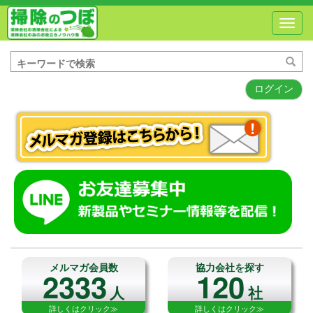
Toggl
navig
ログイン
メルマガ会員数
協力会社を探す
2333
120
人
社
詳しくはクリック≫
詳しくはクリック≫