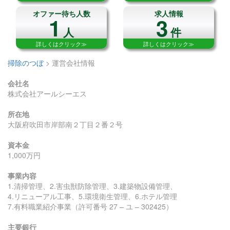
オファー待ち人数
求人情報
1
3
人
件
詳しくはクリック≫
詳しくはクリック≫
掃除のつぼ
>
運営会社情報
会社名
株式会社アールシーエス
所在地
大阪府吹田市岸部南２丁目２番２号
資本金
1,000万円
事業内容
1.清掃管理、2.害虫獣防除管理、3.建築物設備管理、
4.リニューアル工事、5.環境衛生管理、6.ホテル管理
7.有料職業紹介事業（許可番号 27 – ユ – 302425）
主要銀行