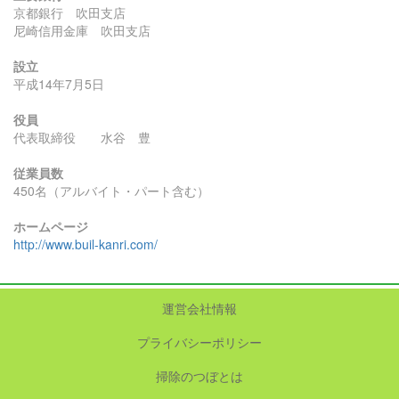
京都銀行 吹田支店
尼崎信用金庫 吹田支店
設立
平成14年7月5日
役員
代表取締役 水谷 豊
従業員数
450名（アルバイト・パート含む）
ホームページ
http://www.buil-kanri.com/
運営会社情報
プライバシーポリシー
掃除のつぼとは