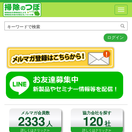
Toggl
navig
ログイン
メルマガ会員数
協力会社を探す
2333
120
人
社
詳しくはクリック≫
詳しくはクリック≫