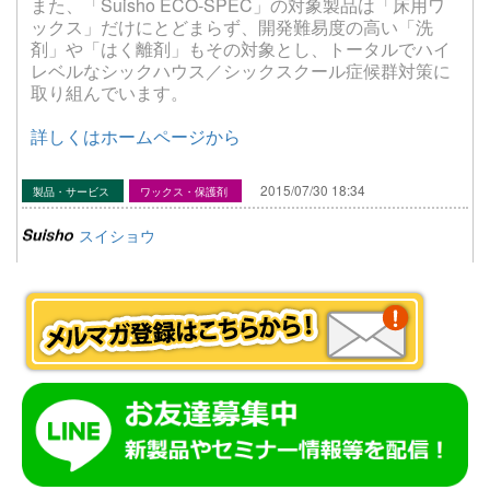
また、「
Suisho
ECO-SPEC
」の対象製品は「床用ワ
ックス」だけにとどまらず、開発難易度の高い「洗
剤」や「はく離剤」もその対象とし、トータルでハイ
レベルなシックハウス／シックスクール症候群対策に
取り組んでいます。
詳しくはホームページから
2015/07/30 18:34
製品・サービス
ワックス・保護剤
スイショウ