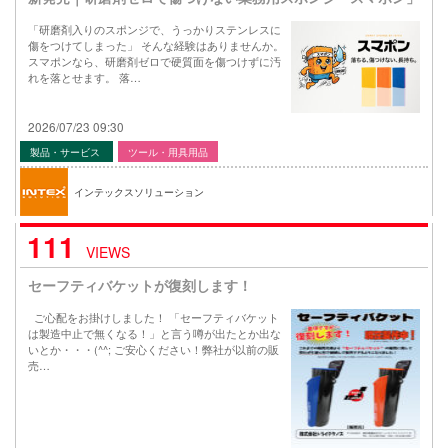
「研磨剤入りのスポンジで、うっかりステンレスに
傷をつけてしまった」 そんな経験はありませんか。
スマポンなら、研磨剤ゼロで硬質面を傷つけずに汚
れを落とせます。 落…
2026/07/23 09:30
製品・サービス
ツール・用具用品
インテックスソリューション
111
VIEWS
セーフティバケットが復刻します！
ご心配をお掛けしました！ 「セーフティバケット
は製造中止で無くなる！」と言う噂が出たとか出な
いとか・・・(^^; ご安心ください！弊社が以前の販
売…