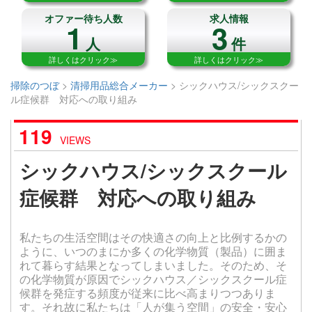
オファー待ち人数
求人情報
1
3
人
件
詳しくはクリック≫
詳しくはクリック≫
掃除のつぼ
>
清掃用品総合メーカー
>
シックハウス/シックスクー
ル症候群 対応への取り組み
119
VIEWS
シックハウス/シックスクール
症候群 対応への取り組み
私たちの生活空間はその快適さの向上と比例するかの
ように、いつのまにか多くの化学物質（製品）に囲ま
れて暮らす結果となってしまいました。そのため、そ
の化学物質が原因でシックハウス／シックスクール症
候群を発症する頻度が従来に比べ高まりつつありま
す。それ故に私たちは「人が集う空間」の安全・安心