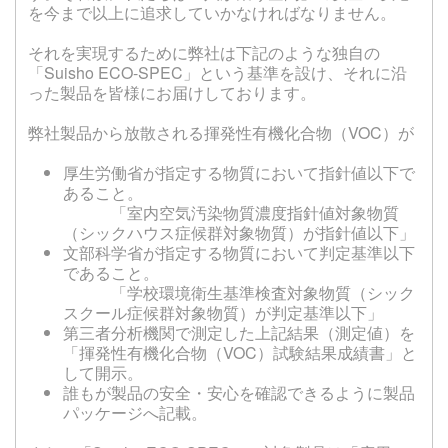
を今まで以上に追求していかなければなりません。
それを実現するために弊社は下記のような独自の
「
Suisho
ECO-SPEC
」という基準を設け、それに沿
った製品を皆様にお届けしております。
弊社製品から放散される揮発性有機化合物（VOC）が
厚生労働省が指定する物質において指針値以下で
あること。
「室内空気汚染物質濃度指針値対象物質
（シックハウス症候群対象物質）が指針値以下」
文部科学省が指定する物質において判定基準以下
であること。
「学校環境衛生基準検査対象物質（シック
スクール症候群対象物質）が判定基準以下」
第三者分析機関で測定した上記結果（測定値）を
「揮発性有機化合物（VOC）試験結果成績書」と
して開示。
誰もが製品の安全・安心を確認できるように製品
パッケージへ記載。