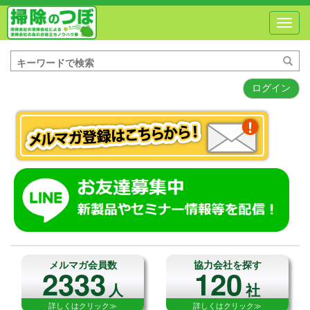
Toggl
navig
ログイン
メルマガ会員数
協力会社を探す
2333
120
人
社
詳しくはクリック≫
詳しくはクリック≫