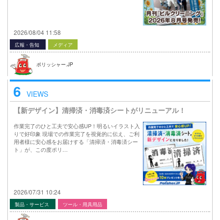
2026/08/04 11:58
広報・告知
メディア
ポリッシャー.JP
6
VIEWS
【新デザイン】清掃済・消毒済シートがリニューアル！
作業完了のひと工夫で安心感UP！明るいイラスト入
りで好印象 現場での作業完了を視覚的に伝え、ご利
用者様に安心感をお届けする「清掃済・消毒済シー
ト」が、この度ポリ…
2026/07/31 10:24
製品・サービス
ツール・用具用品