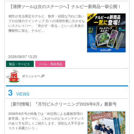
【清掃ツールは次のステージへ】ナルビー新商品一挙公開！
個性が光る限定モデルと、狭所・頑固な汚れに強い
プロ仕様のラインナップ 日々の清掃作業に欠かせな
いスクレイパー。「剥がす・削る」といった本来の
機能性に加え、ナルビ…
2026/08/07 13:25
製品・サービス
ツール・用具用品
ポリッシャー.JP
3
VIEWS
［新刊情報］『月刊ビルクリーニング2026年8月』最新号
2026年8月号の特集では「AI活用による建物管理の
新常識」をテーマに、これからのビルメンテナンス
のあり方を詳しくご紹介します。深刻な人手不足や
コスト高騰という…