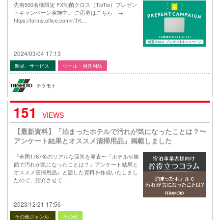
先着500名様限定 FX制菌クロス（TioTio）プレゼン
トキャンペーン実施中。 ご応募はこちら →
https://forms.office.com/r/TK…
2024/03/04 17:13
製品・サービス
ツール・用具用品
テラモト
151
VIEWS
【最新資料】「泊まったホテルで汚れが気になったことは？〜
アンケート結果とオススメ清掃用品」掲載しました
『全国1787名のリアルな回答を発表〜「ホテルや旅
館で汚れが気になったことは？」アンケート結果と
オススメ清掃用品』と題した資料を作成いたしまし
たので、紹介させて…
2023/12/21 17:56
その他ジャンル
その他