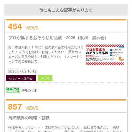
他にもこんな記事があります
454
VIEWS
プロが集まるおそうじ用品展・2026（阪和 展示会）
西日本最大級！！ 年に１度の展示会の時期になりま
した！ どうぞお気軽にお越しください！ 受付のス
ムーズな事前登録をご利用ください。（スマートフ
ォンでのご登録はで…
2026/07/02 16:12
セミナー・展示会
その他
掃除のつぼ
857
VIEWS
清掃業界の転職・就職
転職を考えようか・・・ ①給料がもう少しほしい、正社員で働きたい（高収
入、高待遇、賞与、ボーナス）、、、 ②先輩、上司の給料額を知って、将来が