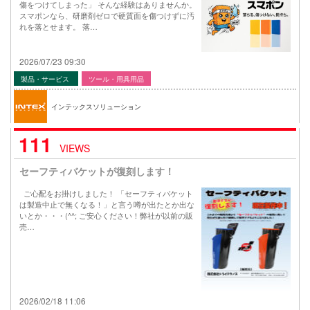
傷をつけてしまった」 そんな経験はありませんか。
スマポンなら、研磨剤ゼロで硬質面を傷つけずに汚
れを落とせます。 落…
2026/07/23 09:30
製品・サービス
ツール・用具用品
インテックスソリューション
111
VIEWS
セーフティバケットが復刻します！
ご心配をお掛けしました！ 「セーフティバケット
は製造中止で無くなる！」と言う噂が出たとか出な
いとか・・・(^^; ご安心ください！弊社が以前の販
売…
2026/02/18 11:06