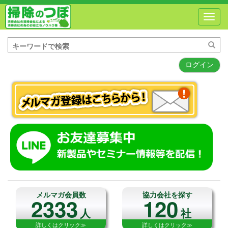
Toggl
navig
ログイン
メルマガ会員数
協力会社を探す
2333
120
人
社
詳しくはクリック≫
詳しくはクリック≫