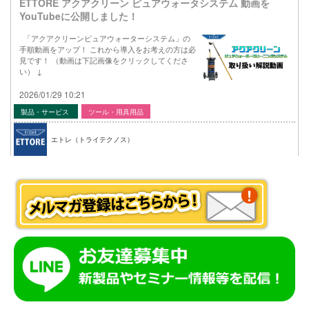
ETTORE アクアクリーン ピュアウォータシステム 動画を
YouTubeに公開しました！
「アクアクリーンピュアウォーターシステム」の
手順動画をアップ！ これから導入をお考えの方は必
見です！ （動画は下記画像をクリックしてくださ
い） ↓
2026/01/29 10:21
製品・サービス
ツール・用具用品
エトレ（トライテクノス）