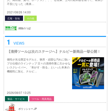
不安になった（将来…
2021/08/26 14:00
広報・告知
その他
掃除のつぼ
1
VIEWS
【清掃ツールは次のステージへ】ナルビー新商品一挙公開！
個性が光る限定モデルと、狭所・頑固な汚れに強い
プロ仕様のラインナップ 日々の清掃作業に欠かせな
いスクレイパー。「剥がす・削る」といった本来の
機能性に加え、ナルビ…
2026/08/07 13:25
製品・サービス
ツール・用具用品
ポリッシャー.JP