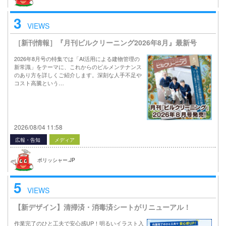
3
VIEWS
［新刊情報］『月刊ビルクリーニング2026年8月』最新号
2026年8月号の特集では「AI活用による建物管理の
新常識」をテーマに、これからのビルメンテナンス
のあり方を詳しくご紹介します。深刻な人手不足や
コスト高騰という…
2026/08/04 11:58
広報・告知
メディア
ポリッシャー.JP
5
VIEWS
【新デザイン】清掃済・消毒済シートがリニューアル！
作業完了のひと工夫で安心感UP！明るいイラスト入