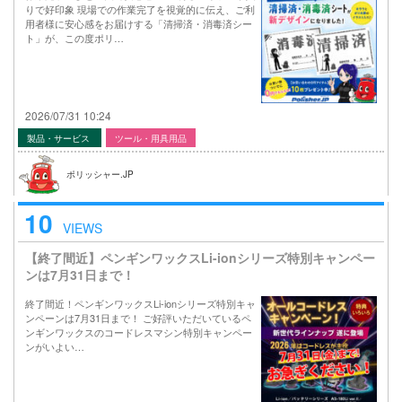
りで好印象 現場での作業完了を視覚的に伝え、ご利
用者様に安心感をお届けする「清掃済・消毒済シー
ト」が、この度ポリ…
2026/07/31 10:24
製品・サービス
ツール・用具用品
ポリッシャー.JP
10
VIEWS
【終了間近】ペンギンワックスLi-ionシリーズ特別キャンペー
ンは7月31日まで！
終了間近！ペンギンワックスLi-ionシリーズ特別キャ
ンペーンは7月31日まで！ ご好評いただいているペ
ンギンワックスのコードレスマシン特別キャンペー
ンがいよい…