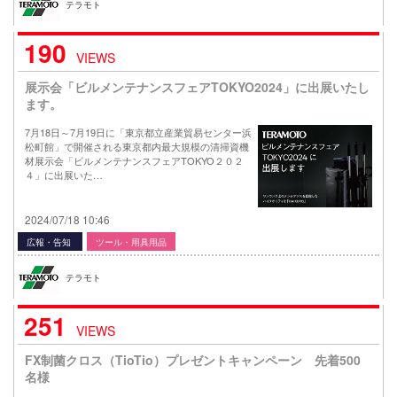
テラモト
190
VIEWS
展示会「ビルメンテナンスフェアTOKYO2024」に出展いたし
ます。
7月18日～7月19日に「東京都立産業貿易センター浜
松町館」で開催される東京都内最大規模の清掃資機
材展示会「ビルメンテナンスフェアTOKYO２０２
４」に出展いた…
2024/07/18 10:46
広報・告知
ツール・用具用品
テラモト
251
VIEWS
FX制菌クロス（TioTio）プレゼントキャンペーン 先着500
名様