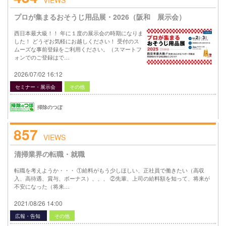
VIEWS
プロが集まるおそうじ用品展・2026（阪和 展示会）
西日本最大級！！ 年に１度の展示会の時期になりま
した！ どうぞお気軽にお越しください！ 受付のス
ムーズな事前登録をご利用ください。（スマートフ
ォンでのご登録はで…
2026/07/02 16:12
セミナー・展示会
その他
掃除のつぼ
857
VIEWS
清掃業界の転職・就職
転職を考えようか・・・ ①給料がもう少しほしい、正社員で働きたい（高収
入、高待遇、賞与、ボーナス）、、、 ②先輩、上司の給料額を知って、将来が
不安になった（将来…
2021/08/26 14:00
広報・告知
その他