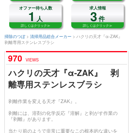
オファー待ち人数
求人情報
1
3
人
件
詳しくはクリック≫
詳しくはクリック≫
掃除のつぼ
>
清掃用品総合メーカー
>
ハクリの天才『α-ZAK』
剥離専用ステンレスブラシ
970
VIEWS
ハクリの天才『α-ZAK』 剥
離専用ステンレスブラシ
剥離作業を変える天才『ZAK』。
剥離には、溶剤の化学反応『溶解』と剥がす作業の
『剥離』があります。
当たり前のようで非常に重要なこの根本的な違いを