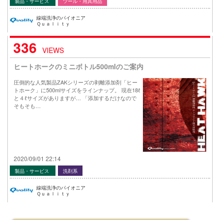
製品・サービス
ツール・用具用品
線端洗浄のパイオニア
Ｑｕａｌｉｔｙ
336
VIEWS
ヒートホークのミニボトル500mlのご案内
圧倒的な人気製品ZAKシリーズの剥離添加剤「ヒー
トホーク」に500mlサイズをラインナップ。 現在18ℓ
と４ℓサイズがありますが… 「添加するだけなので
そもそも…
2020/09/01 22:14
製品・サービス
洗剤系
線端洗浄のパイオニア
Ｑｕａｌｉｔｙ