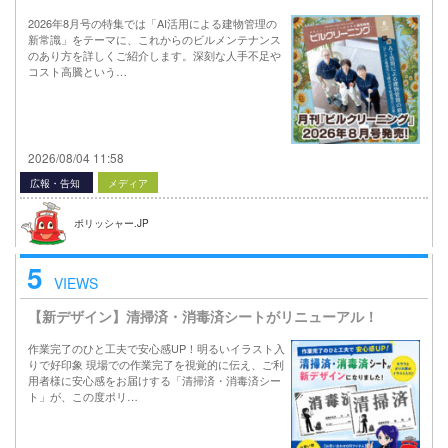
2026年8月号の特集では「AI活用による建物管理の
新常識」をテーマに、これからのビルメンテナンス
のあり方を詳しくご紹介します。深刻な人手不足や
コスト高騰という…
2026/08/04 11:58
広報・告知
メディア
ポリッシャー.JP
5
VIEWS
【新デザイン】清掃済・消毒済シートがリニューアル！
作業完了のひと工夫で安心感UP！明るいイラスト入
りで好印象 現場での作業完了を視覚的に伝え、ご利
用者様に安心感をお届けする「清掃済・消毒済シー
ト」が、この度ポリ…