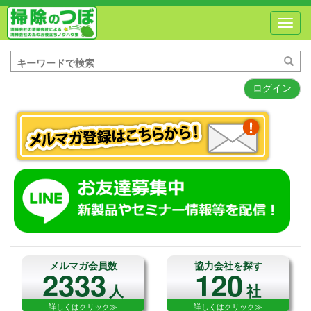
Toggl
navig
ログイン
メルマガ会員数
協力会社を探す
2333
120
人
社
詳しくはクリック≫
詳しくはクリック≫