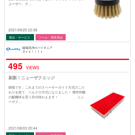
ユーザー、テ…
2021/09/25 22:38
製品・サービス
ツール・用具用品
線端洗浄のパイオニア
Ｑｕａｌｉｔｙ
495
VIEWS
刷新！ニューザクエッジ
朗報です。これまでのスペーサーガイド方式のこだ
わりを捨て、ベルクロ方式になりました！ 攪拌剥離
の醍醐味を思う存分味わえます！ ニュ
ーザク…
2021/08/03 20:44