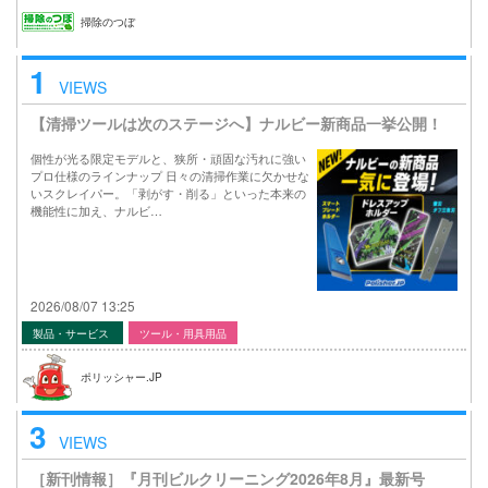
掃除のつぼ
1
VIEWS
【清掃ツールは次のステージへ】ナルビー新商品一挙公開！
個性が光る限定モデルと、狭所・頑固な汚れに強い
プロ仕様のラインナップ 日々の清掃作業に欠かせな
いスクレイパー。「剥がす・削る」といった本来の
機能性に加え、ナルビ…
2026/08/07 13:25
製品・サービス
ツール・用具用品
ポリッシャー.JP
3
VIEWS
［新刊情報］『月刊ビルクリーニング2026年8月』最新号