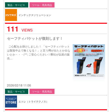
製品・サービス
ツール・用具用品
インテックスソリューション
111
VIEWS
セーフティバケットが復刻します！
ご心配をお掛けしました！ 「セーフティバケット
は製造中止で無くなる！」と言う噂が出たとか出な
いとか・・・(^^; ご安心ください！弊社が以前の販
売…
2026/02/18 11:06
製品・サービス
ツール・用具用品
エトレ（トライテクノス）