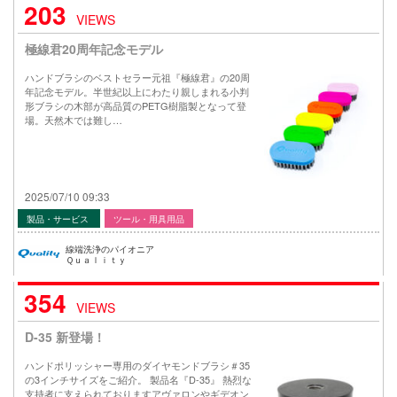
203
VIEWS
極線君20周年記念モデル
ハンドブラシのベストセラー元祖『極線君』の20周
年記念モデル。半世紀以上にわたり親しまれる小判
形ブラシの木部が高品質のPETG樹脂製となって登
場。天然木では難し…
2025/07/10 09:33
製品・サービス
ツール・用具用品
線端洗浄のパイオニア
Ｑｕａｌｉｔｙ
354
VIEWS
D-35 新登場！
ハンドポリッシャー専用のダイヤモンドブラシ＃35
の3インチサイズをご紹介。 製品名『D-35』 熱烈な
支持者に支えられておりますアヴァロンやギデオン