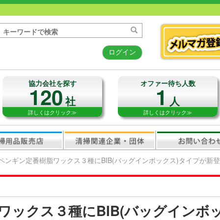
ログイン
協力会社を探す
オファー待ち人数
120
1
社
人
詳しくはクリック≫
詳しくはクリック≫
ペンギン定番樹脂ワックス３種にBIB(バッグインボックス)タイプが新
ワックス３種にBIB(バッグインボ