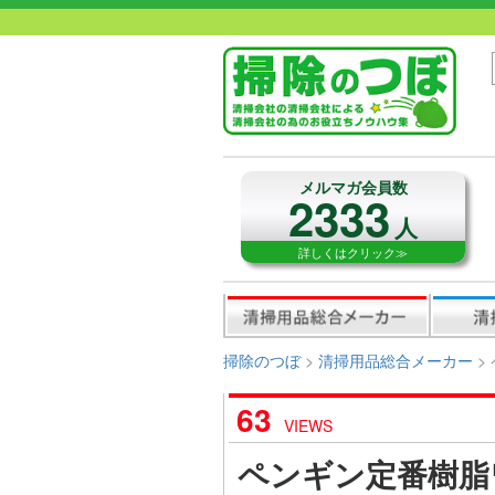
メルマガ会員数
2333
人
詳しくはクリック≫
掃除のつぼ
>
清掃用品総合メーカー
>
63
VIEWS
ペンギン定番樹脂