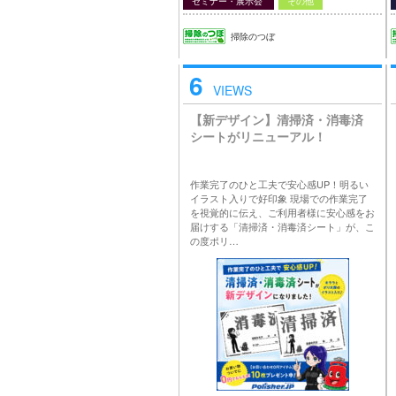
セミナー・展示会
その他
掃除のつぼ
6
VIEWS
【新デザイン】清掃済・消毒済
シートがリニューアル！
作業完了のひと工夫で安心感UP！明るい
イラスト入りで好印象 現場での作業完了
を視覚的に伝え、ご利用者様に安心感をお
届けする「清掃済・消毒済シート」が、こ
の度ポリ…