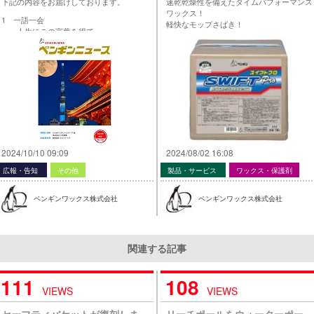
下記の内容をお届けしております。
速乾乾燥性を備えたタイムパフォーマンス
ワックス！
1 一語一会
軽快なモップさばき！
人生にこの言葉を得て
詳しくは”製品案内”で！
ホスピタリティある清掃管理！
「信用」だけでなく「信頼」のおけ
る会社に！
株式会社エスコ
代表取締役社長 西川 峻石さん
2 ペンギン イチオシ
レストルームの総合洗剤
レストルーム泡スプレー
3 現場導入事例
2024/10/10 09:09
2024/08/02 16:08
Li-ionバッテリーシリーズ編
作業性を上げるためには、
広報・告知
その他
製品・サービス
ワックス・保護剤
セットでなければ意味がない！
株式会社…
ペンギンワックス株式会社
ペンギンワックス株式会社
関連する記事
111
108
VIEWS
VIEWS
セーフティバケットが復刻しま
リーチポールをウォーターポー