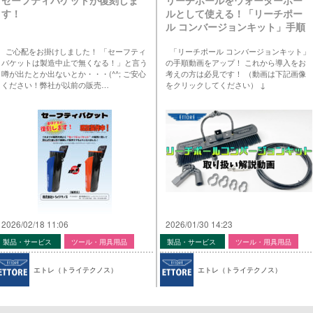
す！
ルとして使える！「リーチポー
ル コンバージョンキット」手順
動画をYouTubeに公開しまし
ご心配をお掛けしました！ 「セーフティ
「リーチポール コンバージョンキット」
た！
バケットは製造中止で無くなる！」と言う
の手順動画をアップ！ これから導入をお
噂が出たとか出ないとか・・・(^^; ご安心
考えの方は必見です！ （動画は下記画像
ください！弊社が以前の販売…
をクリックしてください） ↓
2026/02/18 11:06
2026/01/30 14:23
製品・サービス
ツール・用具用品
製品・サービス
ツール・用具用品
エトレ（トライテクノス）
エトレ（トライテクノス）