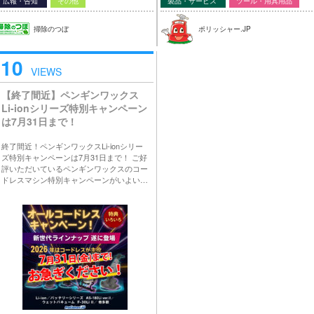
広報・告知
その他
製品・サービス
ツール・用具用品
掃除のつぼ
ポリッシャー.JP
10
VIEWS
【終了間近】ペンギンワックス
Li-ionシリーズ特別キャンペーン
は7月31日まで！
終了間近！ペンギンワックスLi-ionシリー
ズ特別キャンペーンは7月31日まで！ ご好
評いただいているペンギンワックスのコー
ドレスマシン特別キャンペーンがいよい…