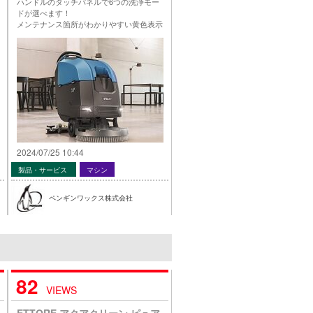
ハンドルのタッチパネルで6つの洗浄モー
ドが選べます！
メンテナンス箇所がわかりやすい黄色表示
とＶ型スクイジーで高い吸水性能！
詳しくは”製品案内”で！
…
2024/07/25 10:44
製品・サービス
マシン
ペンギンワックス株式会社
82
VIEWS
ETTORE アクアクリーン ピュア