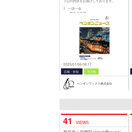
下記の内容をお届けしております。
1 一語一会
新年の挨拶
ペンギンワックス株式会社
取締役社長 辨野 勝則さん
2 ペンギン イチオシ
中性ストレートタイプ
コップも洗える！
ホテル専用洗剤
3 現場導入事例
バイパーAS4325B・Li-ionバッテリ
ーシリーズ編
2025/01/06 09:17
誰でもいろいろな場面で使用で
き、
広報・告知
その他
仕上がりも良い「バイパー
AS4325B」！
ペンギンワックス株式会社
グッドライフ合同会社
4 一ペンの…
41
VIEWS
新発売｜研磨剤ゼロで傷つけな