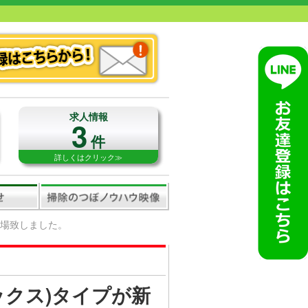
求人情報
3
件
詳しくはクリック≫
登場致しました。
ックス)タイプが新