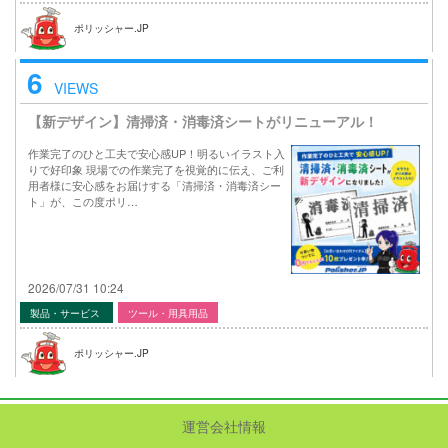
ポリッシャー.JP
6
VIEWS
【新デザイン】清掃済・消毒済シートがリニューアル！
作業完了のひと工夫で安心感UP！明るいイラスト入
りで好印象 現場での作業完了を視覚的に伝え、ご利
用者様に安心感をお届けする「清掃済・消毒済シー
ト」が、この度ポリ…
2026/07/31 10:24
製品・サービス
ツール・用具用品
ポリッシャー.JP
運営会社情報