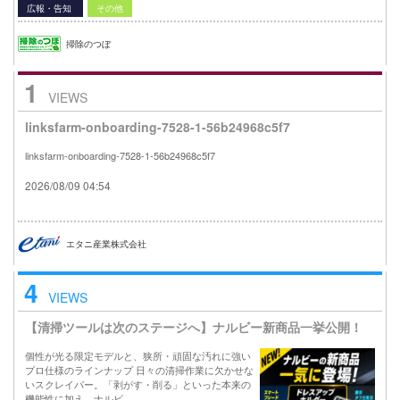
広報・告知
その他
掃除のつぼ
1
VIEWS
linksfarm-onboarding-7528-1-56b24968c5f7
linksfarm-onboarding-7528-1-56b24968c5f7
2026/08/09 04:54
エタニ産業株式会社
4
VIEWS
【清掃ツールは次のステージへ】ナルビー新商品一挙公開！
個性が光る限定モデルと、狭所・頑固な汚れに強い
プロ仕様のラインナップ 日々の清掃作業に欠かせな
いスクレイパー。「剥がす・削る」といった本来の
機能性に加え、ナルビ…