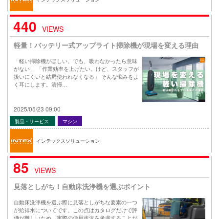
440
VIEWS
軽量！バッテリー式アップライト掃除機が現場を変える理由
「軽い掃除機がほしい。でも、吸わなかったら意味
がない」 「作業効率を上げたい。けど、スタッフが
扱いにくいと結局使われなくなる」 そんな悩みをよ
く耳にします。清掃…
2025/05/23 09:00
製品・サービス
マシン
インテックスソリューション
85
VIEWS
見落としがち！自動床洗浄機を選ぶポイント
自動床洗浄機を選ぶ際に見落としがちな要素の一つ
が給排水についてです。この点はカタログだけで評
価が難しいため、実際の使用状況を考慮することが