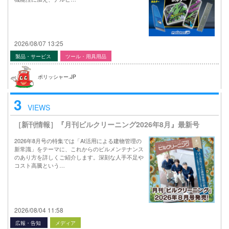
2026/08/07 13:25
製品・サービス
ツール・用具用品
ポリッシャー.JP
3
VIEWS
［新刊情報］『月刊ビルクリーニング2026年8月』最新号
2026年8月号の特集では「AI活用による建物管理の
新常識」をテーマに、これからのビルメンテナンス
のあり方を詳しくご紹介します。深刻な人手不足や
コスト高騰という…
2026/08/04 11:58
広報・告知
メディア