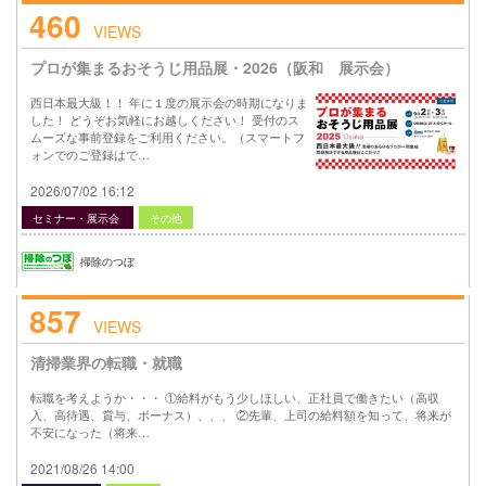
460
VIEWS
プロが集まるおそうじ用品展・2026（阪和 展示会）
西日本最大級！！ 年に１度の展示会の時期になりま
した！ どうぞお気軽にお越しください！ 受付のス
ムーズな事前登録をご利用ください。（スマートフ
ォンでのご登録はで…
2026/07/02 16:12
セミナー・展示会
その他
掃除のつぼ
857
VIEWS
清掃業界の転職・就職
転職を考えようか・・・ ①給料がもう少しほしい、正社員で働きたい（高収
入、高待遇、賞与、ボーナス）、、、 ②先輩、上司の給料額を知って、将来が
不安になった（将来…
2021/08/26 14:00