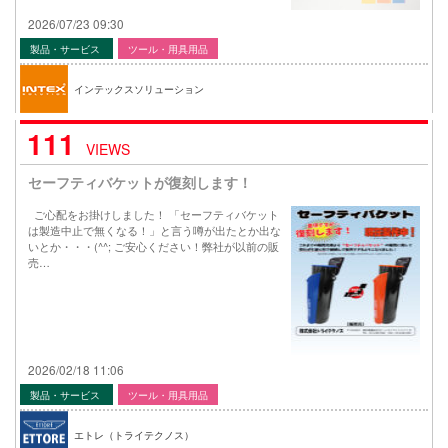
2026/07/23 09:30
製品・サービス
ツール・用具用品
インテックスソリューション
111
VIEWS
セーフティバケットが復刻します！
ご心配をお掛けしました！ 「セーフティバケット
は製造中止で無くなる！」と言う噂が出たとか出な
いとか・・・(^^; ご安心ください！弊社が以前の販
売…
2026/02/18 11:06
製品・サービス
ツール・用具用品
エトレ（トライテクノス）