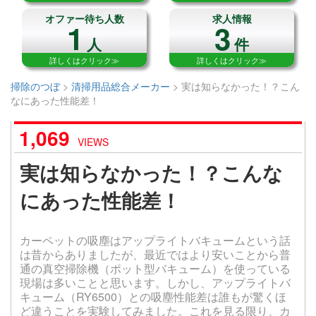
オファー待ち人数
求人情報
1
3
人
件
詳しくはクリック≫
詳しくはクリック≫
掃除のつぼ
>
清掃用品総合メーカー
>
実は知らなかった！？こん
なにあった性能差！
1,069
VIEWS
実は知らなかった！？こんな
にあった性能差！
カーペットの吸塵はアップライトバキュームという話
は昔からありましたが、最近ではより安いことから普
通の真空掃除機（ポット型バキューム）を使っている
現場は多いことと思います。しかし、アップライトバ
キューム（RY6500）との吸塵性能差は誰もが驚くほ
ど違うことを実験してみました。これを見る限り、カ