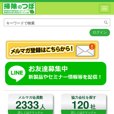
Toggl
navig
ログイン
メルマガ会員数
協力会社を探す
2333
120
人
社
詳しくはクリック≫
詳しくはクリック≫