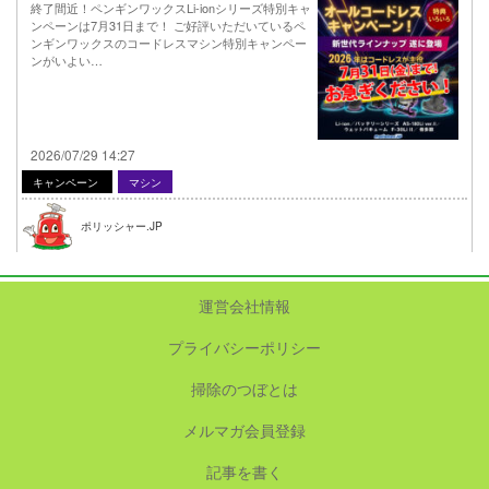
終了間近！ペンギンワックスLi-ionシリーズ特別キャ
ンペーンは7月31日まで！ ご好評いただいているペ
ンギンワックスのコードレスマシン特別キャンペー
ンがいよい…
2026/07/29 14:27
キャンペーン
マシン
ポリッシャー.JP
運営会社情報
プライバシーポリシー
掃除のつぼとは
メルマガ会員登録
記事を書く