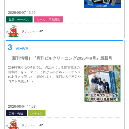
2026/08/07 13:25
製品・サービス
ツール・用具用品
ポリッシャー.JP
3
VIEWS
［新刊情報］『月刊ビルクリーニング2026年8月』最新号
2026年8月号の特集では「AI活用による建物管理の
新常識」をテーマに、これからのビルメンテナンス
のあり方を詳しくご紹介します。深刻な人手不足や
コスト高騰という…
2026/08/04 11:58
広報・告知
メディア
ポリッシャー.JP