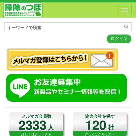
Toggl
navig
ログイン
メルマガ会員数
協力会社を探す
2333
120
人
社
詳しくはクリック≫
詳しくはクリック≫