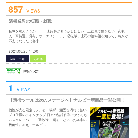
857
VIEWS
清掃業界の転職・就職
転職を考えようか・・・ ①給料がもう少しほしい、正社員で働きたい（高収
入、高待遇、賞与、ボーナス）、、、 ②先輩、上司の給料額を知って、将来が
不安になった（将来…
2021/08/26 14:00
広報・告知
その他
掃除のつぼ
1
VIEWS
【清掃ツールは次のステージへ】ナルビー新商品一挙公開！
個性が光る限定モデルと、狭所・頑固な汚れに強い
プロ仕様のラインナップ 日々の清掃作業に欠かせな
いスクレイパー。「剥がす・削る」といった本来の
機能性に加え、ナルビ…