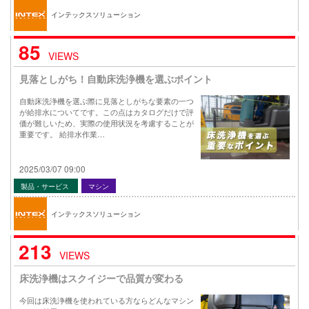
インテックスソリューション
85
VIEWS
見落としがち！自動床洗浄機を選ぶポイント
自動床洗浄機を選ぶ際に見落としがちな要素の一つ
が給排水についてです。この点はカタログだけで評
価が難しいため、実際の使用状況を考慮することが
重要です。 給排水作業…
2025/03/07 09:00
製品・サービス
マシン
インテックスソリューション
213
VIEWS
床洗浄機はスクイジーで品質が変わる
今回は床洗浄機を使われている方ならどんなマシン