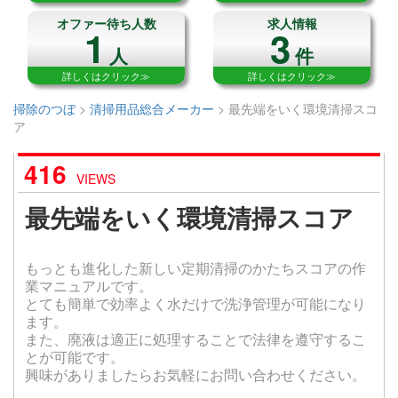
オファー待ち人数
求人情報
1
3
人
件
詳しくはクリック≫
詳しくはクリック≫
掃除のつぼ
>
清掃用品総合メーカー
>
最先端をいく環境清掃スコ
ア
416
VIEWS
最先端をいく環境清掃スコア
もっとも進化した新しい定期清掃のかたちスコアの作
業マニュアルです。
とても簡単で効率よく水だけで洗浄管理が可能になり
ます。
また、廃液は適正に処理することで法律を遵守するこ
とが可能です。
興味がありましたらお気軽にお問い合わせください。