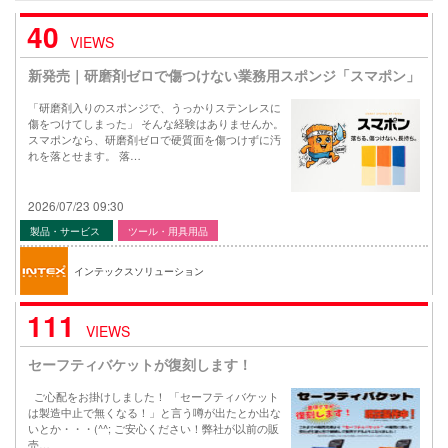
40
VIEWS
新発売｜研磨剤ゼロで傷つけない業務用スポンジ「スマポン」
「研磨剤入りのスポンジで、うっかりステンレスに
傷をつけてしまった」 そんな経験はありませんか。
スマポンなら、研磨剤ゼロで硬質面を傷つけずに汚
れを落とせます。 落…
2026/07/23 09:30
製品・サービス
ツール・用具用品
インテックスソリューション
111
VIEWS
セーフティバケットが復刻します！
ご心配をお掛けしました！ 「セーフティバケット
は製造中止で無くなる！」と言う噂が出たとか出な
いとか・・・(^^; ご安心ください！弊社が以前の販
売…