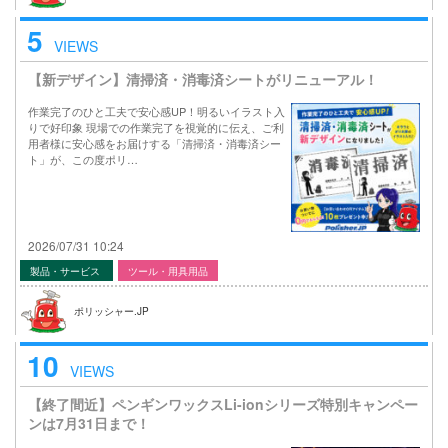
5
VIEWS
【新デザイン】清掃済・消毒済シートがリニューアル！
作業完了のひと工夫で安心感UP！明るいイラスト入
りで好印象 現場での作業完了を視覚的に伝え、ご利
用者様に安心感をお届けする「清掃済・消毒済シー
ト」が、この度ポリ…
2026/07/31 10:24
製品・サービス
ツール・用具用品
ポリッシャー.JP
10
VIEWS
【終了間近】ペンギンワックスLi-ionシリーズ特別キャンペー
ンは7月31日まで！