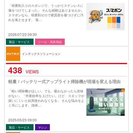
「研磨剤入りのスポンジで、うっかりステンレスに
傷をつけてしまった」 そんな経験はありませんか。
スマポンなら、研磨剤ゼロで硬質面を傷つけずに汚
れを落とせます。 落…
2026/07/23 09:30
製品・サービス
ツール・用具用品
インテックスソリューション
438
VIEWS
軽量！バッテリー式アップライト掃除機が現場を変える理由
「軽い掃除機がほしい。でも、吸わなかったら意味
がない」 「作業効率を上げたい。けど、スタッフが
扱いにくいと結局使われなくなる」 そんな悩みをよ
く耳にします。清掃…
2025/05/23 09:00
製品・サービス
マシン