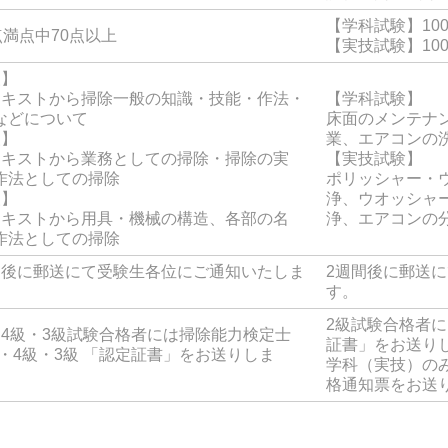
【学科試験】10
点満点中70点以上
【実技試験】10
級】
テキストから掃除一般の知識・技能・作法・
【学科試験】
などについて
床面のメンテナ
級】
業、エアコンの
テキストから業務としての掃除・掃除の実
【実技試験】
作法としての掃除
ポリッシャー・
級】
浄、ウオッシャ
テキストから用具・機械の構造、各部の名
浄、エアコンの
作法としての掃除
間後に郵送にて受験生各位にご通知いたしま
2週間後に郵送
す。
2級試験合格者に
・4級・3級試験合格者には掃除能力検定士
証書」をお送り
級・4級・3級 「認定証書」をお送りしま
学科（実技）の
格通知票をお送