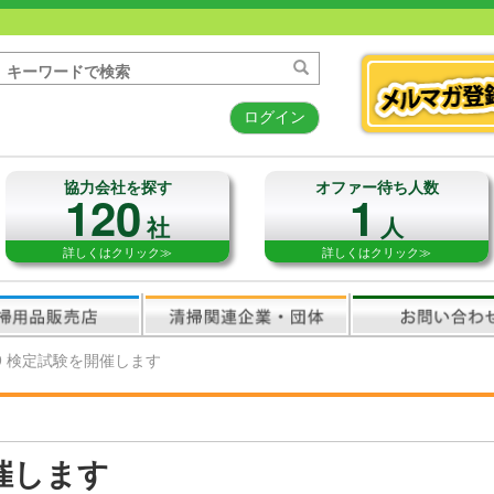
ログイン
協力会社を探す
オファー待ち人数
120
1
社
人
詳しくはクリック≫
詳しくはクリック≫
/9 検定試験を開催します
開催します