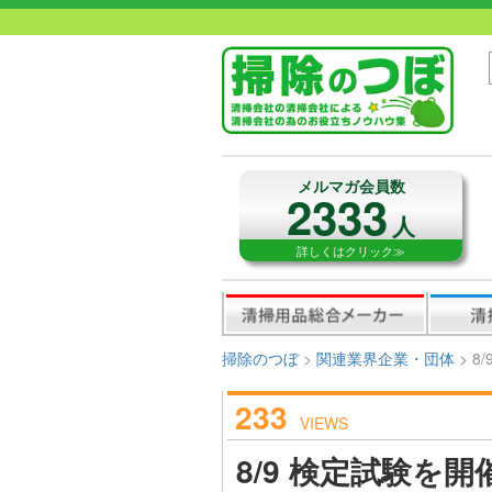
メルマガ会員数
2333
人
詳しくはクリック≫
掃除のつぼ
>
関連業界企業・団体
>
8
233
VIEWS
8/9 検定試験を