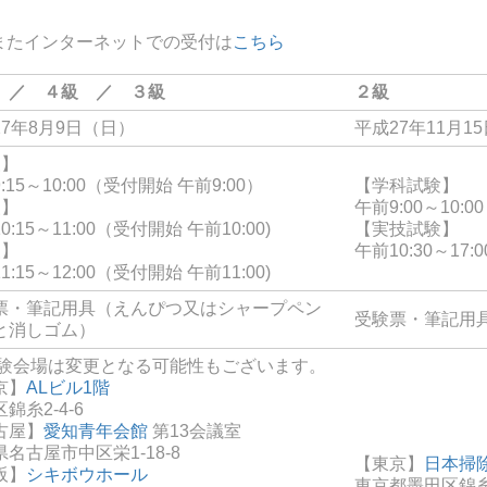
またインターネットでの受付は
こちら
 ／ ４級 ／ ３級
２級
27年8月9日（日）
平成27年11月1
級】
:15～10:00（受付開始 午前9:00）
【学科試験】
級】
午前9:00～10:
0:15～11:00（受付開始 午前10:00)
【実技試験】
級】
午前10:30～17:0
1:15～12:00（受付開始 午前11:00)
票・筆記用具（えんぴつ又はシャープペン
受験票・筆記用
と消しゴム）
試験会場は変更となる可能性もございます。
京】
ALビル1階
錦糸2-4-6
古屋】
愛知青年会館
第13会議室
名古屋市中区栄1-18-8
【東京】
日本掃
阪】
シキボウホール
東京都墨田区錦糸1