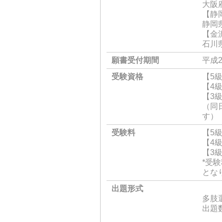
大阪
【静
静岡県
【金
石川県
願書受付期間
平成
受験資格
【5
【4
【3
（同
す）
受験料
【5級
【4級
【3級
*受
とな
出題形式
多肢
出題数