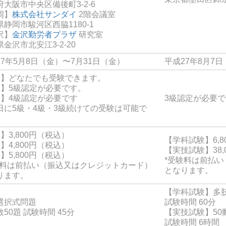
府大阪市中央区備後町3-2-6
岡】
株式会社サンダイ
2階会議室
静岡市駿河区西脇1180-1
沢】
金沢勤労者プラザ
研究室
金沢市北安江3-2-20
27年5月8日（金）〜7月31日（金）
平成27年8月7日
級】どなたでも受験できます。
級】5級認定が必要です。
級】4級認定が必要です
3級認定が必要
日に5級・4級・3級続けての受験は可能で
】3,800円（税込）
【学科試験】6,8
】4,800円（税込）
【実技試験】38,
】5,800円（税込）
*受験料は前払
験料は前払い（振込又はクレジットカード）
となります。
ります。
【学科試験】多肢
選択式問題
試験時間 60分
50題 試験時間 45分
【実技試験】50
試験時間 6時間