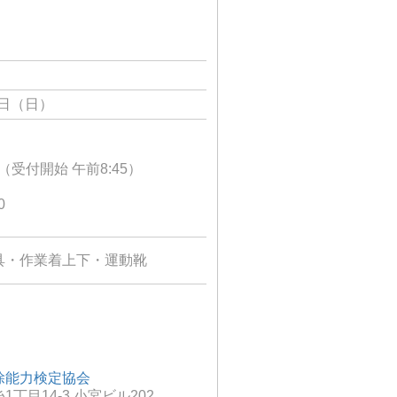
5日（日）
00（受付開始 午前8:45）
0
具・作業着上下・運動靴
除能力検定協会
丁目14-3 小宮ビル202