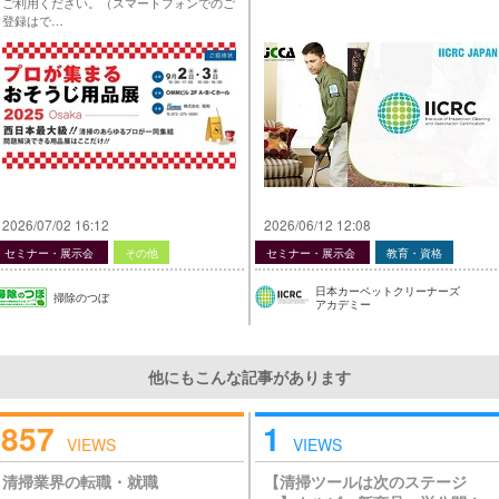
ご利用ください。（スマートフォンでのご
登録はで…
2026/07/02 16:12
2026/06/12 12:08
セミナー・展示会
その他
セミナー・展示会
教育・資格
日本カーペットクリーナーズ
掃除のつぼ
アカデミー
他にもこんな記事があります
857
1
VIEWS
VIEWS
清掃業界の転職・就職
【清掃ツールは次のステージ