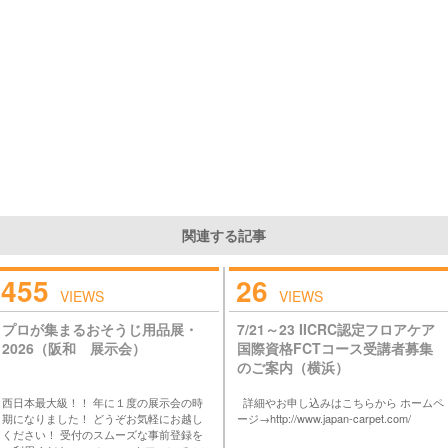
関連する記事
455
26
VIEWS
VIEWS
プロが集まるおそうじ用品展・
7/21～23 IICRC認定フロアケア
2026（阪和 展示会）
国際資格FCTコース受講者募集
のご案内（横浜）
西日本最大級！！ 年に１度の展示会の時
詳細やお申し込みはこちらから ホームペ
期になりました！ どうぞお気軽にお越し
ージ→http://www.japan-carpet.com/
ください！ 受付のスムーズな事前登録を