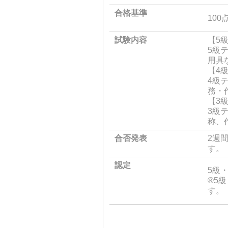
合格基準
100
試験内容
【5
5級
用具
【4
4級
務・
【3
3級
称、
合否発表
2週
す。
認定
5級
®5
す。