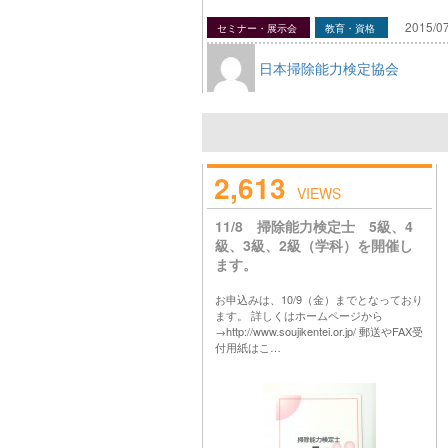
2015/07
セミナー・展示会
教育・資格
日本掃除能力検定協会
2,613
VIEWS
11/8 掃除能力検定士 5級、4
級、3級、2級（学科）を開催し
ます。
お申込みは、10/9（金）までとなっており
ます。 詳しくはホームページから
→http://www.soujikentei.or.jp/ 郵送やFAX受
付用紙はこ…