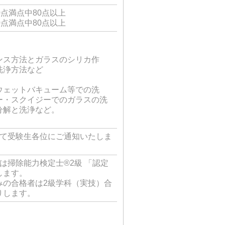
0点満点中80点以上
0点満点中80点以上
ンス方法とガラスのシリカ作
洗浄方法など
ウェットバキューム等での洗
ー・スクイジーでのガラスの洗
分解と洗浄など。
にて受験生各位にご通知いたしま
は掃除能力検定士®2級 「認定
します。
みの合格者は2級学科（実技）合
りします。