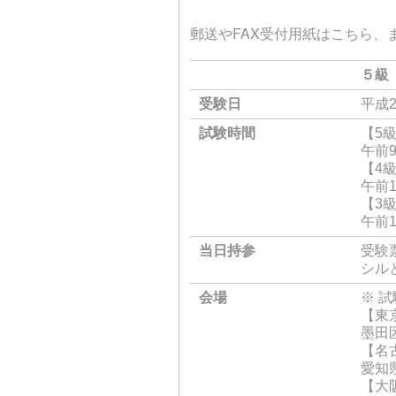
郵送やFAX受付用紙はこちら、
５級
受験日
平成
試験時間
【5
午前9
【4
午前1
【3
午前1
当日持参
受験
シル
会場
※ 
【東
墨田区
【名
愛知県
【大