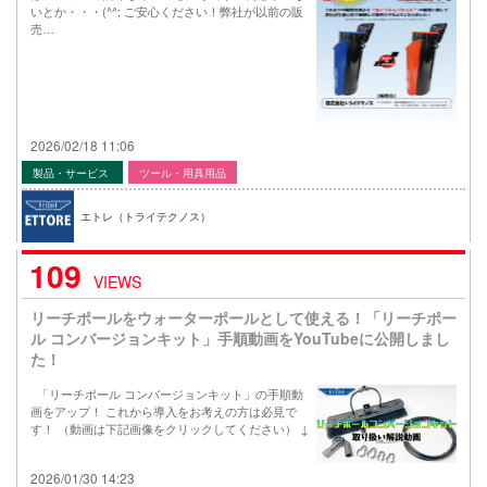
いとか・・・(^^; ご安心ください！弊社が以前の販
売…
2026/02/18 11:06
製品・サービス
ツール・用具用品
エトレ（トライテクノス）
109
VIEWS
リーチポールをウォーターポールとして使える！「リーチポー
ル コンバージョンキット」手順動画をYouTubeに公開しまし
た！
「リーチポール コンバージョンキット」の手順動
画をアップ！ これから導入をお考えの方は必見で
す！ （動画は下記画像をクリックしてください） ↓
2026/01/30 14:23