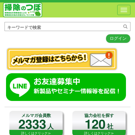
Toggl
navig
ログイン
メルマガ会員数
協力会社を探す
2333
120
人
社
詳しくはクリック≫
詳しくはクリック≫