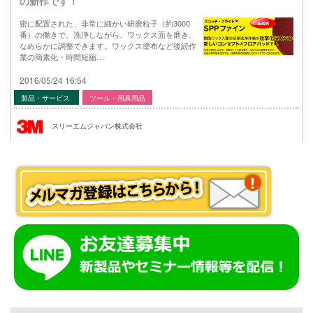
の新作です！
密に配置された、非常に細かい研磨粒子（約3000
番）の働きで、洗浄しながら、ワックス面を磨き、
なめらかに調整できます。ワックス塗布など後続作
業の簡素化・時間短縮…
2016/05/24 16:54
製品・サービス
ツール・用具用品
スリーエムジャパン株式会社