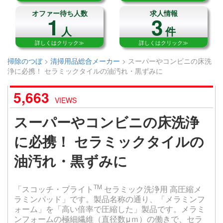
オファー待ち人数
求人情報
1
3
人
件
詳しくはクリック≫
詳しくはクリック≫
掃除のつぼ
>
清掃用品総合メーカー
>
スーパーやコンビニの床洗
浄に必携！ セラミックタイルの油汚れ・黒ずみに
5,663
VIEWS
スーパーやコンビニの床洗浄
に必携！ セラミックタイルの
油汚れ・黒ずみに
TM
「スコッチ・ブライト
セラミック洗浄用 高圧縮メ
ラミンパッド」です。製品名称の通り、「メラミンフ
ォーム」を「高い倍率で圧縮した」製品です。メラミ
ンフォームの極細繊維（直径数μｍ）の働きで、セラ