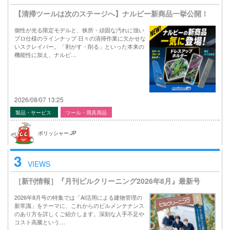
【清掃ツールは次のステージへ】ナルビー新商品一挙公開！
個性が光る限定モデルと、狭所・頑固な汚れに強い
プロ仕様のラインナップ 日々の清掃作業に欠かせな
いスクレイパー。「剥がす・削る」といった本来の
機能性に加え、ナルビ…
2026/08/07 13:25
製品・サービス
ツール・用具用品
ポリッシャー.JP
3
VIEWS
［新刊情報］『月刊ビルクリーニング2026年8月』最新号
2026年8月号の特集では「AI活用による建物管理の
新常識」をテーマに、これからのビルメンテナンス
のあり方を詳しくご紹介します。深刻な人手不足や
コスト高騰という…