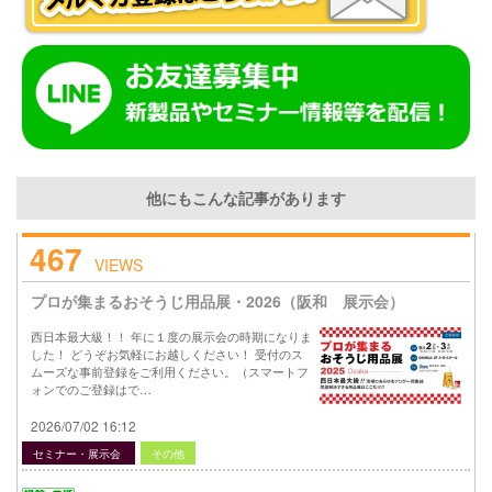
他にもこんな記事があります
467
VIEWS
プロが集まるおそうじ用品展・2026（阪和 展示会）
西日本最大級！！ 年に１度の展示会の時期になりま
した！ どうぞお気軽にお越しください！ 受付のス
ムーズな事前登録をご利用ください。（スマートフ
ォンでのご登録はで…
2026/07/02 16:12
セミナー・展示会
その他