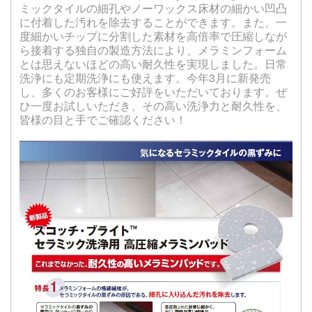
ミックタイルの細孔やノーワックス床材の細かい凹凸
に付着した汚れを除去することができます。また、一
度細かいチップに分割した素材を高倍率で圧縮しなが
ら接着する独自の製造方法により、メラミンフォーム
とは思えないほどの高い耐久性を実現しました。日常
洗浄にも定期洗浄にも使えます。今年3月に新発売
し、多くのお客様にご好評をいただいております。ぜ
ひ一度お試しいただき、その高い洗浄力と耐久性を、
皆様の目と手でご確認ください！