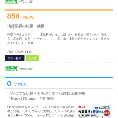
掃除のつぼ
858
VIEWS
清掃業界の転職・就職
転職を考えようか・・・ ①給料がもう少しほしい、正社員で働きたい（高収
入、高待遇、賞与、ボーナス）、、、 ②先輩、上司の給料額を知って、将来が
不安になった（将来…
2021/08/26 14:00
広報・告知
その他
掃除のつぼ
0
VIEWS
【かつてない軽さを実現】次世代自動床洗浄機
「Rook17Cross」予約開始
軽快な操作性を実現したリンレイの新型自動床洗浄
機が登場。 9月1日の発売に先駆け、リンレイの最新
モデルRook17Cross（ルーク17クロス）の予約受付