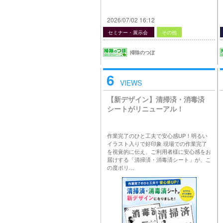
2026/07/02 16:12
セミナー・展示会
その他
掃除のつぼ
6
VIEWS
【新デザイン】清掃済・消毒済
シートがリニューアル！
作業完了のひと工夫で安心感UP！明るい
イラスト入りで好印象 現場での作業完了
を視覚的に伝え、ご利用者様に安心感をお
届けする「清掃済・消毒済シート」が、こ
の度ポリ…