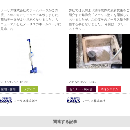
ノーリス株式会社のホームページがこの
弊社では以前より清掃業界の最新技術をご
度、５年ぶりにリニューアル致しました。
紹介する勉強会「ノーリス塾」を開催して
商品データがより見易くなりました。 リ
おりましたが、この度そのノーリス塾を開
ニューアルしたノーリスのホームページに
催する事となりました。 今回は「グリー
是非、お…
ストラッ…
2015/12/25 16:53
2015/10/27 09:42
広報・告知
メディア
セミナー・展示会
清掃システム
ノーリス株式会社
ノーリス株式会社
関連する記事