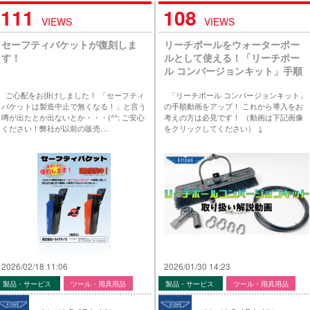
111
108
VIEWS
VIEWS
セーフティバケットが復刻しま
リーチポールをウォーターポー
す！
ルとして使える！「リーチポー
ル コンバージョンキット」手順
動画をYouTubeに公開しまし
ご心配をお掛けしました！ 「セーフティ
「リーチポール コンバージョンキット」
た！
バケットは製造中止で無くなる！」と言う
の手順動画をアップ！ これから導入をお
噂が出たとか出ないとか・・・(^^; ご安心
考えの方は必見です！ （動画は下記画像
ください！弊社が以前の販売…
をクリックしてください） ↓
2026/02/18 11:06
2026/01/30 14:23
製品・サービス
ツール・用具用品
製品・サービス
ツール・用具用品