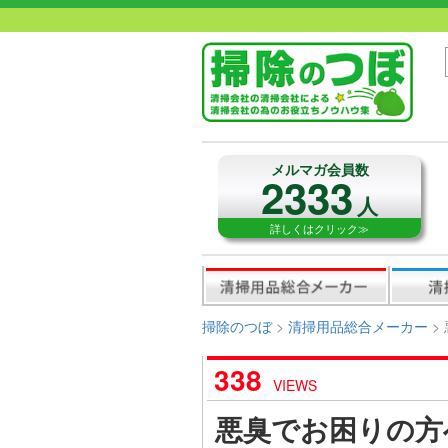
メルマガ会員数
2333
人
詳しくはクリック≫
掃除のつぼ
>
清掃用品総合メーカー
>
338
VIEWS
悪臭でお困りの方