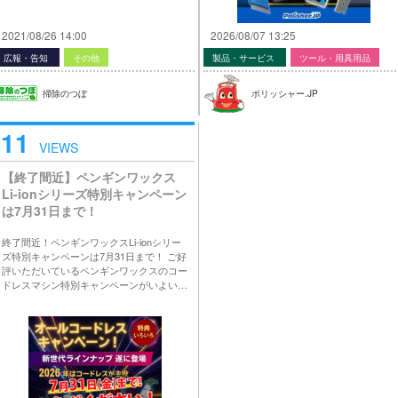
2021/08/26 14:00
2026/08/07 13:25
広報・告知
その他
製品・サービス
ツール・用具用品
掃除のつぼ
ポリッシャー.JP
11
VIEWS
【終了間近】ペンギンワックス
Li-ionシリーズ特別キャンペーン
は7月31日まで！
終了間近！ペンギンワックスLi-ionシリー
ズ特別キャンペーンは7月31日まで！ ご好
評いただいているペンギンワックスのコー
ドレスマシン特別キャンペーンがいよい…