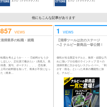
エトレ（トライテクノス）
エトレ（トライテクノス）
他にもこんな記事があります
857
1
VIEWS
VIEWS
清掃業界の転職・就職
【清掃ツールは次のステージ
へ】ナルビー新商品一挙公開！
転職を考えようか・・・ ①給料がもう少
個性が光る限定モデルと、狭所・頑固な汚
しほしい、正社員で働きたい（高収入、高
れに強いプロ仕様のラインナップ 日々の
待遇、賞与、ボーナス）、、、 ②先輩、
清掃作業に欠かせないスクレイパー。「剥
上司の給料額を知って、将来が不安になっ
がす・削る」といった本来の機能性に加
た（将来…
え、ナルビ…