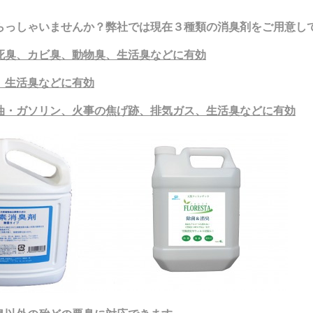
らっしゃいませんか？弊社では現在３種類の消臭剤をご用意し
死臭、カビ臭、動物臭、生活臭などに有効
、生活臭などに有効
油・ガソリン、火事の焦げ跡、排気ガス、生活臭などに有効