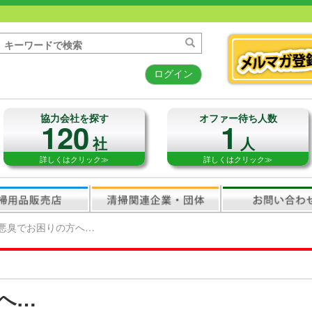
ログイン
協力会社を探す
オファー待ち人数
120
1
社
人
詳しくはクリック≫
詳しくはクリック≫
悪臭でお困りの方へ…
へ…