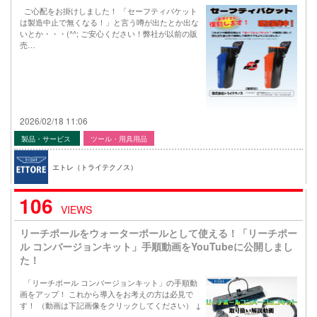
ご心配をお掛けしました！ 「セーフティバケット
は製造中止で無くなる！」と言う噂が出たとか出な
いとか・・・(^^; ご安心ください！弊社が以前の販
売…
2026/02/18 11:06
製品・サービス
ツール・用具用品
エトレ（トライテクノス）
106
VIEWS
リーチポールをウォーターポールとして使える！「リーチポー
ル コンバージョンキット」手順動画をYouTubeに公開しまし
た！
「リーチポール コンバージョンキット」の手順動
画をアップ！ これから導入をお考えの方は必見で
す！ （動画は下記画像をクリックしてください） ↓