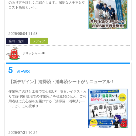
のあり方を詳しくご紹介します。深刻な人手不足や
コスト高騰という…
2026/08/04 11:58
広報・告知
メディア
ポリッシャー.JP
5
VIEWS
【新デザイン】清掃済・消毒済シートがリニューアル！
作業完了のひと工夫で安心感UP！明るいイラスト入
りで好印象 現場での作業完了を視覚的に伝え、ご利
用者様に安心感をお届けする「清掃済・消毒済シー
ト」が、この度ポリ…
2026/07/31 10:24