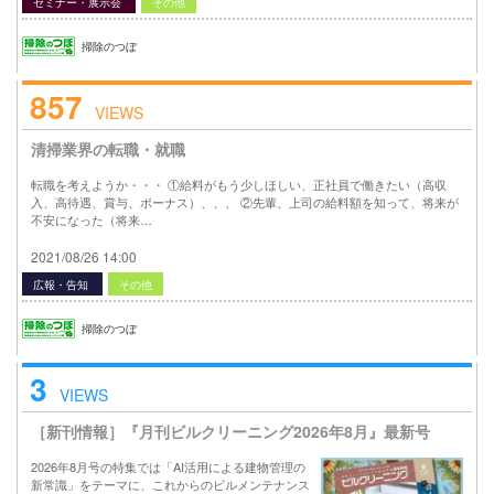
セミナー・展示会
その他
掃除のつぼ
857
VIEWS
清掃業界の転職・就職
転職を考えようか・・・ ①給料がもう少しほしい、正社員で働きたい（高収
入、高待遇、賞与、ボーナス）、、、 ②先輩、上司の給料額を知って、将来が
不安になった（将来…
2021/08/26 14:00
広報・告知
その他
掃除のつぼ
3
VIEWS
［新刊情報］『月刊ビルクリーニング2026年8月』最新号
2026年8月号の特集では「AI活用による建物管理の
新常識」をテーマに、これからのビルメンテナンス