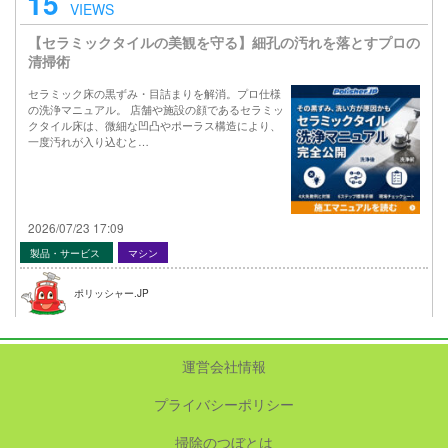
15
VIEWS
【セラミックタイルの美観を守る】細孔の汚れを落とすプロの
清掃術
セラミック床の黒ずみ・目詰まりを解消。プロ仕様
の洗浄マニュアル。 店舗や施設の顔であるセラミッ
クタイル床は、微細な凹凸やポーラス構造により、
一度汚れが入り込むと…
2026/07/23 17:09
製品・サービス
マシン
ポリッシャー.JP
運営会社情報
プライバシーポリシー
掃除のつぼとは