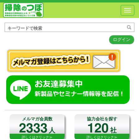
Toggl
navig
ログイン
メルマガ会員数
協力会社を探す
2333
120
人
社
詳しくはクリック≫
詳しくはクリック≫