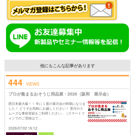
他にもこんな記事があります
444
VIEWS
プロが集まるおそうじ用品展・2026（阪和 展示会）
西日本最大級！！ 年に１度の展示会の時期になりま
した！ どうぞお気軽にお越しください！ 受付のス
ムーズな事前登録をご利用ください。（スマートフ
ォンでのご登録はで…
2026/07/02 16:12