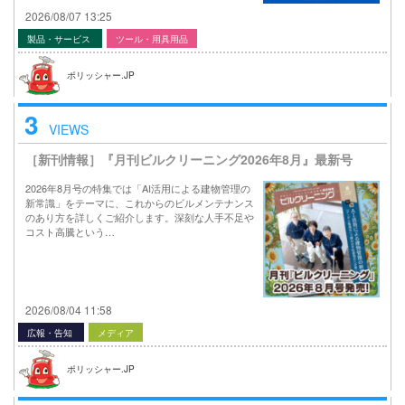
2026/08/07 13:25
製品・サービス
ツール・用具用品
ポリッシャー.JP
3
VIEWS
［新刊情報］『月刊ビルクリーニング2026年8月』最新号
2026年8月号の特集では「AI活用による建物管理の
新常識」をテーマに、これからのビルメンテナンス
のあり方を詳しくご紹介します。深刻な人手不足や
コスト高騰という…
2026/08/04 11:58
広報・告知
メディア
ポリッシャー.JP