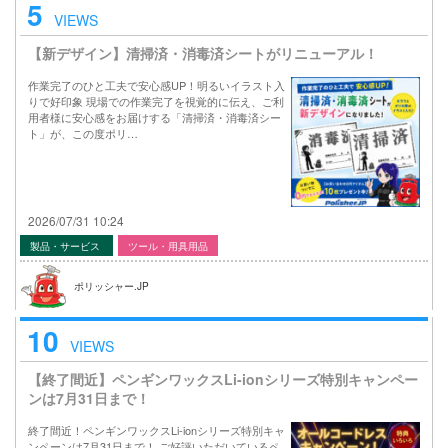
5
VIEWS
【新デザイン】清掃済・消毒済シートがリニューアル！
作業完了のひと工夫で安心感UP！明るいイラスト入
りで好印象 現場での作業完了を視覚的に伝え、ご利
用者様に安心感をお届けする「清掃済・消毒済シー
ト」が、この度ポリ…
2026/07/31 10:24
製品・サービス
ツール・用具用品
ポリッシャー.JP
10
VIEWS
【終了間近】ペンギンワックスLi-ionシリーズ特別キャンペー
ンは7月31日まで！
終了間近！ペンギンワックスLi-ionシリーズ特別キャ
ンペーンは7月31日まで！ ご好評いただいているペ