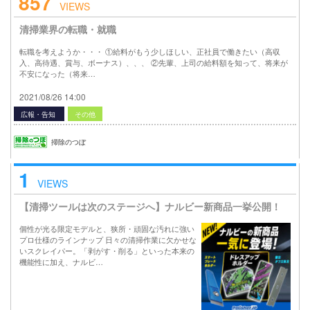
857
VIEWS
清掃業界の転職・就職
転職を考えようか・・・ ①給料がもう少しほしい、正社員で働きたい（高収
入、高待遇、賞与、ボーナス）、、、 ②先輩、上司の給料額を知って、将来が
不安になった（将来…
2021/08/26 14:00
広報・告知
その他
掃除のつぼ
1
VIEWS
【清掃ツールは次のステージへ】ナルビー新商品一挙公開！
個性が光る限定モデルと、狭所・頑固な汚れに強い
プロ仕様のラインナップ 日々の清掃作業に欠かせな
いスクレイパー。「剥がす・削る」といった本来の
機能性に加え、ナルビ…