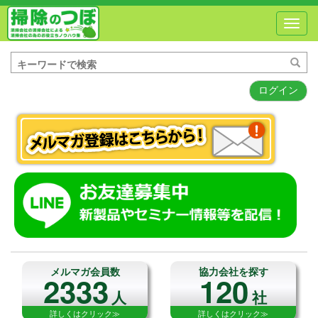
Toggl
navig
ログイン
メルマガ会員数
協力会社を探す
2333
120
人
社
詳しくはクリック≫
詳しくはクリック≫