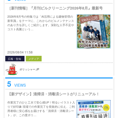
［新刊情報］『月刊ビルクリーニング2026年8月』最新号
2026年8月号の特集では「AI活用による建物管理の
新常識」をテーマに、これからのビルメンテナンス
のあり方を詳しくご紹介します。深刻な人手不足や
コスト高騰という…
2026/08/04 11:58
広報・告知
メディア
ポリッシャー.JP
5
VIEWS
【新デザイン】清掃済・消毒済シートがリニューアル！
作業完了のひと工夫で安心感UP！明るいイラスト入
りで好印象 現場での作業完了を視覚的に伝え、ご利
用者様に安心感をお届けする「清掃済・消毒済シー
ト」が、この度ポリ…