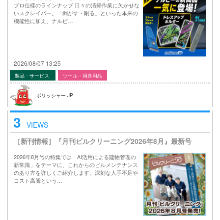
プロ仕様のラインナップ 日々の清掃作業に欠かせな
いスクレイパー。「剥がす・削る」といった本来の
機能性に加え、ナルビ…
2026/08/07 13:25
製品・サービス
ツール・用具用品
ポリッシャー.JP
3
VIEWS
［新刊情報］『月刊ビルクリーニング2026年8月』最新号
2026年8月号の特集では「AI活用による建物管理の
新常識」をテーマに、これからのビルメンテナンス
のあり方を詳しくご紹介します。深刻な人手不足や
コスト高騰という…