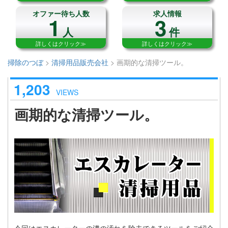
オファー待ち人数
求人情報
1
3
人
件
詳しくはクリック≫
詳しくはクリック≫
掃除のつぼ
>
清掃用品販売会社
>
画期的な清掃ツール。
1,203
VIEWS
画期的な清掃ツール。
今回はエスカレーターの溝の汚れを除去できるツールをご紹介