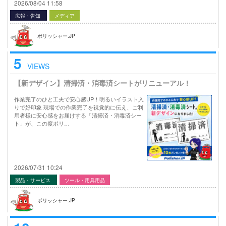
2026/08/04 11:58
広報・告知
メディア
ポリッシャー.JP
5
VIEWS
【新デザイン】清掃済・消毒済シートがリニューアル！
作業完了のひと工夫で安心感UP！明るいイラスト入
りで好印象 現場での作業完了を視覚的に伝え、ご利
用者様に安心感をお届けする「清掃済・消毒済シー
ト」が、この度ポリ…
2026/07/31 10:24
製品・サービス
ツール・用具用品
ポリッシャー.JP