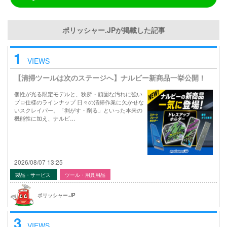
ポリッシャー.JPが掲載した記事
1
VIEWS
【清掃ツールは次のステージへ】ナルビー新商品一挙公開！
個性が光る限定モデルと、狭所・頑固な汚れに強い
プロ仕様のラインナップ 日々の清掃作業に欠かせな
いスクレイパー。「剥がす・削る」といった本来の
機能性に加え、ナルビ…
2026/08/07 13:25
製品・サービス
ツール・用具用品
ポリッシャー.JP
3
VIEWS