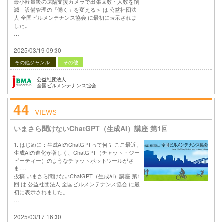
最小軽量級の遠隔支援カメラで出張回数・人数を削
減 設備管理の「働く」を変える＞ は 公益社団法
人 全国ビルメンテナンス協会 に最初に表示されま
した。
…
2025/03/19 09:30
その他ジャンル
その他
公益社団法人
全国ビルメンテナンス協会
44
VIEWS
いまさら聞けないChatGPT（生成AI）講座 第1回
1. はじめに：生成AIのChatGPTって何？ ここ最近、
生成AIの進化が著しく、ChatGPT（チャット・ジー
ピーティー）のようなチャットボットツールがさ
ま….
投稿 いまさら聞けないChatGPT（生成AI）講座 第1
回 は 公益社団法人 全国ビルメンテナンス協会 に最
初に表示されました。
…
2025/03/17 16:30