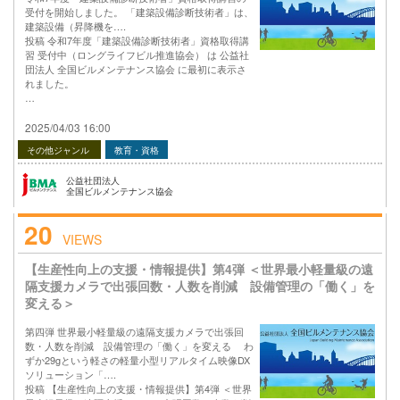
受付を開始しました。 「建築設備診断技術者」は、
建築設備（昇降機を….
投稿 令和7年度「建築設備診断技術者」資格取得講
習 受付中（ロングライフビル推進協会） は 公益社
団法人 全国ビルメンテナンス協会 に最初に表示さ
れました。
…
2025/04/03 16:00
その他ジャンル
教育・資格
公益社団法人
全国ビルメンテナンス協会
20
VIEWS
【生産性向上の支援・情報提供】第4弾 ＜世界最小軽量級の遠
隔支援カメラで出張回数・人数を削減 設備管理の「働く」を
変える＞
第四弾 世界最小軽量級の遠隔支援カメラで出張回
数・人数を削減 設備管理の「働く」を変える わ
ずか29gという軽さの軽量小型リアルタイム映像DX
ソリューション「….
投稿 【生産性向上の支援・情報提供】第4弾 ＜世界