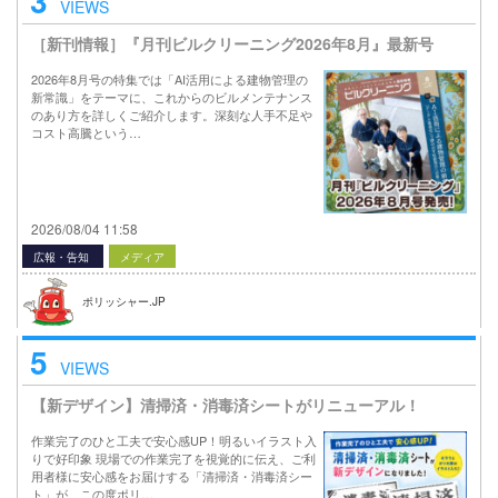
3
VIEWS
［新刊情報］『月刊ビルクリーニング2026年8月』最新号
2026年8月号の特集では「AI活用による建物管理の
新常識」をテーマに、これからのビルメンテナンス
のあり方を詳しくご紹介します。深刻な人手不足や
コスト高騰という…
2026/08/04 11:58
広報・告知
メディア
ポリッシャー.JP
5
VIEWS
【新デザイン】清掃済・消毒済シートがリニューアル！
作業完了のひと工夫で安心感UP！明るいイラスト入
りで好印象 現場での作業完了を視覚的に伝え、ご利
用者様に安心感をお届けする「清掃済・消毒済シー
ト」が、この度ポリ…