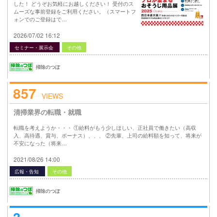
した！ どうぞお気軽にお越しください！ 受付のス
ムーズな事前登録をご利用ください。（スマートフ
ォンでのご登録はで…
2026/07/02 16:12
セミナー・展示会
その他
掃除のつぼ
857
VIEWS
清掃業界の転職・就職
転職を考えようか・・・ ①給料がもう少しほしい、正社員で働きたい（高収
入、高待遇、賞与、ボーナス）、、、 ②先輩、上司の給料額を知って、将来が
不安になった（将来…
2021/08/26 14:00
広報・告知
その他
掃除のつぼ