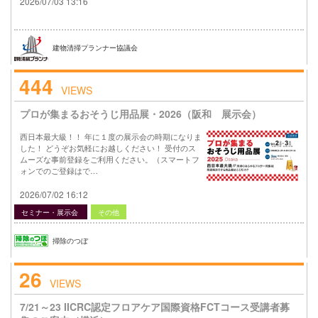
2026/07/03 13:16
建物清掃プランナー協議会
444
VIEWS
プロが集まるおそうじ用品展・2026（阪和 展示会）
西日本最大級！！ 年に１度の展示会の時期になりま
した！ どうぞお気軽にお越しください！ 受付のス
ムーズな事前登録をご利用ください。（スマートフ
ォンでのご登録はで…
2026/07/02 16:12
セミナー・展示会
その他
掃除のつぼ
26
VIEWS
7/21～23 IICRC認定フロアケア国際資格FCTコース受講者募