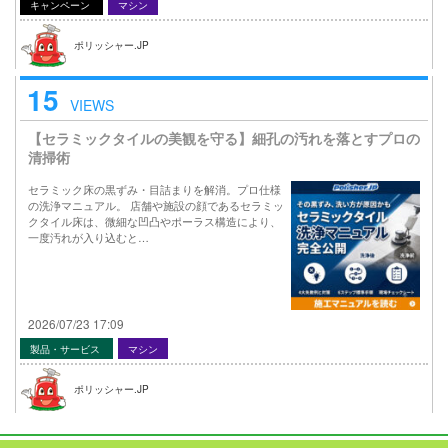
キャンペーン
マシン
ポリッシャー.JP
15
VIEWS
【セラミックタイルの美観を守る】細孔の汚れを落とすプロの
清掃術
セラミック床の黒ずみ・目詰まりを解消。プロ仕様
の洗浄マニュアル。 店舗や施設の顔であるセラミッ
クタイル床は、微細な凹凸やポーラス構造により、
一度汚れが入り込むと…
2026/07/23 17:09
製品・サービス
マシン
ポリッシャー.JP