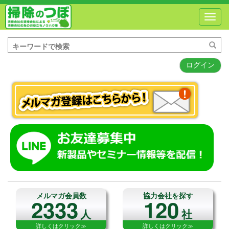
Toggl
navig
ログイン
メルマガ会員数
協力会社を探す
2333
120
人
社
詳しくはクリック≫
詳しくはクリック≫