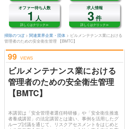
オファー待ち人数
求人情報
1
3
人
件
詳しくはクリック≫
詳しくはクリック≫
掃除のつぼ
>
関連業界企業・団体
>
ビルメンテナンス業における
管理者のための安全衛生管理 【BMTC】
99
VIEWS
ビルメンテナンス業における
管理者のための安全衛生管理
【BMTC】
本講習は「安全管理者選任時研修」や「安全衛生推進
者養成講習」の法定講習とは違い、事例を活用したグ
ループ討議を通じて、リスクアセスメントをはじめと