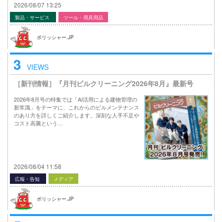
2026/08/07 13:25
製品・サービス
ツール・用具用品
ポリッシャー.JP
3
VIEWS
［新刊情報］『月刊ビルクリーニング2026年8月』最新号
2026年8月号の特集では「AI活用による建物管理の
新常識」をテーマに、これからのビルメンテナンス
のあり方を詳しくご紹介します。深刻な人手不足や
コスト高騰という…
2026/08/04 11:58
広報・告知
メディア
ポリッシャー.JP