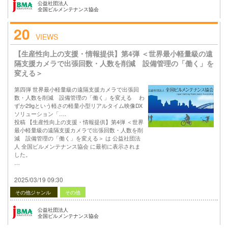
公益社団法人
全国ビルメンテナンス協会
20
VIEWS
【生産性向上の支援・情報提供】第4弾 ＜世界最小軽量級の遠
隔支援カメラで出張回数・人数を削減 設備管理の「働く」を
変える＞
第四弾 世界最小軽量級の遠隔支援カメラで出張回
数・人数を削減 設備管理の「働く」を変える わ
ずか29gという軽さの軽量小型リアルタイム映像DX
ソリューション「….
投稿 【生産性向上の支援・情報提供】第4弾 ＜世界
最小軽量級の遠隔支援カメラで出張回数・人数を削
減 設備管理の「働く」を変える＞ は 公益社団法
人 全国ビルメンテナンス協会 に最初に表示されま
した。
…
2025/03/19 09:30
その他ジャンル
その他
公益社団法人
全国ビルメンテナンス協会