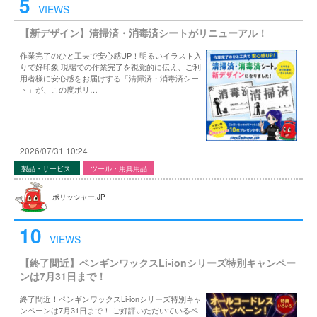
5
VIEWS
【新デザイン】清掃済・消毒済シートがリニューアル！
作業完了のひと工夫で安心感UP！明るいイラスト入
りで好印象 現場での作業完了を視覚的に伝え、ご利
用者様に安心感をお届けする「清掃済・消毒済シー
ト」が、この度ポリ…
2026/07/31 10:24
製品・サービス
ツール・用具用品
ポリッシャー.JP
10
VIEWS
【終了間近】ペンギンワックスLi-ionシリーズ特別キャンペー
ンは7月31日まで！
終了間近！ペンギンワックスLi-ionシリーズ特別キャ
ンペーンは7月31日まで！ ご好評いただいているペ