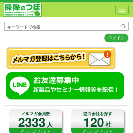
Toggl
navig
ログイン
メルマガ会員数
協力会社を探す
2333
120
人
社
詳しくはクリック≫
詳しくはクリック≫