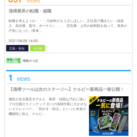
VIEWS
清掃業界の転職・就職
転職を考えようか・・・ ①給料がもう少しほしい、正社員で働きたい（高収
入、高待遇、賞与、ボーナス）、、、 ②先輩、上司の給料額を知って、将来が
不安になった（将来…
2021/08/26 14:00
広報・告知
その他
掃除のつぼ
1
VIEWS
【清掃ツールは次のステージへ】ナルビー新商品一挙公開！
個性が光る限定モデルと、狭所・頑固な汚れに強い
プロ仕様のラインナップ 日々の清掃作業に欠かせな
いスクレイパー。「剥がす・削る」といった本来の
機能性に加え、ナルビ…