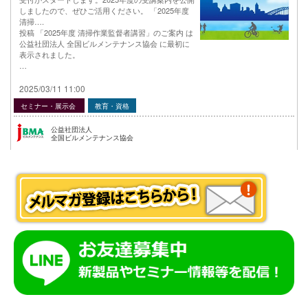
しましたので、ぜひご活用ください。 「2025年度
清掃….
投稿 「2025年度 清掃作業監督者講習」のご案内 は
公益社団法人 全国ビルメンテナンス協会 に最初に
表示されました。
…
2025/03/11 11:00
セミナー・展示会
教育・資格
公益社団法人
全国ビルメンテナンス協会