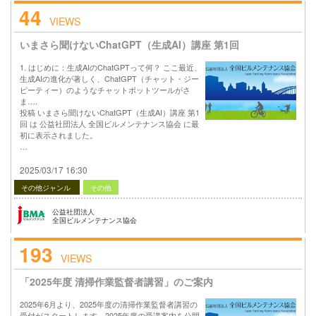
44
VIEWS
いまさら聞けないChatGPT（生成AI）講座 第1回
1. はじめに：生成AIのChatGPTって何？ ここ最近、
生成AIの進化が著しく、ChatGPT（チャット・ジー
ピーティー）のようなチャットボットツールがさ
ま….
投稿 いまさら聞けないChatGPT（生成AI）講座 第1
回 は 公益社団法人 全国ビルメンテナンス協会 に最
初に表示されました。
…
2025/03/17 16:30
その他ジャンル
その他
公益社団法人
全国ビルメンテナンス協会
193
VIEWS
「2025年度 清掃作業監督者講習」のご案内
2025年6月より、2025年度の清掃作業監督者講習の
受付がスタートします。2025年度の受講案内を公開