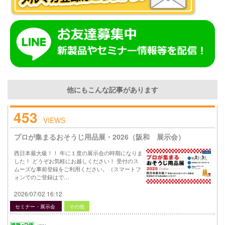
他にもこんな記事があります
453
VIEWS
プロが集まるおそうじ用品展・2026（阪和 展示会）
西日本最大級！！ 年に１度の展示会の時期になりま
した！ どうぞお気軽にお越しください！ 受付のス
ムーズな事前登録をご利用ください。（スマートフ
ォンでのご登録はで…
2026/07/02 16:12
セミナー・展示会
その他