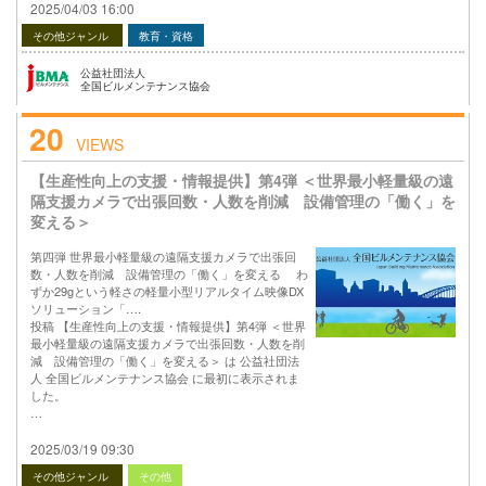
2025/04/03 16:00
その他ジャンル
教育・資格
公益社団法人
全国ビルメンテナンス協会
20
VIEWS
【生産性向上の支援・情報提供】第4弾 ＜世界最小軽量級の遠
隔支援カメラで出張回数・人数を削減 設備管理の「働く」を
変える＞
第四弾 世界最小軽量級の遠隔支援カメラで出張回
数・人数を削減 設備管理の「働く」を変える わ
ずか29gという軽さの軽量小型リアルタイム映像DX
ソリューション「….
投稿 【生産性向上の支援・情報提供】第4弾 ＜世界
最小軽量級の遠隔支援カメラで出張回数・人数を削
減 設備管理の「働く」を変える＞ は 公益社団法
人 全国ビルメンテナンス協会 に最初に表示されま
した。
…
2025/03/19 09:30
その他ジャンル
その他