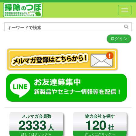
Toggl
navig
ログイン
メルマガ会員数
協力会社を探す
2333
120
人
社
詳しくはクリック≫
詳しくはクリック≫