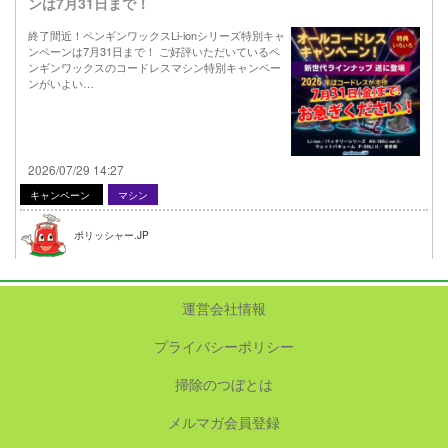
ンは7月31日まで！
終了間近！ペンギンワックスLi-ionシリーズ特別キャ
ンペーンは7月31日まで！ ご好評いただいているペ
ンギンワックスのコードレスマシン特別キャンペー
ンがいよい…
2026/07/29 14:27
キャンペーン
マシン
ポリッシャー.JP
運営会社情報
プライバシーポリシー
掃除のつぼとは
メルマガ会員登録