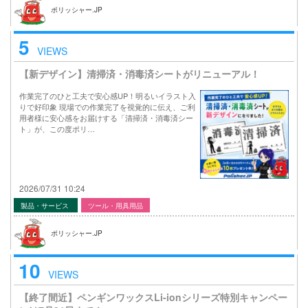
ポリッシャー.JP
5
VIEWS
【新デザイン】清掃済・消毒済シートがリニューアル！
作業完了のひと工夫で安心感UP！明るいイラスト入
りで好印象 現場での作業完了を視覚的に伝え、ご利
用者様に安心感をお届けする「清掃済・消毒済シー
ト」が、この度ポリ…
2026/07/31 10:24
製品・サービス
ツール・用具用品
ポリッシャー.JP
10
VIEWS
【終了間近】ペンギンワックスLi-ionシリーズ特別キャンペー