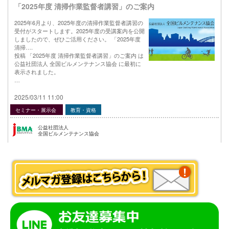
「2025年度 清掃作業監督者講習」のご案内
2025年6月より、2025年度の清掃作業監督者講習の
受付がスタートします。2025年度の受講案内を公開
しましたので、ぜひご活用ください。 「2025年度
清掃….
投稿 「2025年度 清掃作業監督者講習」のご案内 は
公益社団法人 全国ビルメンテナンス協会 に最初に
表示されました。
…
2025/03/11 11:00
セミナー・展示会
教育・資格
公益社団法人
全国ビルメンテナンス協会