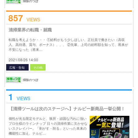
掃除のつぼ
857
VIEWS
清掃業界の転職・就職
転職を考えようか・・・ ①給料がもう少しほしい、正社員で働きたい（高収
入、高待遇、賞与、ボーナス）、、、 ②先輩、上司の給料額を知って、将来が
不安になった（将来…
2021/08/26 14:00
広報・告知
その他
掃除のつぼ
1
VIEWS
【清掃ツールは次のステージへ】ナルビー新商品一挙公開！
個性が光る限定モデルと、狭所・頑固な汚れに強い
プロ仕様のラインナップ 日々の清掃作業に欠かせな
いスクレイパー。「剥がす・削る」といった本来の
機能性に加え、ナルビ…