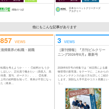
日本カーペットクリーナーズ
掃除のつぼ
アカデミー
他にもこんな記事があります
857
3
VIEWS
VIEWS
清掃業界の転職・就職
［新刊情報］『月刊ビルクリー
ニング2026年8月』最新号
転職を考えようか・・・ ①給料がもう少
2026年8月号の特集では「AI活用による建
しほしい、正社員で働きたい（高収入、高
物管理の新常識」をテーマに、これからの
待遇、賞与、ボーナス）、、、 ②先輩、
ビルメンテナンスのあり方を詳しくご紹介
上司の給料額を知って、将来が不安になっ
します。深刻な人手不足やコスト高騰とい
た（将来…
う…