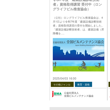
者」資格取得講習 受付中（ロン
グライフビル推進協会）
（公社）ロングライフビル推進協会は、4
月1日より令和7年度「建築設備診断技術
者」資格取得講習の受付を開始しました。
「建築設備診断技術者」は、建築設備（昇
降機を….
投稿 令和7年度「建築設備診断技術者」資
格取得講習 受付中（ロングライフビル推
進協会） は 公益社団法人 全国ビルメンテ
ナンス協会 に最初に表示されました。
…
2025/04/03 16:00
その他ジャンル
教育・資格
公益社団法人
全国ビルメンテナンス協会