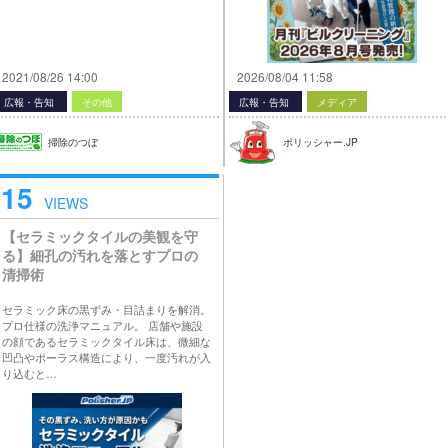
2021/08/26 14:00
2026/08/04 11:58
広報・告知
その他
広報・告知
メディア
掃除のつぼ
ポリッシャー.JP
15
VIEWS
【セラミックタイルの美観を守
る】細孔の汚れを落とすプロの
清掃術
セラミック床の黒ずみ・目詰まりを解消。
プロ仕様の洗浄マニュアル。 店舗や施設
の顔であるセラミックタイル床は、微細な
凹凸やポーラス構造により、一度汚れが入
り込むと…