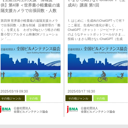
供】第4弾 ＜世界最小軽量級の遠
成AI）講座 第1回
隔支援カメラで出張回数・人数
を削減 設備管理の「働く」を
第四弾 世界最小軽量級の遠隔支援カメラ
1. はじめに：生成AIのChatGPTって何？
変える＞
で出張回数・人数を削減 設備管理の「働
ここ最近、生成AIの進化が著しく、
く」を変える わずか29gという軽さの軽
ChatGPT（チャット・ジーピーティー）
量小型リアルタイム映像DXソリューショ
のようなチャットボットツールがさま….
ン「….
投稿 いまさら聞けないChatGPT（生成
投稿 【生産性向上の支援・情報提供】第4
AI）講座 第1回 は 公益社団法人 全国ビル
弾 ＜世界最小軽量級の遠隔支援カメラで
メンテナンス協会 に最初に表示されまし
出張回数・人数を削減 設備管理の「働
た。
く」を変える＞ は 公益社団法人 全国ビル
…
メンテナンス協会 に最初に表示されまし
た。
…
2025/03/19 09:30
2025/03/17 16:30
その他ジャンル
その他
その他ジャンル
その他
公益社団法人
公益社団法人
全国ビルメンテナンス協会
全国ビルメンテナンス協会