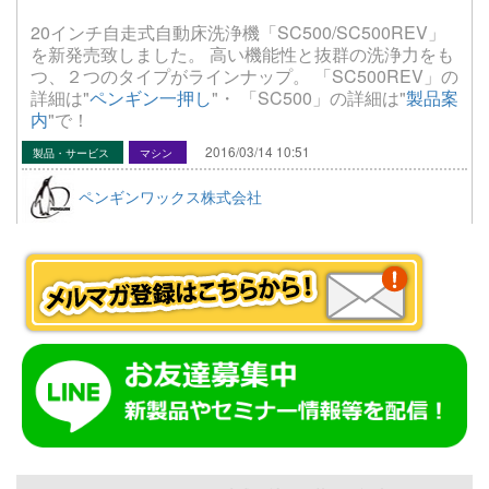
20インチ自走式自動床洗浄機「SC500/SC500REV」
を新発売致しました。 高い機能性と抜群の洗浄力をも
つ、２つのタイプがラインナップ。 「SC500REV」の
詳細は"
ペンギン一押し
"・ 「SC500」の詳細は"
製品案
内
"で！
2016/03/14 10:51
製品・サービス
マシン
ペンギンワックス株式会社