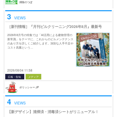
掃除のつぼ
3
VIEWS
［新刊情報］『月刊ビルクリーニング2026年8月』最新号
2026年8月号の特集では「AI活用による建物管理の
新常識」をテーマに、これからのビルメンテナンス
のあり方を詳しくご紹介します。深刻な人手不足や
コスト高騰という…
2026/08/04 11:58
広報・告知
メディア
ポリッシャー.JP
4
VIEWS
【新デザイン】清掃済・消毒済シートがリニューアル！