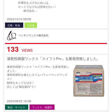
作業性を上げるためには、
セットでなければ意味がない！
株式会社…
2024/10/10 09:09
広報・告知
その他
ペンギンワックス株式会社
133
VIEWS
速乾性樹脂ワックス「スイフトPro」を新発売致しました。
速乾性樹脂ワックス「スイフトPro」を新発売致し
ました。
速乾乾燥性を備えたタイムパフォーマンスワック
ス！
軽快なモップさばき！
詳しくは”製品案内”で！
2024/08/02 16:08
製品・サービス
ワックス・保護剤