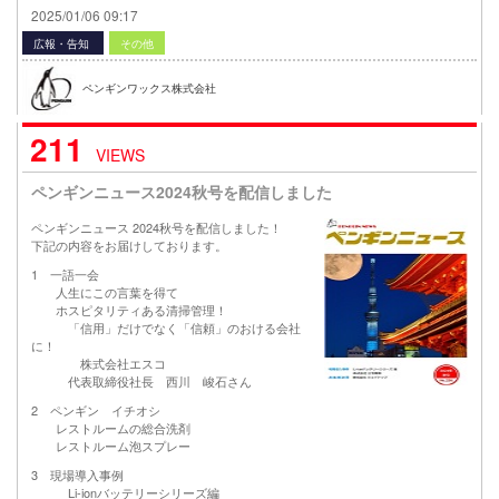
2025/01/06 09:17
広報・告知
その他
ペンギンワックス株式会社
211
VIEWS
ペンギンニュース2024秋号を配信しました
ペンギンニュース 2024秋号を配信しました！
下記の内容をお届けしております。
1 一語一会
人生にこの言葉を得て
ホスピタリティある清掃管理！
「信用」だけでなく「信頼」のおける会社
に！
株式会社エスコ
代表取締役社長 西川 峻石さん
2 ペンギン イチオシ
レストルームの総合洗剤
レストルーム泡スプレー
3 現場導入事例
Li-ionバッテリーシリーズ編