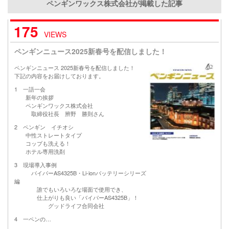
ペンギンワックス株式会社が掲載した記事
175
VIEWS
ペンギンニュース2025新春号を配信しました！
ペンギンニュース 2025新春号を配信しました！
下記の内容をお届けしております。
1 一語一会
新年の挨拶
ペンギンワックス株式会社
取締役社長 辨野 勝則さん
2 ペンギン イチオシ
中性ストレートタイプ
コップも洗える！
ホテル専用洗剤
3 現場導入事例
バイパーAS4325B・Li-ionバッテリーシリーズ
編
誰でもいろいろな場面で使用でき、
仕上がりも良い「バイパーAS4325B」！
グッドライフ合同会社
4 一ペンの…