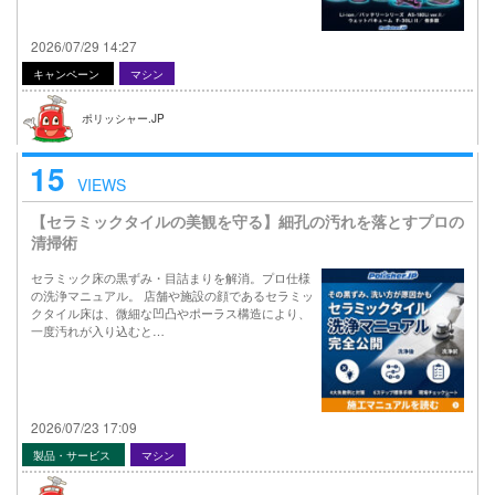
2026/07/29 14:27
キャンペーン
マシン
ポリッシャー.JP
15
VIEWS
【セラミックタイルの美観を守る】細孔の汚れを落とすプロの
清掃術
セラミック床の黒ずみ・目詰まりを解消。プロ仕様
の洗浄マニュアル。 店舗や施設の顔であるセラミッ
クタイル床は、微細な凹凸やポーラス構造により、
一度汚れが入り込むと…
2026/07/23 17:09
製品・サービス
マシン