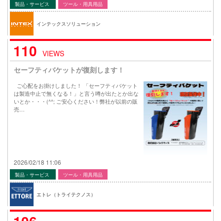
製品・サービス
ツール・用具用品
インテックスソリューション
110
VIEWS
セーフティバケットが復刻します！
ご心配をお掛けしました！ 「セーフティバケット
は製造中止で無くなる！」と言う噂が出たとか出な
いとか・・・(^^; ご安心ください！弊社が以前の販
売…
2026/02/18 11:06
製品・サービス
ツール・用具用品
エトレ（トライテクノス）