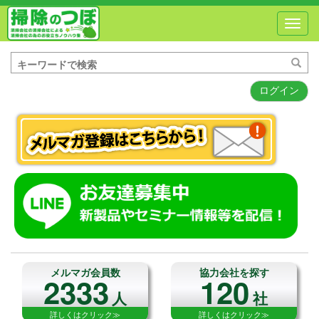
Toggl
navig
ログイン
メルマガ会員数
協力会社を探す
2333
120
人
社
詳しくはクリック≫
詳しくはクリック≫