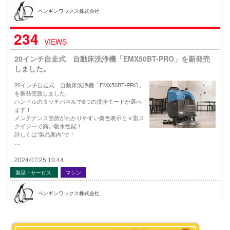
ペンギンワックス株式会社
234
VIEWS
20インチ自走式 自動床洗浄機「EMX50BT-PRO」を新発売
しました。
20インチ自走式 自動床洗浄機「EMX50BT-PRO」
を新発売致しました。
ハンドルのタッチパネルで6つの洗浄モードが選べ
ます！
メンテナンス箇所がわかりやすい黄色表示とＶ型ス
クイジーで高い吸水性能！
詳しくは”製品案内”で！
…
2024/07/25 10:44
製品・サービス
マシン
ペンギンワックス株式会社