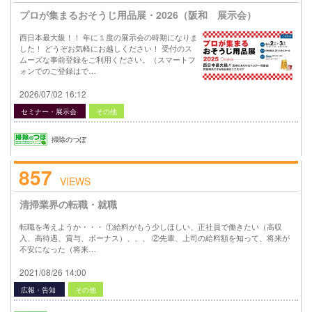
プロが集まるおそうじ用品展・2026（阪和 展示会）
西日本最大級！！ 年に１度の展示会の時期になりま
した！ どうぞお気軽にお越しください！ 受付のス
ムーズな事前登録をご利用ください。（スマートフ
ォンでのご登録はで…
2026/07/02 16:12
セミナー・展示会
その他
掃除のつぼ
857
VIEWS
清掃業界の転職・就職
転職を考えようか・・・ ①給料がもう少しほしい、正社員で働きたい（高収
入、高待遇、賞与、ボーナス）、、、 ②先輩、上司の給料額を知って、将来が
不安になった（将来…
2021/08/26 14:00
広報・告知
その他