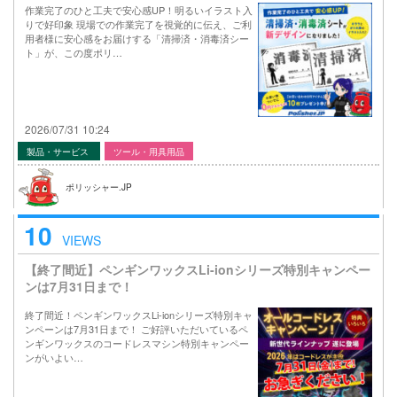
作業完了のひと工夫で安心感UP！明るいイラスト入
りで好印象 現場での作業完了を視覚的に伝え、ご利
用者様に安心感をお届けする「清掃済・消毒済シー
ト」が、この度ポリ…
2026/07/31 10:24
製品・サービス
ツール・用具用品
ポリッシャー.JP
10
VIEWS
【終了間近】ペンギンワックスLi-ionシリーズ特別キャンペー
ンは7月31日まで！
終了間近！ペンギンワックスLi-ionシリーズ特別キャ
ンペーンは7月31日まで！ ご好評いただいているペ
ンギンワックスのコードレスマシン特別キャンペー
ンがいよい…