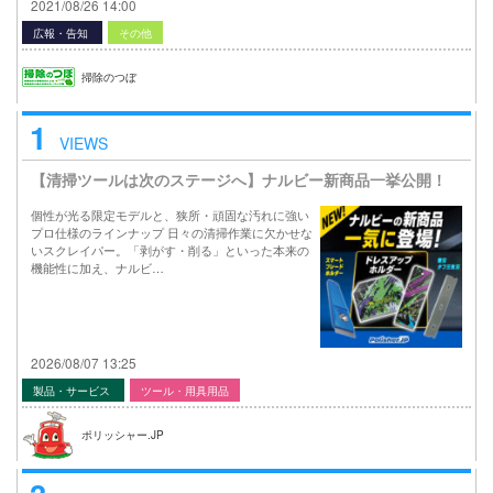
2021/08/26 14:00
広報・告知
その他
掃除のつぼ
1
VIEWS
【清掃ツールは次のステージへ】ナルビー新商品一挙公開！
個性が光る限定モデルと、狭所・頑固な汚れに強い
プロ仕様のラインナップ 日々の清掃作業に欠かせな
いスクレイパー。「剥がす・削る」といった本来の
機能性に加え、ナルビ…
2026/08/07 13:25
製品・サービス
ツール・用具用品
ポリッシャー.JP