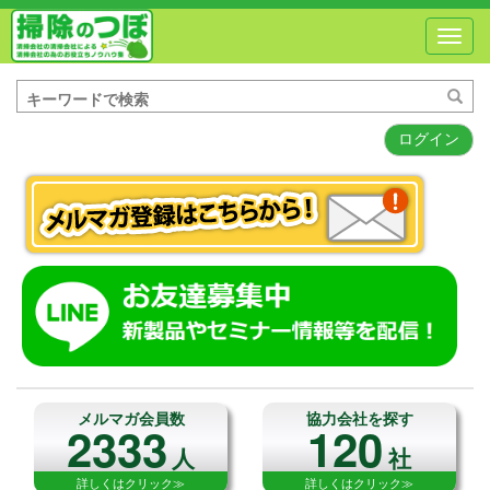
Toggl
navig
ログイン
メルマガ会員数
協力会社を探す
2333
120
人
社
詳しくはクリック≫
詳しくはクリック≫