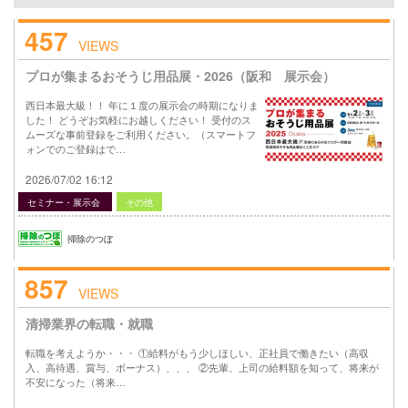
457
VIEWS
プロが集まるおそうじ用品展・2026（阪和 展示会）
西日本最大級！！ 年に１度の展示会の時期になりま
した！ どうぞお気軽にお越しください！ 受付のス
ムーズな事前登録をご利用ください。（スマートフ
ォンでのご登録はで…
2026/07/02 16:12
セミナー・展示会
その他
掃除のつぼ
857
VIEWS
清掃業界の転職・就職
転職を考えようか・・・ ①給料がもう少しほしい、正社員で働きたい（高収
入、高待遇、賞与、ボーナス）、、、 ②先輩、上司の給料額を知って、将来が
不安になった（将来…