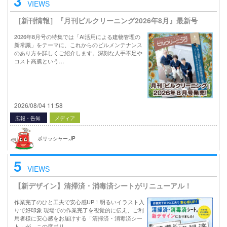
3
VIEWS
［新刊情報］『月刊ビルクリーニング2026年8月』最新号
2026年8月号の特集では「AI活用による建物管理の
新常識」をテーマに、これからのビルメンテナンス
のあり方を詳しくご紹介します。深刻な人手不足や
コスト高騰という…
2026/08/04 11:58
広報・告知
メディア
ポリッシャー.JP
5
VIEWS
【新デザイン】清掃済・消毒済シートがリニューアル！
作業完了のひと工夫で安心感UP！明るいイラスト入
りで好印象 現場での作業完了を視覚的に伝え、ご利
用者様に安心感をお届けする「清掃済・消毒済シー
ト」が、この度ポリ…