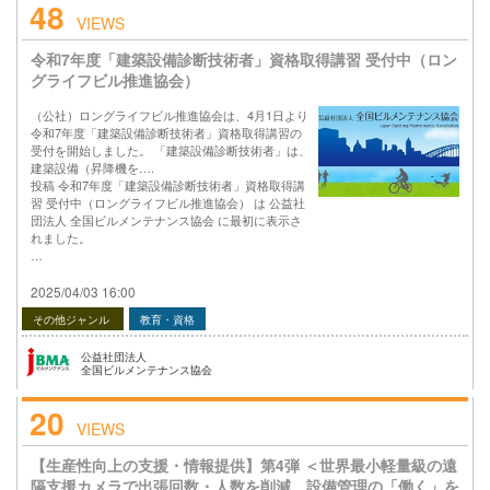
48
VIEWS
令和7年度「建築設備診断技術者」資格取得講習 受付中（ロン
グライフビル推進協会）
（公社）ロングライフビル推進協会は、4月1日より
令和7年度「建築設備診断技術者」資格取得講習の
受付を開始しました。 「建築設備診断技術者」は、
建築設備（昇降機を….
投稿 令和7年度「建築設備診断技術者」資格取得講
習 受付中（ロングライフビル推進協会） は 公益社
団法人 全国ビルメンテナンス協会 に最初に表示さ
れました。
…
2025/04/03 16:00
その他ジャンル
教育・資格
公益社団法人
全国ビルメンテナンス協会
20
VIEWS
【生産性向上の支援・情報提供】第4弾 ＜世界最小軽量級の遠
隔支援カメラで出張回数・人数を削減 設備管理の「働く」を