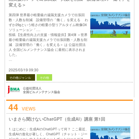
変える＞
第四弾 世界最小軽量級の遠隔支援カメラで出張回
数・人数を削減 設備管理の「働く」を変える わ
ずか29gという軽さの軽量小型リアルタイム映像DX
ソリューション「….
投稿 【生産性向上の支援・情報提供】第4弾 ＜世界
最小軽量級の遠隔支援カメラで出張回数・人数を削
減 設備管理の「働く」を変える＞ は 公益社団法
人 全国ビルメンテナンス協会 に最初に表示されま
した。
…
2025/03/19 09:30
その他ジャンル
その他
公益社団法人
全国ビルメンテナンス協会
44
VIEWS
いまさら聞けないChatGPT（生成AI）講座 第1回
1. はじめに：生成AIのChatGPTって何？ ここ最近、
生成AIの進化が著しく、ChatGPT（チャット・ジー
ピーティー）のようなチャットボットツールがさ