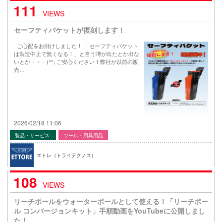
111
VIEWS
セーフティバケットが復刻します！
ご心配をお掛けしました！ 「セーフティバケット
は製造中止で無くなる！」と言う噂が出たとか出な
いとか・・・(^^; ご安心ください！弊社が以前の販
売…
2026/02/18 11:06
製品・サービス
ツール・用具用品
エトレ（トライテクノス）
108
VIEWS
リーチポールをウォーターポールとして使える！「リーチポー
ル コンバージョンキット」手順動画をYouTubeに公開しまし
た！