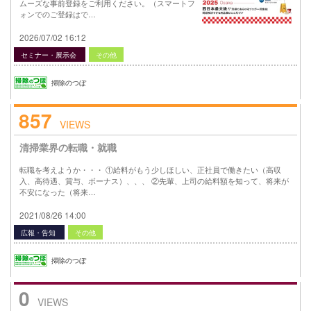
ムーズな事前登録をご利用ください。（スマートフ
ォンでのご登録はで…
2026/07/02 16:12
セミナー・展示会
その他
掃除のつぼ
857
VIEWS
清掃業界の転職・就職
転職を考えようか・・・ ①給料がもう少しほしい、正社員で働きたい（高収
入、高待遇、賞与、ボーナス）、、、 ②先輩、上司の給料額を知って、将来が
不安になった（将来…
2021/08/26 14:00
広報・告知
その他
掃除のつぼ
0
VIEWS