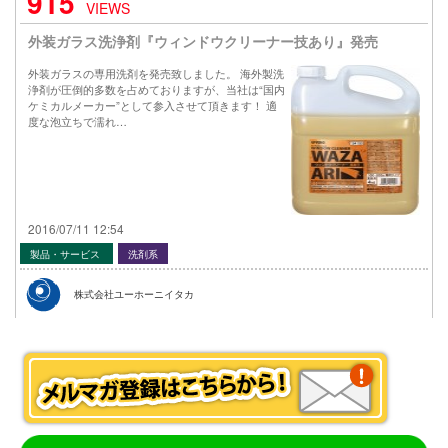
915
VIEWS
外装ガラス洗浄剤『ウィンドウクリーナー技あり』発売
外装ガラスの専用洗剤を発売致しました。 海外製洗
浄剤が圧倒的多数を占めておりますが、当社は“国内
ケミカルメーカー”として参入させて頂きます！ 適
度な泡立ちで濡れ…
2016/07/11 12:54
製品・サービス
洗剤系
株式会社ユーホーニイタカ