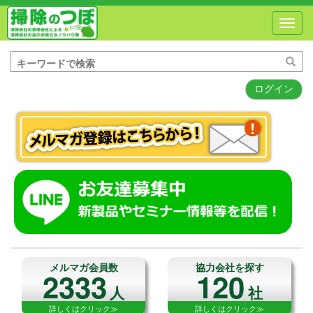
Toggl
navig
ログイン
メルマガ会員数
協力会社を探す
2333
120
人
社
詳しくはクリック≫
詳しくはクリック≫