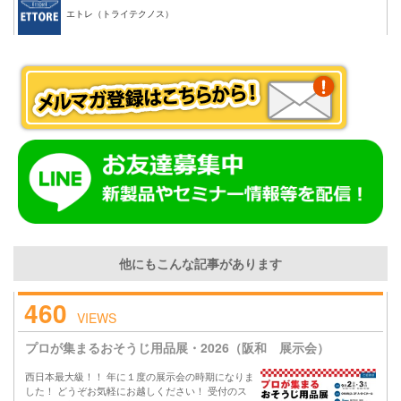
エトレ（トライテクノス）
他にもこんな記事があります
460
VIEWS
プロが集まるおそうじ用品展・2026（阪和 展示会）
西日本最大級！！ 年に１度の展示会の時期になりま
した！ どうぞお気軽にお越しください！ 受付のス