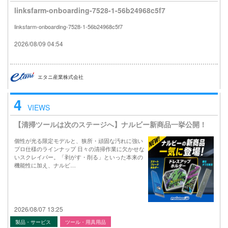
linksfarm-onboarding-7528-1-56b24968c5f7
linksfarm-onboarding-7528-1-56b24968c5f7
2026/08/09 04:54
エタニ産業株式会社
4
VIEWS
【清掃ツールは次のステージへ】ナルビー新商品一挙公開！
個性が光る限定モデルと、狭所・頑固な汚れに強い
プロ仕様のラインナップ 日々の清掃作業に欠かせな
いスクレイパー。「剥がす・削る」といった本来の
機能性に加え、ナルビ…
2026/08/07 13:25
製品・サービス
ツール・用具用品