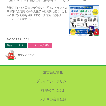
作業完了のひと工夫で安心感UP！明るいイラスト入
りで好印象 現場での作業完了を視覚的に伝え、ご利
用者様に安心感をお届けする「清掃済・消毒済シー
ト」が、この度ポリ…
2026/07/31 10:24
製品・サービス
ツール・用具用品
ポリッシャー.JP
運営会社情報
プライバシーポリシー
掃除のつぼとは
メルマガ会員登録