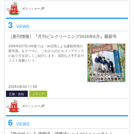
ポリッシャー.JP
3
VIEWS
［新刊情報］『月刊ビルクリーニング2026年8月』最新号
2026年8月号の特集では「AI活用による建物管理の
新常識」をテーマに、これからのビルメンテナンス
のあり方を詳しくご紹介します。深刻な人手不足や
コスト高騰という…
2026/08/04 11:58
広報・告知
メディア
ポリッシャー.JP
6
VIEWS
【新デザイン】清掃済・消毒済シートがリニューアル！