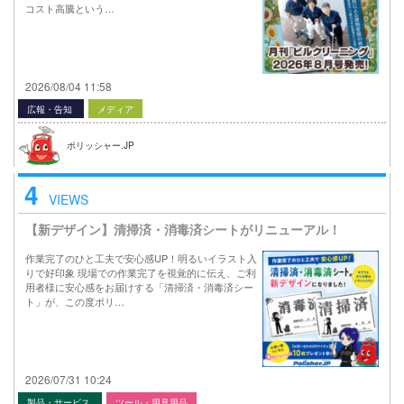
コスト高騰という…
2026/08/04 11:58
広報・告知
メディア
ポリッシャー.JP
4
VIEWS
【新デザイン】清掃済・消毒済シートがリニューアル！
作業完了のひと工夫で安心感UP！明るいイラスト入
りで好印象 現場での作業完了を視覚的に伝え、ご利
用者様に安心感をお届けする「清掃済・消毒済シー
ト」が、この度ポリ…
2026/07/31 10:24
製品・サービス
ツール・用具用品