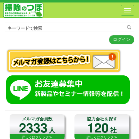
Toggl
navig
ログイン
メルマガ会員数
協力会社を探す
2333
120
人
社
詳しくはクリック≫
詳しくはクリック≫