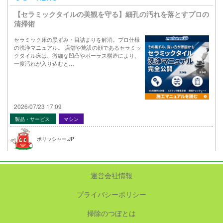
【セラミックタイルの美観を守る】細孔の汚れを落とすプロの
清掃術
セラミック床の黒ずみ・目詰まりを解消。プロ仕様
の洗浄マニュアル。 店舗や施設の顔であるセラミッ
クタイル床は、微細な凹凸やポーラス構造により、
一度汚れが入り込むと…
2026/07/23 17:09
製品・サービス
マシン
ポリッシャー.JP
運営会社情報
プライバシーポリシー
掃除のつぼとは