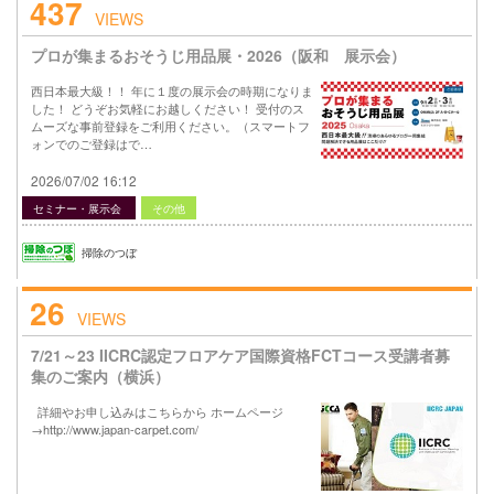
437
VIEWS
プロが集まるおそうじ用品展・2026（阪和 展示会）
西日本最大級！！ 年に１度の展示会の時期になりま
した！ どうぞお気軽にお越しください！ 受付のス
ムーズな事前登録をご利用ください。（スマートフ
ォンでのご登録はで…
2026/07/02 16:12
セミナー・展示会
その他
掃除のつぼ
26
VIEWS
7/21～23 IICRC認定フロアケア国際資格FCTコース受講者募
集のご案内（横浜）
詳細やお申し込みはこちらから ホームページ
→http://www.japan-carpet.com/