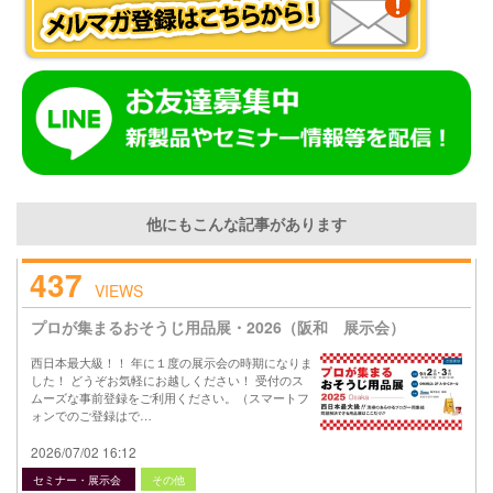
他にもこんな記事があります
437
VIEWS
プロが集まるおそうじ用品展・2026（阪和 展示会）
西日本最大級！！ 年に１度の展示会の時期になりま
した！ どうぞお気軽にお越しください！ 受付のス
ムーズな事前登録をご利用ください。（スマートフ
ォンでのご登録はで…
2026/07/02 16:12
セミナー・展示会
その他