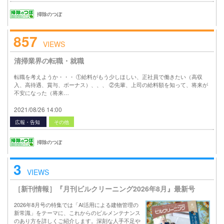
掃除のつぼ
857
VIEWS
清掃業界の転職・就職
転職を考えようか・・・ ①給料がもう少しほしい、正社員で働きたい（高収
入、高待遇、賞与、ボーナス）、、、 ②先輩、上司の給料額を知って、将来が
不安になった（将来…
2021/08/26 14:00
広報・告知
その他
掃除のつぼ
3
VIEWS
［新刊情報］『月刊ビルクリーニング2026年8月』最新号
2026年8月号の特集では「AI活用による建物管理の
新常識」をテーマに、これからのビルメンテナンス
のあり方を詳しくご紹介します。深刻な人手不足や