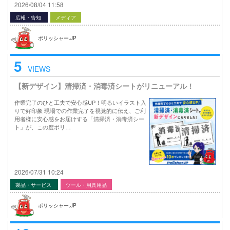
2026/08/04 11:58
広報・告知
メディア
ポリッシャー.JP
5
VIEWS
【新デザイン】清掃済・消毒済シートがリニューアル！
作業完了のひと工夫で安心感UP！明るいイラスト入
りで好印象 現場での作業完了を視覚的に伝え、ご利
用者様に安心感をお届けする「清掃済・消毒済シー
ト」が、この度ポリ…
2026/07/31 10:24
製品・サービス
ツール・用具用品
ポリッシャー.JP