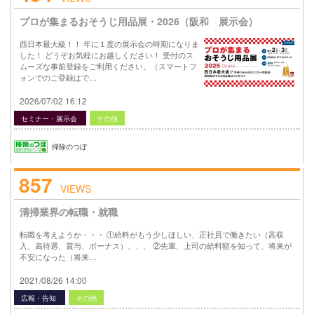
プロが集まるおそうじ用品展・2026（阪和 展示会）
西日本最大級！！ 年に１度の展示会の時期になりま
した！ どうぞお気軽にお越しください！ 受付のス
ムーズな事前登録をご利用ください。（スマートフ
ォンでのご登録はで…
2026/07/02 16:12
セミナー・展示会
その他
掃除のつぼ
857
VIEWS
清掃業界の転職・就職
転職を考えようか・・・ ①給料がもう少しほしい、正社員で働きたい（高収
入、高待遇、賞与、ボーナス）、、、 ②先輩、上司の給料額を知って、将来が
不安になった（将来…
2021/08/26 14:00
広報・告知
その他