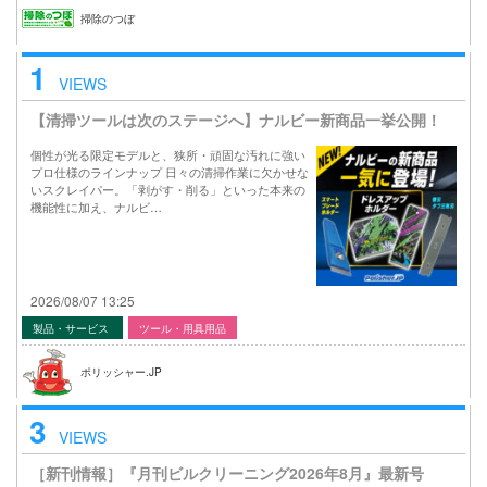
掃除のつぼ
1
VIEWS
【清掃ツールは次のステージへ】ナルビー新商品一挙公開！
個性が光る限定モデルと、狭所・頑固な汚れに強い
プロ仕様のラインナップ 日々の清掃作業に欠かせな
いスクレイパー。「剥がす・削る」といった本来の
機能性に加え、ナルビ…
2026/08/07 13:25
製品・サービス
ツール・用具用品
ポリッシャー.JP
3
VIEWS
［新刊情報］『月刊ビルクリーニング2026年8月』最新号