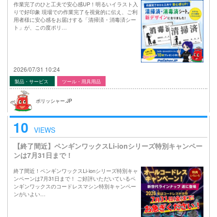
作業完了のひと工夫で安心感UP！明るいイラスト入
りで好印象 現場での作業完了を視覚的に伝え、ご利
用者様に安心感をお届けする「清掃済・消毒済シー
ト」が、この度ポリ…
2026/07/31 10:24
製品・サービス
ツール・用具用品
ポリッシャー.JP
10
VIEWS
【終了間近】ペンギンワックスLi-ionシリーズ特別キャンペー
ンは7月31日まで！
終了間近！ペンギンワックスLi-ionシリーズ特別キャ
ンペーンは7月31日まで！ ご好評いただいているペ
ンギンワックスのコードレスマシン特別キャンペー
ンがいよい…