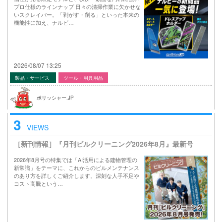
プロ仕様のラインナップ 日々の清掃作業に欠かせな
いスクレイパー。「剥がす・削る」といった本来の
機能性に加え、ナルビ…
2026/08/07 13:25
製品・サービス
ツール・用具用品
ポリッシャー.JP
3
VIEWS
［新刊情報］『月刊ビルクリーニング2026年8月』最新号
2026年8月号の特集では「AI活用による建物管理の
新常識」をテーマに、これからのビルメンテナンス
のあり方を詳しくご紹介します。深刻な人手不足や
コスト高騰という…