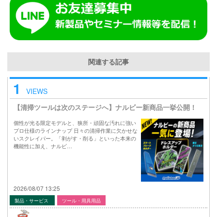
関連する記事
1
VIEWS
【清掃ツールは次のステージへ】ナルビー新商品一挙公開！
個性が光る限定モデルと、狭所・頑固な汚れに強い
プロ仕様のラインナップ 日々の清掃作業に欠かせな
いスクレイパー。「剥がす・削る」といった本来の
機能性に加え、ナルビ…
2026/08/07 13:25
製品・サービス
ツール・用具用品