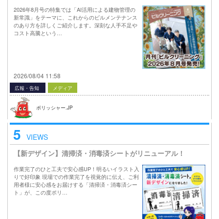
2026年8月号の特集では「AI活用による建物管理の
新常識」をテーマに、これからのビルメンテナンス
のあり方を詳しくご紹介します。深刻な人手不足や
コスト高騰という…
2026/08/04 11:58
広報・告知
メディア
ポリッシャー.JP
5
VIEWS
【新デザイン】清掃済・消毒済シートがリニューアル！
作業完了のひと工夫で安心感UP！明るいイラスト入
りで好印象 現場での作業完了を視覚的に伝え、ご利
用者様に安心感をお届けする「清掃済・消毒済シー
ト」が、この度ポリ…