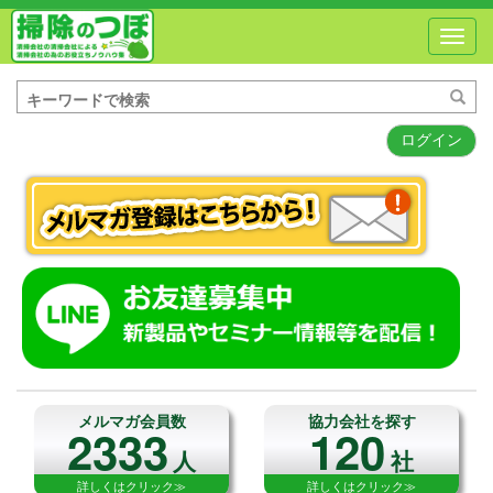
Toggl
navig
ログイン
メルマガ会員数
協力会社を探す
2333
120
人
社
詳しくはクリック≫
詳しくはクリック≫