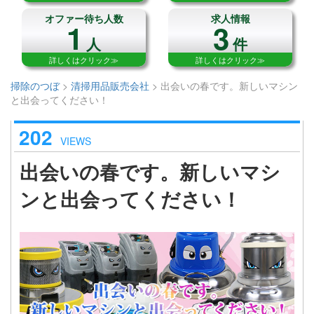
オファー待ち人数
求人情報
1
3
人
件
詳しくはクリック≫
詳しくはクリック≫
掃除のつぼ
>
清掃用品販売会社
>
出会いの春です。新しいマシン
と出会ってください！
202
VIEWS
出会いの春です。新しいマシ
ンと出会ってください！