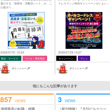
届けする「清掃済・消毒済シート」が、こ
ドレスマシン特別キャンペーンがいよい…
の度ポリ…
2026/07/31 10:24
2026/07/29 14:27
製品・サービス
ツール・用具用品
キャンペーン
マシン
ポリッシャー.JP
ポリッシャー.JP
他にもこんな記事があります
857
3
VIEWS
VIEWS
清掃業界の転職・就職
［新刊情報］『月刊ビルクリー