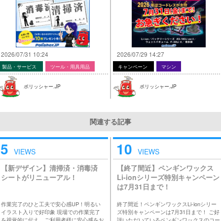
2026/07/31 10:24
2026/07/29 14:27
製品・サービス
ツール・用具用品
キャンペーン
マシン
ポリッシャー.JP
ポリッシャー.JP
関連する記事
5
10
VIEWS
VIEWS
【新デザイン】清掃済・消毒済
【終了間近】ペンギンワックス
シートがリニューアル！
Li-ionシリーズ特別キャンペーン
は7月31日まで！
作業完了のひと工夫で安心感UP！明るい
終了間近！ペンギンワックスLi-ionシリー
イラスト入りで好印象 現場での作業完了
ズ特別キャンペーンは7月31日まで！ ご好
を視覚的に伝え、ご利用者様に安心感をお
評いただいているペンギンワックスのコー