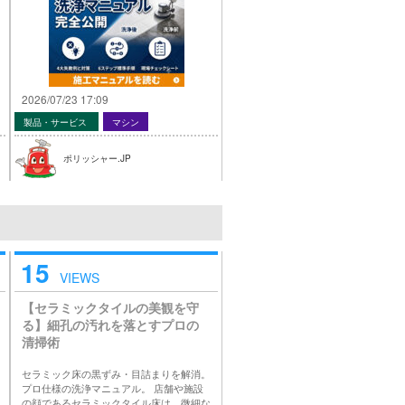
2026/07/23 17:09
製品・サービス
マシン
ポリッシャー.JP
15
VIEWS
【セラミックタイルの美観を守
る】細孔の汚れを落とすプロの
清掃術
セラミック床の黒ずみ・目詰まりを解消。
プロ仕様の洗浄マニュアル。 店舗や施設
の顔であるセラミックタイル床は、微細な