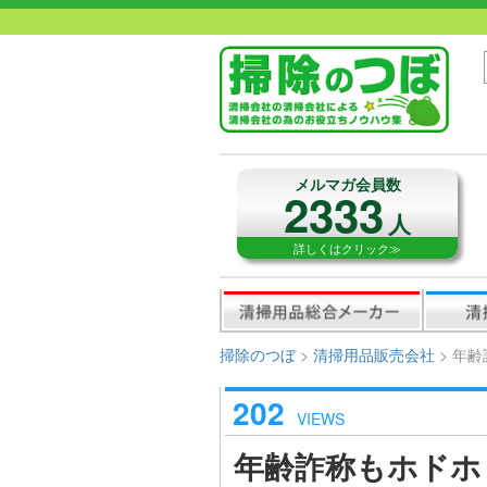
メルマガ会員数
2333
人
詳しくはクリック≫
掃除のつぼ
>
清掃用品販売会社
>
年齢
202
VIEWS
年齢詐称もホドホ