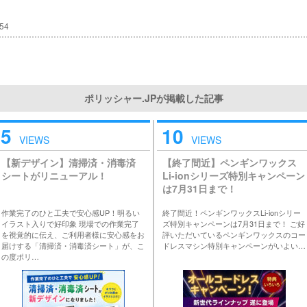
:54
ポリッシャー.JPが掲載した記事
5
10
VIEWS
VIEWS
【新デザイン】清掃済・消毒済
【終了間近】ペンギンワックス
シートがリニューアル！
Li-ionシリーズ特別キャンペーン
は7月31日まで！
作業完了のひと工夫で安心感UP！明るい
終了間近！ペンギンワックスLi-ionシリー
イラスト入りで好印象 現場での作業完了
ズ特別キャンペーンは7月31日まで！ ご好
を視覚的に伝え、ご利用者様に安心感をお
評いただいているペンギンワックスのコー
届けする「清掃済・消毒済シート」が、こ
ドレスマシン特別キャンペーンがいよい…
の度ポリ…