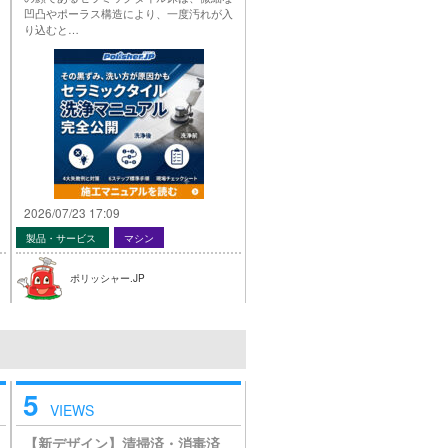
凹凸やポーラス構造により、一度汚れが入
り込むと…
2026/07/23 17:09
製品・サービス
マシン
ポリッシャー.JP
5
VIEWS
【新デザイン】清掃済・消毒済