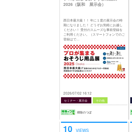
2026（阪和 展示会）
西日本最大級！！ 年に１度の展示会の時
期になりました！ どうぞお気軽にお越し
ください！ 受付のスムーズな事前登録を
ご利用ください。（スマートフォンでのご
登録はで…
2026/07/02 16:12
セミナー・展示会
その他
掃除のつぼ
10
VIEWS