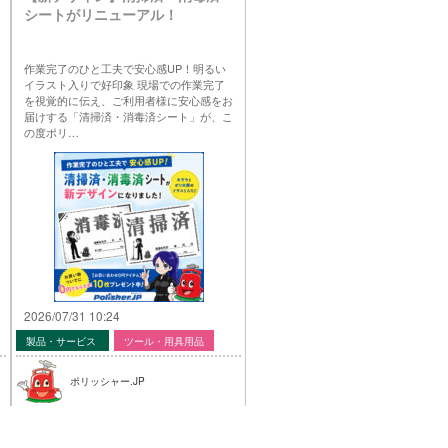
シートがリニューアル！
作業完了のひと工夫で安心感UP！明るい
イラスト入りで好印象 現場での作業完了
を視覚的に伝え、ご利用者様に安心感をお
届けする「清掃済・消毒済シート」が、こ
の度ポリ…
2026/07/31 10:24
製品・サービス
ツール・用具用品
ポリッシャー.JP