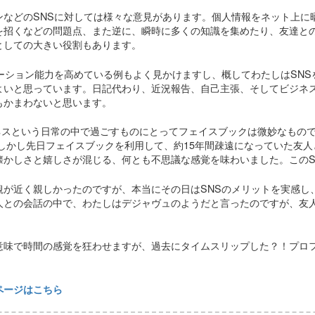
ンなどのSNSに対しては様々な意見があります。個人情報をネット上に
を招くなどの問題点、また逆に、瞬時に多くの知識を集めたり、友達と
としての大きい役割もあります。
ーション能力を高めている例もよく見かけますし、概してわたしはSN
よいと思っています。日記代わり、近況報告、自己主張、そしてビジネ
もかまわないと思います。
ネスという日常の中で過ごすものにとってフェイスブックは微妙なもの
;) しかし先日フェイスブックを利用して、約15年間疎遠になっていた友
懐かしさと嬉しさが混じる、何とも不思議な感覚を味わいました。このS
観が近く親しかったのですが、本当にその日はSNSのメリットを実感し
人との会話の中で、わたしはデジャヴュのようだと言ったのですが、友
意味で時間の感覚を狂わせますが、過去にタイムスリップした？！プロ
式ページはこちら