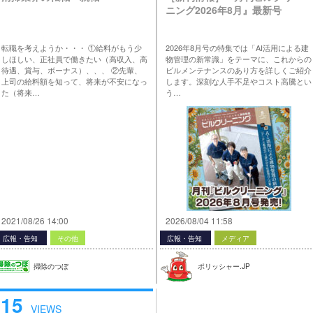
ニング2026年8月』最新号
転職を考えようか・・・ ①給料がもう少
2026年8月号の特集では「AI活用による建
しほしい、正社員で働きたい（高収入、高
物管理の新常識」をテーマに、これからの
待遇、賞与、ボーナス）、、、 ②先輩、
ビルメンテナンスのあり方を詳しくご紹介
上司の給料額を知って、将来が不安になっ
します。深刻な人手不足やコスト高騰とい
た（将来…
う…
2021/08/26 14:00
2026/08/04 11:58
広報・告知
その他
広報・告知
メディア
掃除のつぼ
ポリッシャー.JP
15
VIEWS