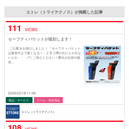
エトレ（トライテクノス）が掲載した記事
111
VIEWS
セーフティバケットが復刻します！
ご心配をお掛けしました！ 「セーフティバケット
は製造中止で無くなる！」と言う噂が出たとか出な
いとか・・・(^^; ご安心ください！弊社が以前の販
売…
2026/02/18 11:06
製品・サービス
ツール・用具用品
エトレ（トライテクノス）
108
VIEWS