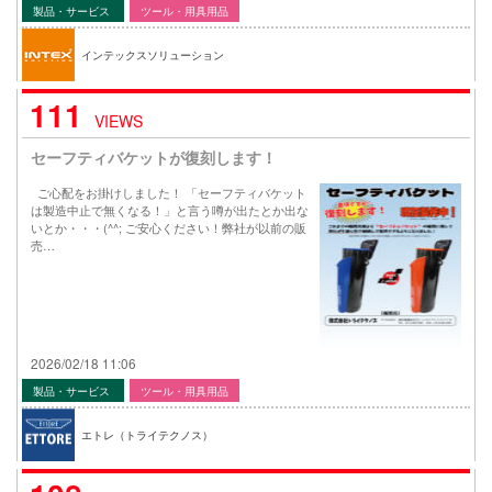
製品・サービス
ツール・用具用品
インテックスソリューション
111
VIEWS
セーフティバケットが復刻します！
ご心配をお掛けしました！ 「セーフティバケット
は製造中止で無くなる！」と言う噂が出たとか出な
いとか・・・(^^; ご安心ください！弊社が以前の販
売…
2026/02/18 11:06
製品・サービス
ツール・用具用品
エトレ（トライテクノス）