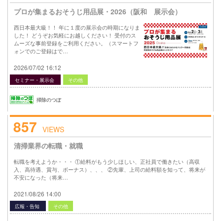
プロが集まるおそうじ用品展・2026（阪和 展示会）
西日本最大級！！ 年に１度の展示会の時期になりま
した！ どうぞお気軽にお越しください！ 受付のス
ムーズな事前登録をご利用ください。（スマートフ
ォンでのご登録はで…
2026/07/02 16:12
セミナー・展示会
その他
掃除のつぼ
857
VIEWS
清掃業界の転職・就職
転職を考えようか・・・ ①給料がもう少しほしい、正社員で働きたい（高収
入、高待遇、賞与、ボーナス）、、、 ②先輩、上司の給料額を知って、将来が
不安になった（将来…
2021/08/26 14:00
広報・告知
その他