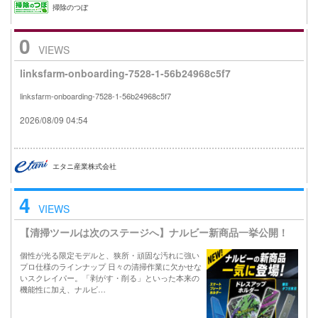
掃除のつぼ
0
VIEWS
linksfarm-onboarding-7528-1-56b24968c5f7
linksfarm-onboarding-7528-1-56b24968c5f7
2026/08/09 04:54
エタニ産業株式会社
4
VIEWS
【清掃ツールは次のステージへ】ナルビー新商品一挙公開！
個性が光る限定モデルと、狭所・頑固な汚れに強い
プロ仕様のラインナップ 日々の清掃作業に欠かせな
いスクレイパー。「剥がす・削る」といった本来の
機能性に加え、ナルビ…