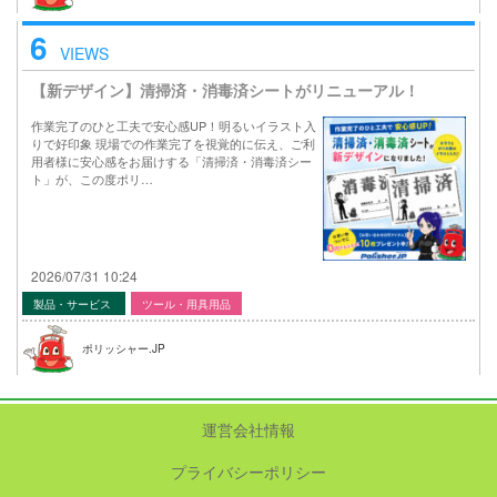
6
VIEWS
【新デザイン】清掃済・消毒済シートがリニューアル！
作業完了のひと工夫で安心感UP！明るいイラスト入
りで好印象 現場での作業完了を視覚的に伝え、ご利
用者様に安心感をお届けする「清掃済・消毒済シー
ト」が、この度ポリ…
2026/07/31 10:24
製品・サービス
ツール・用具用品
ポリッシャー.JP
運営会社情報
プライバシーポリシー