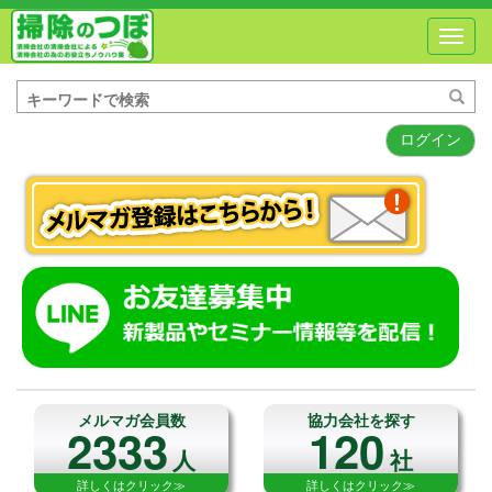
Toggl
navig
ログイン
メルマガ会員数
協力会社を探す
2333
120
人
社
詳しくはクリック≫
詳しくはクリック≫