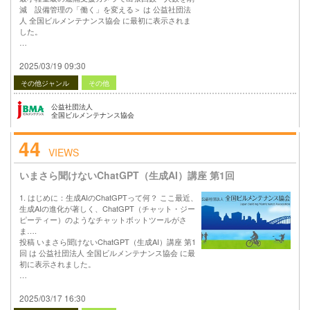
減 設備管理の「働く」を変える＞ は 公益社団法
人 全国ビルメンテナンス協会 に最初に表示されま
した。
…
2025/03/19 09:30
その他ジャンル
その他
公益社団法人
全国ビルメンテナンス協会
44
VIEWS
いまさら聞けないChatGPT（生成AI）講座 第1回
1. はじめに：生成AIのChatGPTって何？ ここ最近、
生成AIの進化が著しく、ChatGPT（チャット・ジー
ピーティー）のようなチャットボットツールがさ
ま….
投稿 いまさら聞けないChatGPT（生成AI）講座 第1
回 は 公益社団法人 全国ビルメンテナンス協会 に最
初に表示されました。
…
2025/03/17 16:30