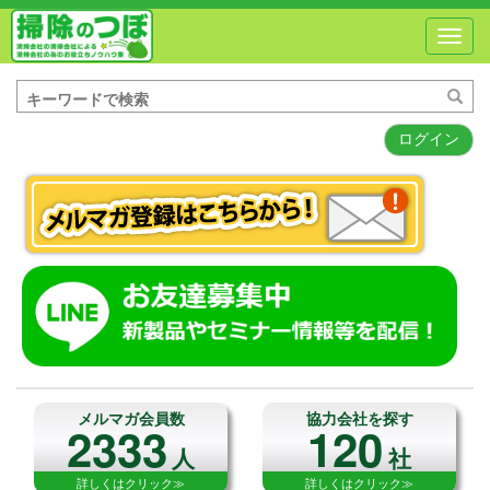
Toggl
navig
ログイン
メルマガ会員数
協力会社を探す
2333
120
人
社
詳しくはクリック≫
詳しくはクリック≫