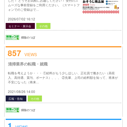
した！ どうぞお気軽にお越しください！ 受付のス
ムーズな事前登録をご利用ください。（スマートフ
ォンでのご登録はで…
2026/07/02 16:12
セミナー・展示会
その他
掃除のつぼ
857
VIEWS
清掃業界の転職・就職
転職を考えようか・・・ ①給料がもう少しほしい、正社員で働きたい（高収
入、高待遇、賞与、ボーナス）、、、 ②先輩、上司の給料額を知って、将来が
不安になった（将来…
2021/08/26 14:00
広報・告知
その他
掃除のつぼ
1
VIEWS