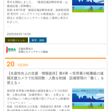
受付を開始しました。 「建築設備診断技術者」は、
建築設備（昇降機を….
投稿 令和7年度「建築設備診断技術者」資格取得講
習 受付中（ロングライフビル推進協会） は 公益社
団法人 全国ビルメンテナンス協会 に最初に表示さ
れました。
…
2025/04/03 16:00
その他ジャンル
教育・資格
公益社団法人
全国ビルメンテナンス協会
20
VIEWS
【生産性向上の支援・情報提供】第4弾 ＜世界最小軽量級の遠
隔支援カメラで出張回数・人数を削減 設備管理の「働く」を
変える＞
第四弾 世界最小軽量級の遠隔支援カメラで出張回
数・人数を削減 設備管理の「働く」を変える わ
ずか29gという軽さの軽量小型リアルタイム映像DX
ソリューション「….
投稿 【生産性向上の支援・情報提供】第4弾 ＜世界
最小軽量級の遠隔支援カメラで出張回数・人数を削