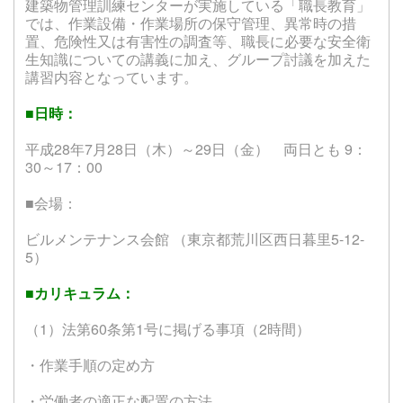
建築物管理訓練センターが実施している「職長教育」
では、作業設備・作業場所の保守管理、異常時の措
置、危険性又は有害性の調査等、職長に必要な安全衛
生知識についての講義に加え、グループ討議を加えた
講習内容となっています。
■日時：
平成28年7月28日（木）～29日（金） 両日とも 9：
30～17：00
■会場：
ビルメンテナンス会館 （東京都荒川区西日暮里5-12-
5）
■カリキュラム：
（1）法第60条第1号に掲げる事項（2時間）
・作業手順の定め方
・労働者の適正な配置の方法