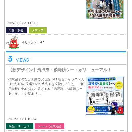
2026/08/04 11:58
広報・告知
メディア
ポリッシャー.JP
5
VIEWS
【新デザイン】清掃済・消毒済シートがリニューアル！
作業完了のひと工夫で安心感UP！明るいイラスト入
りで好印象 現場での作業完了を視覚的に伝え、ご利
用者様に安心感をお届けする「清掃済・消毒済シー
ト」が、この度ポリ…
2026/07/31 10:24
製品・サービス
ツール・用具用品