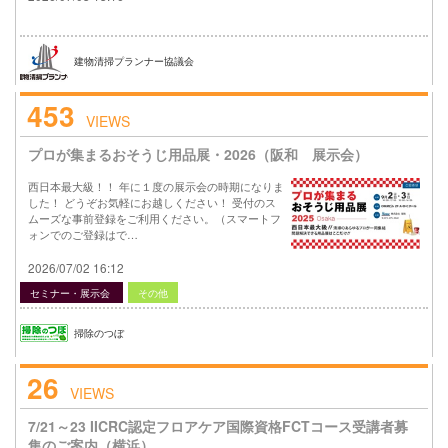
建物清掃プランナー協議会
453
VIEWS
プロが集まるおそうじ用品展・2026（阪和 展示会）
西日本最大級！！ 年に１度の展示会の時期になりま
した！ どうぞお気軽にお越しください！ 受付のス
ムーズな事前登録をご利用ください。（スマートフ
ォンでのご登録はで…
2026/07/02 16:12
セミナー・展示会
その他
掃除のつぼ
26
VIEWS
7/21～23 IICRC認定フロアケア国際資格FCTコース受講者募
集のご案内（横浜）