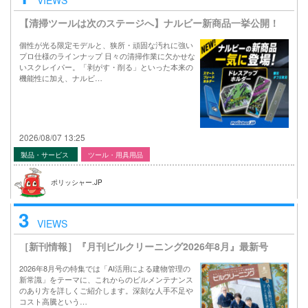
【清掃ツールは次のステージへ】ナルビー新商品一挙公開！
個性が光る限定モデルと、狭所・頑固な汚れに強い
プロ仕様のラインナップ 日々の清掃作業に欠かせな
いスクレイパー。「剥がす・削る」といった本来の
機能性に加え、ナルビ…
2026/08/07 13:25
製品・サービス
ツール・用具用品
ポリッシャー.JP
3
VIEWS
［新刊情報］『月刊ビルクリーニング2026年8月』最新号
2026年8月号の特集では「AI活用による建物管理の
新常識」をテーマに、これからのビルメンテナンス
のあり方を詳しくご紹介します。深刻な人手不足や
コスト高騰という…