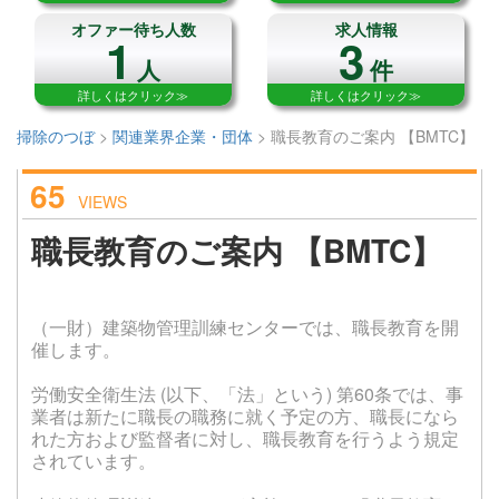
オファー待ち人数
求人情報
1
3
人
件
詳しくはクリック≫
詳しくはクリック≫
掃除のつぼ
>
関連業界企業・団体
>
職長教育のご案内 【BMTC】
65
VIEWS
職長教育のご案内 【BMTC】
（一財）建築物管理訓練センターでは、職長教育を開
催します。
労働安全衛生法 (以下、「法」という) 第60条では、事
業者は新たに職長の職務に就く予定の方、職長になら
れた方および監督者に対し、職長教育を行うよう規定
されています。