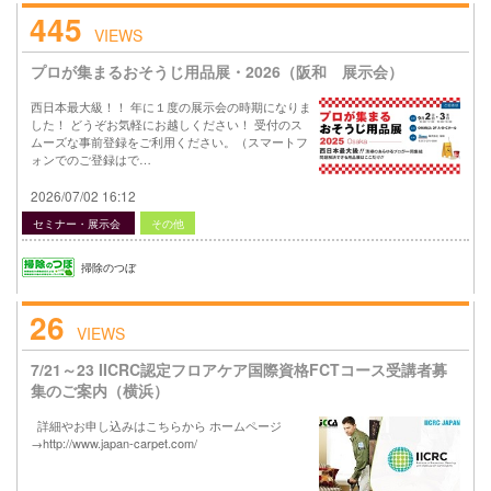
445
VIEWS
プロが集まるおそうじ用品展・2026（阪和 展示会）
西日本最大級！！ 年に１度の展示会の時期になりま
した！ どうぞお気軽にお越しください！ 受付のス
ムーズな事前登録をご利用ください。（スマートフ
ォンでのご登録はで…
2026/07/02 16:12
セミナー・展示会
その他
掃除のつぼ
26
VIEWS
7/21～23 IICRC認定フロアケア国際資格FCTコース受講者募
集のご案内（横浜）
詳細やお申し込みはこちらから ホームページ
→http://www.japan-carpet.com/