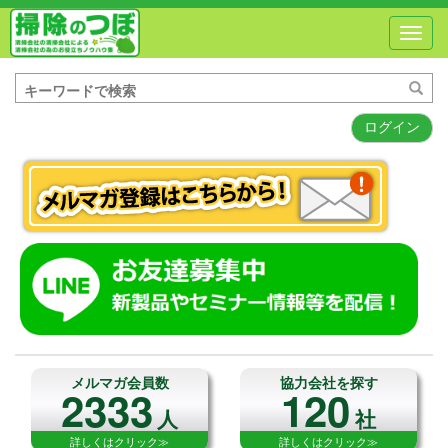
Toggl
navig
ログイン
メルマガ会員数
協力会社を探す
2333
120
人
社
詳しくはクリック≫
詳しくはクリック≫