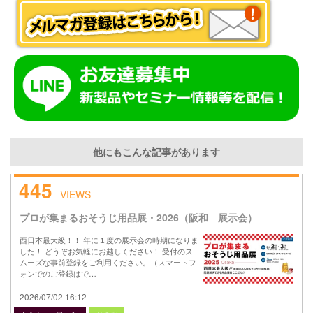
他にもこんな記事があります
445
VIEWS
プロが集まるおそうじ用品展・2026（阪和 展示会）
西日本最大級！！ 年に１度の展示会の時期になりま
した！ どうぞお気軽にお越しください！ 受付のス
ムーズな事前登録をご利用ください。（スマートフ
ォンでのご登録はで…
2026/07/02 16:12