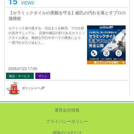
15
VIEWS
【セラミックタイルの美観を守る】細孔の汚れを落とすプロの
清掃術
セラミック床の黒ずみ・目詰まりを解消。プロ仕様
の洗浄マニュアル。 店舗や施設の顔であるセラミッ
クタイル床は、微細な凹凸やポーラス構造により、
一度汚れが入り込むと…
2026/07/23 17:09
製品・サービス
マシン
ポリッシャー.JP
運営会社情報
プライバシーポリシー
掃除のつぼとは