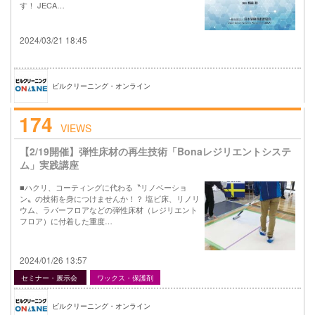
す！ JECA…
2024/03/21 18:45
ビルクリーニング・オンライン
174
VIEWS
【2/19開催】弾性床材の再生技術「Bonaレジリエントシステ
ム」実践講座
■ハクリ、コーティングに代わる〝リノベーショ
ン〟の技術を身につけませんか！？ 塩ビ床、リノリ
ウム、ラバーフロアなどの弾性床材（レジリエント
フロア）に付着した重度…
2024/01/26 13:57
セミナー・展示会
ワックス・保護剤
ビルクリーニング・オンライン