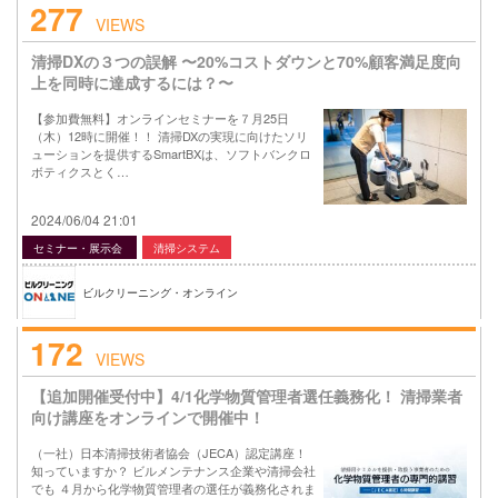
277
VIEWS
清掃DXの３つの誤解 〜20%コストダウンと70%顧客満足度向
上を同時に達成するには？〜
【参加費無料】オンラインセミナーを７月25日
（木）12時に開催！！ 清掃DXの実現に向けたソリ
ューションを提供するSmartBXは、ソフトバンクロ
ボティクスとく…
2024/06/04 21:01
セミナー・展示会
清掃システム
ビルクリーニング・オンライン
172
VIEWS
【追加開催受付中】4/1化学物質管理者選任義務化！ 清掃業者
向け講座をオンラインで開催中！
（一社）日本清掃技術者協会（JECA）認定講座！
知っていますか？ ビルメンテナンス企業や清掃会社
でも ４月から化学物質管理者の選任が義務化されま