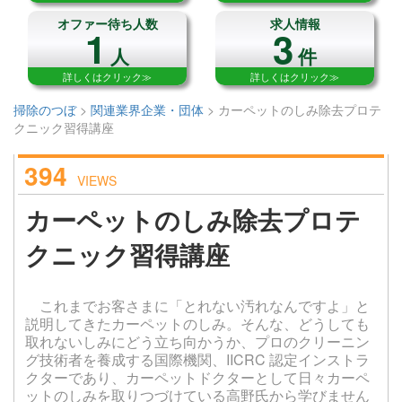
オファー待ち人数
求人情報
1
3
人
件
詳しくはクリック≫
詳しくはクリック≫
掃除のつぼ
>
関連業界企業・団体
>
カーペットのしみ除去プロテ
クニック習得講座
394
VIEWS
カーペットのしみ除去プロテ
クニック習得講座
これまでお客さまに「とれない汚れなんですよ」と
説明してきたカーペットのしみ。そんな、どうしても
取れないしみにどう立ち向かうか、プロのクリーニン
グ技術者を養成する国際機関、IICRC 認定インストラ
クターであり、カーペットドクターとして日々カーペ
ットのしみを取りつづけている高野氏から学びません