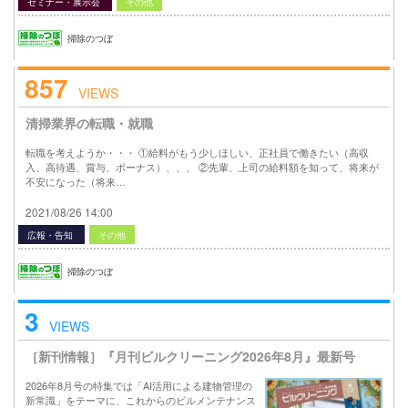
セミナー・展示会
その他
掃除のつぼ
857
VIEWS
清掃業界の転職・就職
転職を考えようか・・・ ①給料がもう少しほしい、正社員で働きたい（高収
入、高待遇、賞与、ボーナス）、、、 ②先輩、上司の給料額を知って、将来が
不安になった（将来…
2021/08/26 14:00
広報・告知
その他
掃除のつぼ
3
VIEWS
［新刊情報］『月刊ビルクリーニング2026年8月』最新号
2026年8月号の特集では「AI活用による建物管理の
新常識」をテーマに、これからのビルメンテナンス