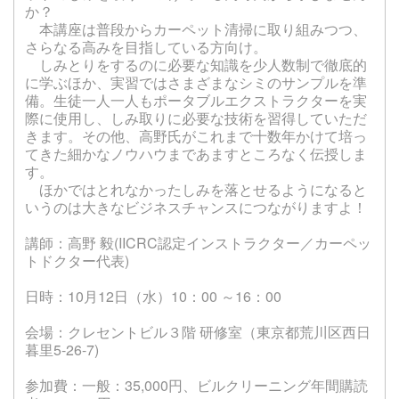
か？
本講座は普段からカーペット清掃に取り組みつつ、
さらなる高みを目指している方向け。
しみとりをするのに必要な知識を少人数制で徹底的
に学ぶほか、実習ではさまざまなシミのサンプルを準
備。生徒一人一人もポータブルエクストラクターを実
際に使用し、しみ取りに必要な技術を習得していただ
きます。その他、高野氏がこれまで十数年かけて培っ
てきた細かなノウハウまであますところなく伝授しま
す。
ほかではとれなかったしみを落とせるようになると
いうのは大きなビジネスチャンスにつながりますよ！
講師：高野 毅(IICRC認定インストラクター／カーペッ
トドクター代表)
日時：10月12日（水）10：00 ～16：00
会場：クレセントビル３階 研修室（東京都荒川区西日
暮里5-26-7)
参加費：一般：35,000円、ビルクリーニング年間購読