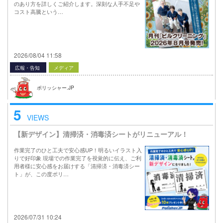
のあり方を詳しくご紹介します。深刻な人手不足や
コスト高騰という…
2026/08/04 11:58
広報・告知
メディア
ポリッシャー.JP
5
VIEWS
【新デザイン】清掃済・消毒済シートがリニューアル！
作業完了のひと工夫で安心感UP！明るいイラスト入
りで好印象 現場での作業完了を視覚的に伝え、ご利
用者様に安心感をお届けする「清掃済・消毒済シー
ト」が、この度ポリ…
2026/07/31 10:24