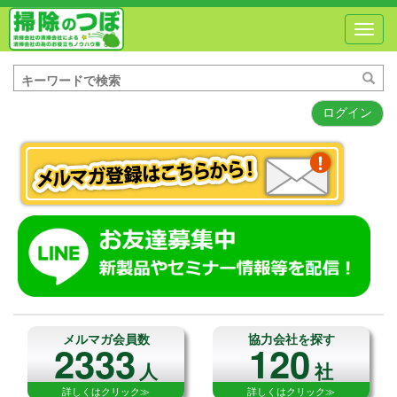
Toggl
navig
ログイン
メルマガ会員数
協力会社を探す
2333
120
人
社
詳しくはクリック≫
詳しくはクリック≫