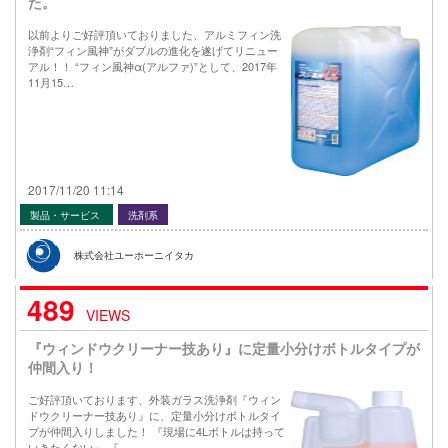
た。
以前よりご好評頂いておりました、アルミフィン洗
浄剤“フィン風神”がダブルの進化を遂げてリニュー
アル！！ “フィン風神α(アルファ)”として、2017年
11月15…
2017/11/20 11:14
製品・サービス
洗剤系
株式会社ユーホーニイタカ
489
VIEWS
『ウィンドウクリーナー技あり』に定量小分けボトルタイプが
仲間入り！
ご好評頂いております、外装ガラス洗浄剤『ウィン
ドウクリーナー技あり』に、定量小分けボトルタイ
プが仲間入りしました！ 『現場に4Lボトルは持って
いきたくない』 『…