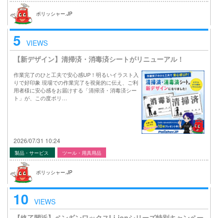
ポリッシャー.JP
5
VIEWS
【新デザイン】清掃済・消毒済シートがリニューアル！
作業完了のひと工夫で安心感UP！明るいイラスト入
りで好印象 現場での作業完了を視覚的に伝え、ご利
用者様に安心感をお届けする「清掃済・消毒済シー
ト」が、この度ポリ…
2026/07/31 10:24
製品・サービス
ツール・用具用品
ポリッシャー.JP
10
VIEWS
【終了間近】ペンギンワックスLi-ionシリーズ特別キャンペー