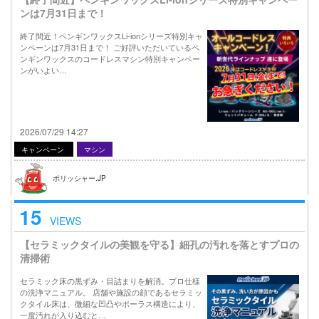
ンは7月31日まで！
終了間近！ペンギンワックスLi-ionシリーズ特別キャ
ンペーンは7月31日まで！ ご好評いただいているペ
ンギンワックスのコードレスマシン特別キャンペー
ンがいよい…
2026/07/29 14:27
キャンペーン
マシン
ポリッシャー.JP
15
VIEWS
【セラミックタイルの美観を守る】細孔の汚れを落とすプロの
清掃術
セラミック床の黒ずみ・目詰まりを解消。プロ仕様
の洗浄マニュアル。 店舗や施設の顔であるセラミッ
クタイル床は、微細な凹凸やポーラス構造により、
一度汚れが入り込むと…