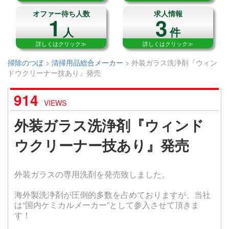
オファー待ち人数
求人情報
1
3
人
件
詳しくはクリック≫
詳しくはクリック≫
掃除のつぼ
>
清掃用品総合メーカー
>
外装ガラス洗浄剤『ウィン
ドウクリーナー技あり』発売
914
VIEWS
外装ガラス洗浄剤『ウィンド
ウクリーナー技あり』発売
外装ガラスの専用洗剤を発売致しました。
海外製洗浄剤が圧倒的多数を占めておりますが、当社
は“国内ケミカルメーカー”として参入させて頂きま
す！