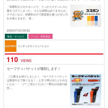
「研磨剤入りのスポンジで、うっかりステンレスに
傷をつけてしまった」 そんな経験はありませんか。
スマポンなら、研磨剤ゼロで硬質面を傷つけずに汚
れを落とせます。 落…
2026/07/23 09:30
製品・サービス
ツール・用具用品
インテックスソリューション
110
VIEWS
セーフティバケットが復刻します！
ご心配をお掛けしました！ 「セーフティバケット
は製造中止で無くなる！」と言う噂が出たとか出な
いとか・・・(^^; ご安心ください！弊社が以前の販
売…