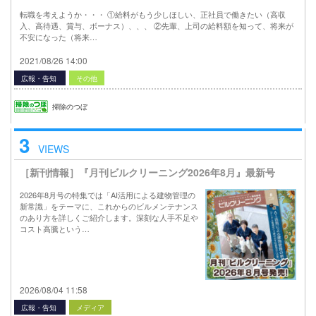
転職を考えようか・・・ ①給料がもう少しほしい、正社員で働きたい（高収
入、高待遇、賞与、ボーナス）、、、 ②先輩、上司の給料額を知って、将来が
不安になった（将来…
2021/08/26 14:00
広報・告知
その他
掃除のつぼ
3
VIEWS
［新刊情報］『月刊ビルクリーニング2026年8月』最新号
2026年8月号の特集では「AI活用による建物管理の
新常識」をテーマに、これからのビルメンテナンス
のあり方を詳しくご紹介します。深刻な人手不足や
コスト高騰という…
2026/08/04 11:58
広報・告知
メディア