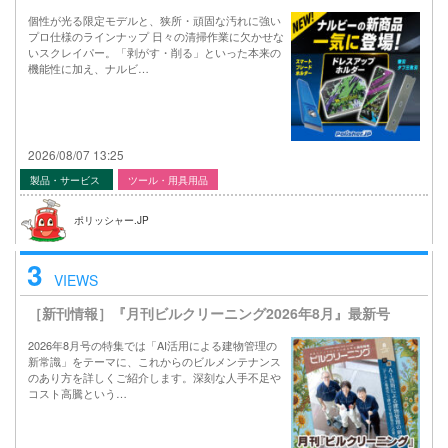
個性が光る限定モデルと、狭所・頑固な汚れに強い
プロ仕様のラインナップ 日々の清掃作業に欠かせな
いスクレイパー。「剥がす・削る」といった本来の
機能性に加え、ナルビ…
2026/08/07 13:25
製品・サービス
ツール・用具用品
ポリッシャー.JP
3
VIEWS
［新刊情報］『月刊ビルクリーニング2026年8月』最新号
2026年8月号の特集では「AI活用による建物管理の
新常識」をテーマに、これからのビルメンテナンス
のあり方を詳しくご紹介します。深刻な人手不足や
コスト高騰という…