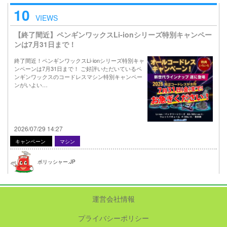
10
VIEWS
【終了間近】ペンギンワックスLi-ionシリーズ特別キャンペー
ンは7月31日まで！
終了間近！ペンギンワックスLi-ionシリーズ特別キャ
ンペーンは7月31日まで！ ご好評いただいているペ
ンギンワックスのコードレスマシン特別キャンペー
ンがいよい…
2026/07/29 14:27
キャンペーン
マシン
ポリッシャー.JP
運営会社情報
プライバシーポリシー