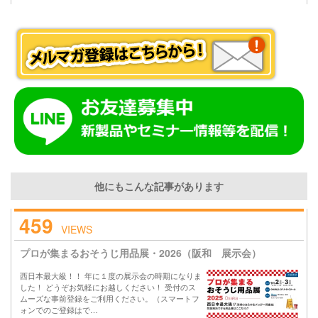
他にもこんな記事があります
459
VIEWS
プロが集まるおそうじ用品展・2026（阪和 展示会）
西日本最大級！！ 年に１度の展示会の時期になりま
した！ どうぞお気軽にお越しください！ 受付のス
ムーズな事前登録をご利用ください。（スマートフ
ォンでのご登録はで…