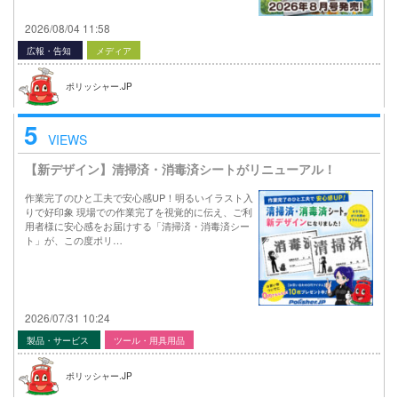
2026/08/04 11:58
広報・告知
メディア
ポリッシャー.JP
5
VIEWS
【新デザイン】清掃済・消毒済シートがリニューアル！
作業完了のひと工夫で安心感UP！明るいイラスト入
りで好印象 現場での作業完了を視覚的に伝え、ご利
用者様に安心感をお届けする「清掃済・消毒済シー
ト」が、この度ポリ…
2026/07/31 10:24
製品・サービス
ツール・用具用品
ポリッシャー.JP