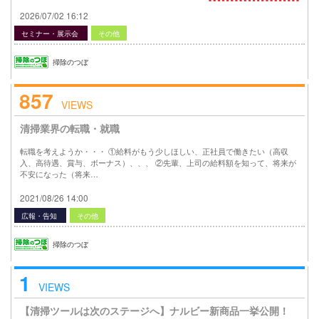
2026/07/02 16:12
セミナー・展示会
その他
掃除のつぼ
857
VIEWS
清掃業界の転職・就職
転職を考えようか・・・ ①給料がもう少しほしい、正社員で働きたい（高収
入、高待遇、賞与、ボーナス）、、、 ②先輩、上司の給料額を知って、将来が
不安になった（将来…
2021/08/26 14:00
広報・告知
その他
掃除のつぼ
1
VIEWS
【清掃ツールは次のステージへ】ナルビー新商品一挙公開！