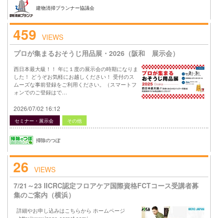
建物清掃プランナー協議会
459
VIEWS
プロが集まるおそうじ用品展・2026（阪和 展示会）
西日本最大級！！ 年に１度の展示会の時期になりま
した！ どうぞお気軽にお越しください！ 受付のス
ムーズな事前登録をご利用ください。（スマートフ
ォンでのご登録はで…
2026/07/02 16:12
セミナー・展示会
その他
掃除のつぼ
26
VIEWS
7/21～23 IICRC認定フロアケア国際資格FCTコース受講者募
集のご案内（横浜）
詳細やお申し込みはこちらから ホームページ