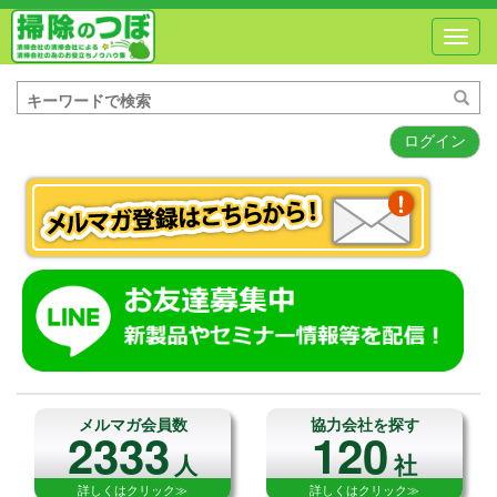
Toggl
navig
ログイン
メルマガ会員数
協力会社を探す
2333
120
人
社
詳しくはクリック≫
詳しくはクリック≫