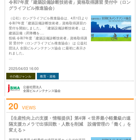
令和7年度「建築設備診断技術者」資格取得講習 受付中（ロン
グライフビル推進協会）
（公社）ロングライフビル推進協会は、4月1日より
令和7年度「建築設備診断技術者」資格取得講習の
受付を開始しました。 「建築設備診断技術者」は、
建築設備（昇降機を….
投稿 令和7年度「建築設備診断技術者」資格取得講
習 受付中（ロングライフビル推進協会） は 公益社
団法人 全国ビルメンテナンス協会 に最初に表示さ
れました。
…
2025/04/03 16:00
その他ジャンル
教育・資格
公益社団法人
全国ビルメンテナンス協会
20
VIEWS
【生産性向上の支援・情報提供】第4弾 ＜世界最小軽量級の遠
隔支援カメラで出張回数・人数を削減 設備管理の「働く」を
変える＞
第四弾 世界最小軽量級の遠隔支援カメラで出張回