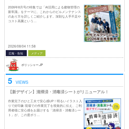
2026年8月号の特集では「AI活用による建物管理の
新常識」をテーマに、これからのビルメンテナンス
のあり方を詳しくご紹介します。深刻な人手不足や
コスト高騰という…
2026/08/04 11:58
広報・告知
メディア
ポリッシャー.JP
5
VIEWS
【新デザイン】清掃済・消毒済シートがリニューアル！
作業完了のひと工夫で安心感UP！明るいイラスト入
りで好印象 現場での作業完了を視覚的に伝え、ご利
用者様に安心感をお届けする「清掃済・消毒済シー
ト」が、この度ポリ…