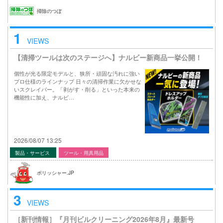
掃除のつぼ
1
VIEWS
【清掃ツールは次のステージへ】ナルビー新商品一挙公開！
個性が光る限定モデルと、狭所・頑固な汚れに強い
プロ仕様のラインナップ 日々の清掃作業に欠かせな
いスクレイパー。「剥がす・削る」といった本来の
機能性に加え、ナルビ…
2026/08/07 13:25
製品・サービス
ツール・用具用品
ポリッシャー.JP
3
VIEWS
［新刊情報］『月刊ビルクリーニング2026年8月』最新号