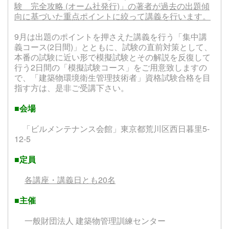
験 完全攻略 (オーム社発行)」の著者が過去の出題傾
向に基づいた重点ポイントに絞って講義を行います。
9月は出題のポイントを押さえた講義を行う「集中講
義コース(2日間)」とともに、試験の直前対策として、
本番の試験に近い形で模擬試験とその解説を反復して
行う2日間の「模擬試験コース」をご用意致しますの
で、「建築物環境衛生管理技術者」資格試験合格を目
指す方は、是非ご受講下さい。
■会場
「ビルメンテナンス会館」東京都荒川区西日暮里5-
12-5
■定員
各講座・講義日とも20名
■主催
一般財団法人 建築物管理訓練センター