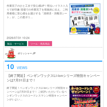
作業完了のひと工夫で安心感UP！明るいイラスト入
りで好印象 現場での作業完了を視覚的に伝え、ご利
用者様に安心感をお届けする「清掃済・消毒済シー
ト」が、この度ポリ…
2026/07/31 10:24
製品・サービス
ツール・用具用品
ポリッシャー.JP
10
VIEWS
【終了間近】ペンギンワックスLi-ionシリーズ特別キャンペー
ンは7月31日まで！
終了間近！ペンギンワックスLi-ionシリーズ特別キャ
ンペーンは7月31日まで！ ご好評いただいているペ
ンギンワックスのコードレスマシン特別キャンペー
ンがいよい…