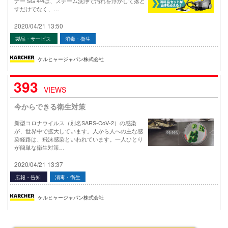
ナー SG 4/4は、スチーム洗浄で汚れを浮かして落と
すだけでなく、…
2020/04/21 13:50
製品・サービス
消毒・衛生
ケルヒャージャパン株式会社
393
VIEWS
今からできる衛生対策
新型コロナウイルス（別名SARS-CoV-2）の感染
が、世界中で拡大しています。人から人への主な感
染経路は、飛沫感染といわれています。一人ひとり
が簡単な衛生対策…
2020/04/21 13:37
広報・告知
消毒・衛生
ケルヒャージャパン株式会社