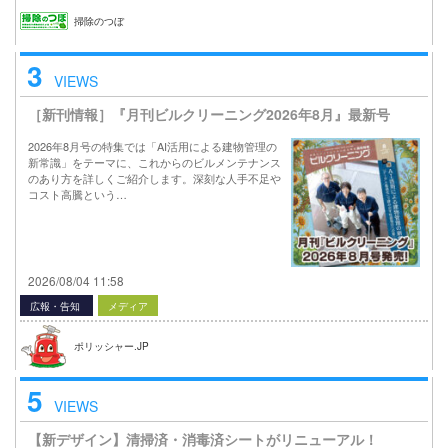
掃除のつぼ
3
VIEWS
［新刊情報］『月刊ビルクリーニング2026年8月』最新号
2026年8月号の特集では「AI活用による建物管理の
新常識」をテーマに、これからのビルメンテナンス
のあり方を詳しくご紹介します。深刻な人手不足や
コスト高騰という…
2026/08/04 11:58
広報・告知
メディア
ポリッシャー.JP
5
VIEWS
【新デザイン】清掃済・消毒済シートがリニューアル！