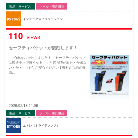
製品・サービス
ツール・用具用品
インテックスソリューション
110
VIEWS
セーフティバケットが復刻します！
ご心配をお掛けしました！ 「セーフティバケット
は製造中止で無くなる！」と言う噂が出たとか出な
いとか・・・(^^; ご安心ください！弊社が以前の販
売…
2026/02/18 11:06
製品・サービス
ツール・用具用品
エトレ（トライテクノス）