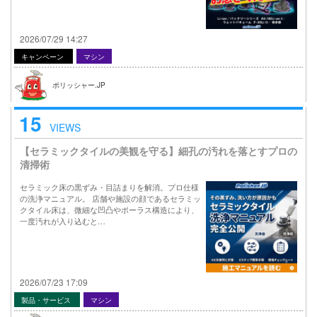
2026/07/29 14:27
キャンペーン
マシン
ポリッシャー.JP
15
VIEWS
【セラミックタイルの美観を守る】細孔の汚れを落とすプロの
清掃術
セラミック床の黒ずみ・目詰まりを解消。プロ仕様
の洗浄マニュアル。 店舗や施設の顔であるセラミッ
クタイル床は、微細な凹凸やポーラス構造により、
一度汚れが入り込むと…
2026/07/23 17:09
製品・サービス
マシン