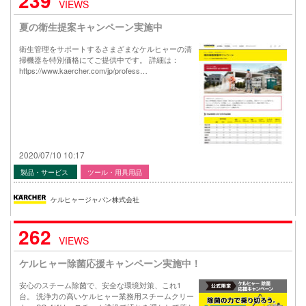
239
VIEWS
夏の衛生提案キャンペーン実施中
衛生管理をサポートするさまざまなケルヒャーの清
掃機器を特別価格にてご提供中です。 詳細は：
https://www.kaercher.com/jp/profess…
2020/07/10 10:17
製品・サービス
ツール・用具用品
ケルヒャージャパン株式会社
262
VIEWS
ケルヒャー除菌応援キャンペーン実施中！
安心のスチーム除菌で、安全な環境対策、これ1
台。 洗浄力の高いケルヒャー業務用スチームクリー