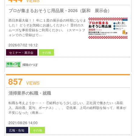
VIEWS
プロが集まるおそうじ用品展・2026（阪和 展示会）
西日本最大級！！ 年に１度の展示会の時期になりま
した！ どうぞお気軽にお越しください！ 受付のス
ムーズな事前登録をご利用ください。（スマートフ
ォンでのご登録はで…
2026/07/02 16:12
セミナー・展示会
その他
掃除のつぼ
857
VIEWS
清掃業界の転職・就職
転職を考えようか・・・ ①給料がもう少しほしい、正社員で働きたい（高収
入、高待遇、賞与、ボーナス）、、、 ②先輩、上司の給料額を知って、将来が
不安になった（将来…
2021/08/26 14:00
広報・告知
その他