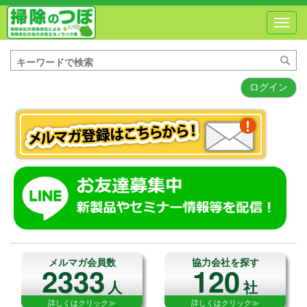
Toggl
navig
ログイン
メルマガ会員数
協力会社を探す
2333
120
人
社
詳しくはクリック≫
詳しくはクリック≫