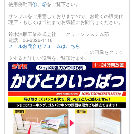
使用例動画
①
、
②
をご覧下さい。
サンプルをご用意しておりますので、お近くの販売代
理店・もしくは当社までお気軽にお問合せください。
鈴木油脂工業株式会社 クリーンシステム部
電話 06-6326-1118
メールお問合せフォームはこちら
この画像をクリッ
クすると詳しい説明をご覧頂けます。