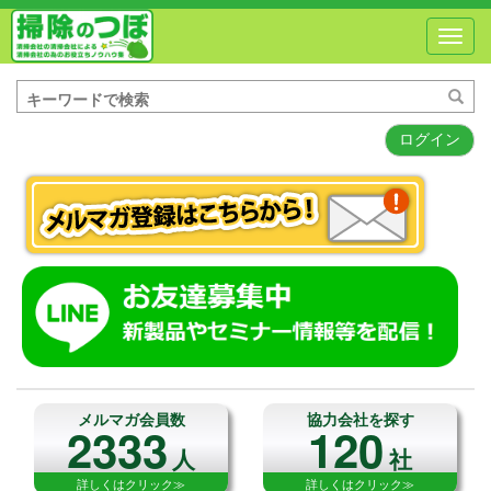
Toggl
navig
ログイン
メルマガ会員数
協力会社を探す
2333
120
人
社
詳しくはクリック≫
詳しくはクリック≫