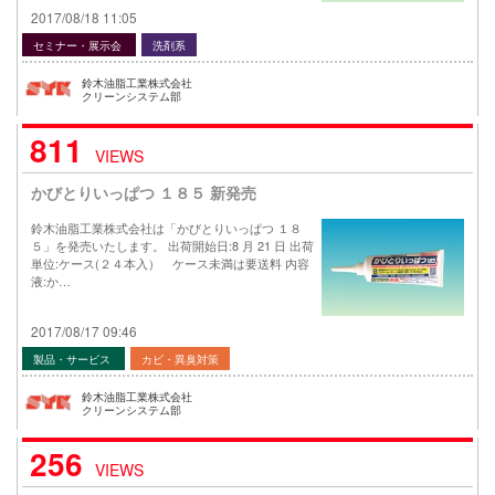
2017/08/18 11:05
セミナー・展示会
洗剤系
鈴木油脂工業株式会社
クリーンシステム部
811
VIEWS
かびとりいっぱつ １８５ 新発売
鈴木油脂工業株式会社は「かびとりいっぱつ １８
５」を発売いたします。 出荷開始日:8 月 21 日 出荷
単位:ケース(２４本入） ケース未満は要送料 内容
液:か…
2017/08/17 09:46
製品・サービス
カビ・異臭対策
鈴木油脂工業株式会社
クリーンシステム部
256
VIEWS