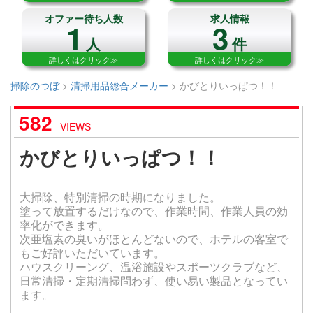
オファー待ち人数
求人情報
1
3
人
件
詳しくはクリック≫
詳しくはクリック≫
掃除のつぼ
>
清掃用品総合メーカー
>
かびとりいっぱつ！！
582
VIEWS
かびとりいっぱつ！！
大掃除、特別清掃の時期になりました。
塗って放置するだけなので、作業時間、作業人員の効
率化ができます。
次亜塩素の臭いがほとんどないので、ホテルの客室で
もご好評いただいています。
ハウスクリーング、温浴施設やスポーツクラブなど、
日常清掃・定期清掃問わず、使い易い製品となってい
ます。