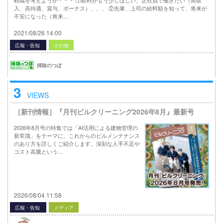
転職を考えようか・・・ ①給料がもう少しほしい、正社員で働きたい（高収
入、高待遇、賞与、ボーナス）、、、 ②先輩、上司の給料額を知って、将来が
不安になった（将来…
2021/08/26 14:00
広報・告知
その他
掃除のつぼ
3
VIEWS
［新刊情報］『月刊ビルクリーニング2026年8月』最新号
2026年8月号の特集では「AI活用による建物管理の
新常識」をテーマに、これからのビルメンテナンス
のあり方を詳しくご紹介します。深刻な人手不足や
コスト高騰という…
2026/08/04 11:58
広報・告知
メディア