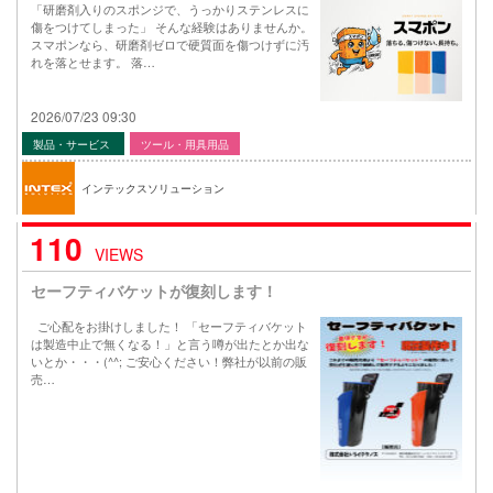
「研磨剤入りのスポンジで、うっかりステンレスに
傷をつけてしまった」 そんな経験はありませんか。
スマポンなら、研磨剤ゼロで硬質面を傷つけずに汚
れを落とせます。 落…
2026/07/23 09:30
製品・サービス
ツール・用具用品
インテックスソリューション
110
VIEWS
セーフティバケットが復刻します！
ご心配をお掛けしました！ 「セーフティバケット
は製造中止で無くなる！」と言う噂が出たとか出な
いとか・・・(^^; ご安心ください！弊社が以前の販
売…