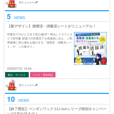
ポリッシャー.JP
5
VIEWS
【新デザイン】清掃済・消毒済シートがリニューアル！
作業完了のひと工夫で安心感UP！明るいイラスト入
りで好印象 現場での作業完了を視覚的に伝え、ご利
用者様に安心感をお届けする「清掃済・消毒済シー
ト」が、この度ポリ…
2026/07/31 10:24
製品・サービス
ツール・用具用品
ポリッシャー.JP
10
VIEWS
【終了間近】ペンギンワックスLi-ionシリーズ特別キャンペー
ンは7月31日まで！