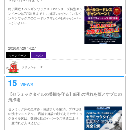
終了間近！ペンギンワックスLi-ionシリーズ特別キャ
ンペーンは7月31日まで！ ご好評いただいているペ
ンギンワックスのコードレスマシン特別キャンペー
ンがいよい…
2026/07/29 14:27
キャンペーン
マシン
ポリッシャー.JP
15
VIEWS
【セラミックタイルの美観を守る】細孔の汚れを落とすプロの
清掃術
セラミック床の黒ずみ・目詰まりを解消。プロ仕様
の洗浄マニュアル。 店舗や施設の顔であるセラミッ
クタイル床は、微細な凹凸やポーラス構造により、
一度汚れが入り込むと…