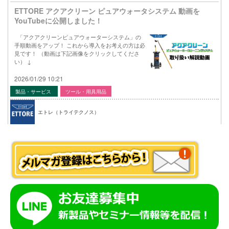
ETTORE アクアクリーン ピュアウォータシステム 動画を
YouTubeに公開しました！
「アクアクリーンピュアウォーターシステム」の
手順動画をアップ！ これから導入をお考えの方は必
見です！ （動画は下記画像をクリックしてくださ
い） ↓
2026/01/29 10:21
製品・サービス
ツール・用具用品
エトレ（トライテクノス）