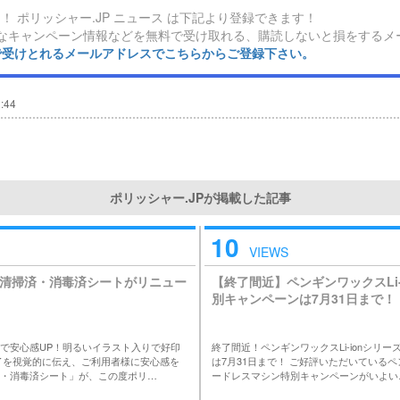
！ ポリッシャー.JP ニュース は下記より登録できます！
なキャンペーン情報などを無料で受け取れる、購読しないと損をするメ
ンで受けとれるメールアドレスでこちらからご登録下さい。
:44
ポリッシャー.JPが掲載した記事
10
VIEWS
清掃済・消毒済シートがリニュー
【終了間近】ペンギンワックスLi-
別キャンペーンは7月31日まで！
で安心感UP！明るいイラスト入りで好印
終了間近！ペンギンワックスLi-ionシリ
了を視覚的に伝え、ご利用者様に安心感を
は7月31日まで！ ご好評いただいている
・消毒済シート」が、この度ポリ…
ードレスマシン特別キャンペーンがいよい