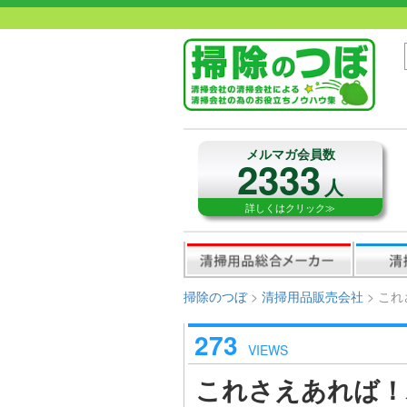
メルマガ会員数
2333
人
詳しくはクリック≫
掃除のつぼ
>
清掃用品販売会社
>
これ
273
VIEWS
これさえあれば！