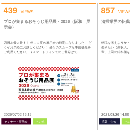
439
857
VIEWS
VIEW
プロが集まるおそうじ用品展・2026（阪和 展
清掃業界の転職
示会）
西日本最大級！！ 年に１度の展示会の時期になりました！ ど
転職を考えようか・
うぞお気軽にお越しください！ 受付のスムーズな事前登録を
働きたい（高収入、
ご利用ください。（スマートフォンでのご登録はで…
輩、上司の給料額を
2026/07/02 16:12
2021/08/26 14:00
セミナー・展示会
その他
広報・告知
そ