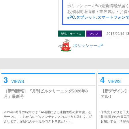
ポリッシャー.JPの最新情報が届く
お掃除関連情報・業界裏話・お得
※PC,タブレット,スマートフォ
2017/09/15 13
製品・サービス
マシン
ポリッシャー.JP
3
4
VIEWS
VIEWS
［新刊情報］『月刊ビルクリーニング2026年8
【新デザイン】
月』最新号
アル！
2026年8月号の特集では「AI活用による建物管理の新常識」を
作業完了のひと工夫
テーマに、これからのビルメンテナンスのあり方を詳しくご紹
象 現場での作業完
介します。深刻な人手不足やコスト高騰という…
お届けする「清掃済