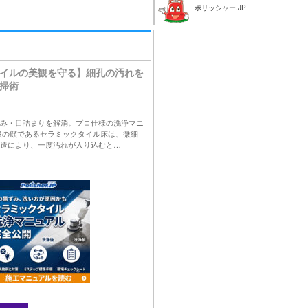
ポリッシャー.JP
イルの美観を守る】細孔の汚れを
掃術
み・目詰まりを解消。プロ仕様の洗浄マニ
設の顔であるセラミックタイル床は、微細
造により、一度汚れが入り込むと…