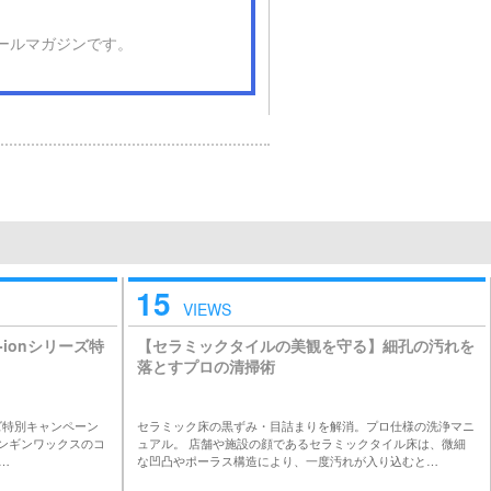
ールマガジンです。
15
VIEWS
ionシリーズ特
【セラミックタイルの美観を守る】細孔の汚れを
落とすプロの清掃術
ーズ特別キャンペーン
セラミック床の黒ずみ・目詰まりを解消。プロ仕様の洗浄マニ
ペンギンワックスのコ
ュアル。 店舗や施設の顔であるセラミックタイル床は、微細
…
な凹凸やポーラス構造により、一度汚れが入り込むと…