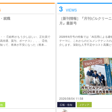
3
S
VIEWS
・就職
［新刊情報］『月刊ビルクリーニン
月』最新号
・・ ①給料がもう少しほしい、正社員で
2026年8月号の特集では「AI活用による
高待遇、賞与、ボーナス）、、、 ②先
テーマに、これからのビルメンテナンスの
知って、将来が不安になった（将来…
介します。深刻な人手不足やコスト高騰と
2026/08/04 11:58
の他
広報・告知
メディア