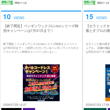
掃除のつぼ
掃除のつぼ
10
15
VIEWS
VIEWS
【終了間近】ペンギンワックスLi-ionシリーズ特
【セラミックタ
別キャンペーンは7月31日まで！
落とすプロの清
終了間近！ペンギンワックスLi-ionシリーズ特別キャンペーン
セラミック床の黒ず
は7月31日まで！ ご好評いただいているペンギンワックスのコ
ュアル。 店舗や施
ードレスマシン特別キャンペーンがいよい…
な凹凸やポーラス構
2026/07/29 14:27
2026/07/23 17:09