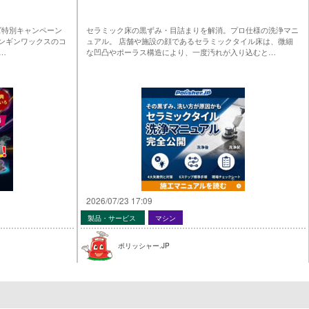
ーズ特別キャンペーン
セラミック床の黒ずみ・目詰まりを解消。プロ仕様の洗浄マニ
ペンギンワックスのコ
ュアル。 店舗や施設の顔であるセラミックタイル床は、微細
…
な凹凸やポーラス構造により、一度汚れが入り込むと…
2026/07/23 17:09
製品・サービス
マシン
ポリッシャー.JP