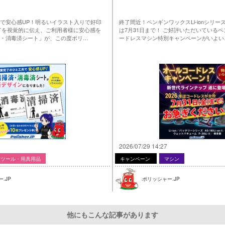
で安心感UP！明るいイラスト入りで好印
終了間近！ペンギンワックスLi-ionシリ
了を視覚的に伝え、ご利用者様に安心感を
は7月31日まで！ ご好評いただいている
・消毒済シート」が、この度ポリ…
ードレスマシン特別キャンペーンがいよい
2026/07/29 14:27
ツール・用具用品
キャンペーン
マシン
.JP
ポリッシャー.JP
他にもこんな記事があります