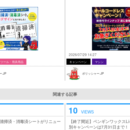
2026/07/29 14:27
ツール・用具用品
キャンペーン
マシン
.JP
ポリッシャー.JP
関連する記事
10
VIEWS
清掃済・消毒済シートがリニュー
【終了間近】ペンギンワックスLi-
別キャンペーンは7月31日まで！