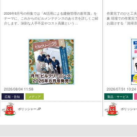
2026年8月号の特集では「AI活用による建物管理の新常識」を
作業完了のひと工夫
テーマに、これからのビルメンテナンスのあり方を詳しくご紹
象 現場での作業完
介します。深刻な人手不足やコスト高騰という…
お届けする「清掃済
2026/08/04 11:58
2026/07/31 10:24
広報・告知
メディア
製品・サービス
ポリッシャー.JP
ポリッシャー