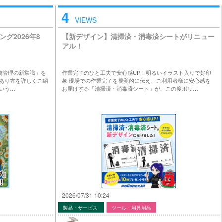
4
VIEWS
グ2026年8
【新デザイン】清掃済・消毒済シートがリニュー
アル！
建物管理の新常識」を
作業完了のひと工夫で安心感UP！明るいイラスト入りで好印
あり方を詳しくご紹
象 現場での作業完了を視覚的に伝え、ご利用者様に安心感を
いう…
お届けする「清掃済・消毒済シート」が、この度ポリ…
2026/07/31 10:24
製品・サービス
ツール・用具用品