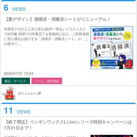
6
VIEWS
【新デザイン】清掃済・消毒済シートがリニューアル！
作業完了のひと工夫で安心感UP！明るいイラスト入り
で好印象 現場での作業完了を視覚的に伝え、ご利用者様
に安心感をお届けする「清掃済・消毒済シート」が、こ
の度ポリ…
2026/07/31 10:24
製品・サービス
ツール・用具用品
ポリッシャー.JP
11
VIEWS
【終了間近】ペンギンワックスLi-ionシリーズ特別キャンペーンは
7月31日まで！