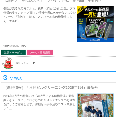
個性が光る限定モデルと、狭所・頑固な汚れに強いプロ
仕様のラインナップ 日々の清掃作業に欠かせないスクレ
イパー。「剥がす・削る」といった本来の機能性に加
え、ナルビ…
2026/08/07 13:25
製品・サービス
ツール・用具用品
ポリッシャー.JP
3
VIEWS
［新刊情報］『月刊ビルクリーニング2026年8月』最新号
2026年8月号の特集では「AI活用による建物管理の新常
識」をテーマに、これからのビルメンテナンスのあり方
を詳しくご紹介します。深刻な人手不足やコスト高騰と
いう…