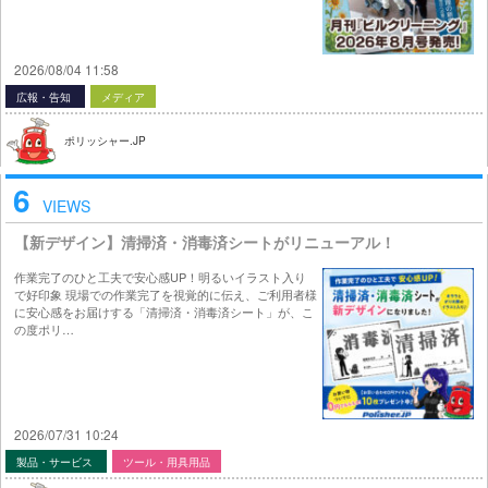
2026/08/04 11:58
広報・告知
メディア
ポリッシャー.JP
6
VIEWS
【新デザイン】清掃済・消毒済シートがリニューアル！
作業完了のひと工夫で安心感UP！明るいイラスト入り
で好印象 現場での作業完了を視覚的に伝え、ご利用者様
に安心感をお届けする「清掃済・消毒済シート」が、こ
の度ポリ…
2026/07/31 10:24
製品・サービス
ツール・用具用品