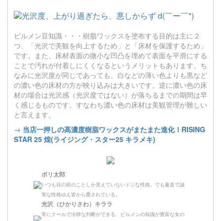
ビルメン豆知識・・・樹脂ワックスを塗布する目的は主に２
つ、「光沢で美観を向上するため」と「床材を保護するため」
です。また、床材表面の微小な凹凸を埋めて表面を平滑にする
ことで汚れが付着しにくくなるというメリットもあります。ち
なみに光沢度が同じであっても、白などの薄い色よりも黒など
の濃い色の床材の方が映り込みは大きいです。逆に濃い色の床
材の場合は光沢感（光沢度ではない）が落ちるまでの期間は早
く感じるものです。すなわち濃い色の床材は美観管理が難しい
と言えます。
→
当店一押しの高濃度樹脂ワックスがまたまた進化！RISING
STAR 25 煌(ライジング・スター25 キラメキ)
ポリ太郎
いつも目の前のことしか見えていないドジな性格。でも素直で誠
実な性格ゆえ皆から愛されている。
光沢（ひかりさわ）キララ
常にクールで冷静な判断ができる、ビルメンの知識が豊富な女の