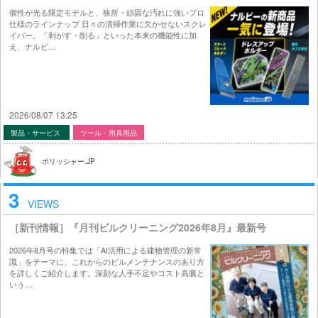
個性が光る限定モデルと、狭所・頑固な汚れに強いプロ
仕様のラインナップ 日々の清掃作業に欠かせないスクレ
イパー。「剥がす・削る」といった本来の機能性に加
え、ナルビ…
2026/08/07 13:25
製品・サービス
ツール・用具用品
ポリッシャー.JP
3
VIEWS
［新刊情報］『月刊ビルクリーニング2026年8月』最新号
2026年8月号の特集では「AI活用による建物管理の新常
識」をテーマに、これからのビルメンテナンスのあり方
を詳しくご紹介します。深刻な人手不足やコスト高騰と
いう…