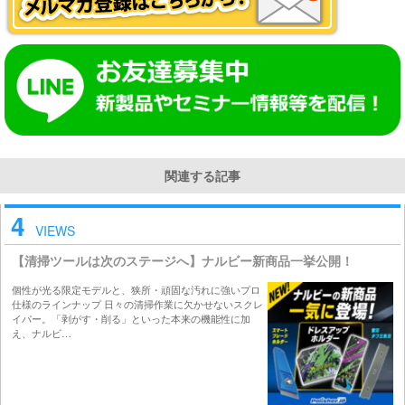
関連する記事
4
VIEWS
【清掃ツールは次のステージへ】ナルビー新商品一挙公開！
個性が光る限定モデルと、狭所・頑固な汚れに強いプロ
仕様のラインナップ 日々の清掃作業に欠かせないスクレ
イパー。「剥がす・削る」といった本来の機能性に加
え、ナルビ…