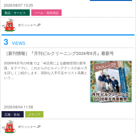
2026/08/07 13:25
製品・サービス
ツール・用具用品
ポリッシャー.JP
3
VIEWS
［新刊情報］『月刊ビルクリーニング2026年8月』最新号
2026年8月号の特集では「AI活用による建物管理の新常
識」をテーマに、これからのビルメンテナンスのあり方
を詳しくご紹介します。深刻な人手不足やコスト高騰と
いう…
2026/08/04 11:58
広報・告知
メディア
ポリッシャー.JP