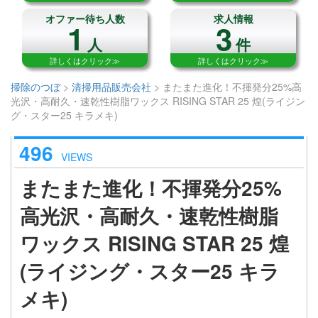
オファー待ち人数
求人情報
1
3
人
件
詳しくはクリック≫
詳しくはクリック≫
掃除のつぼ
>
清掃用品販売会社
>
またまた進化！不揮発分25%高
光沢・高耐久・速乾性樹脂ワックス RISING STAR 25 煌(ライジン
グ・スター25 キラメキ)
496
VIEWS
またまた進化！不揮発分25%
高光沢・高耐久・速乾性樹脂
ワックス RISING STAR 25 煌
(ライジング・スター25 キラ
メキ)