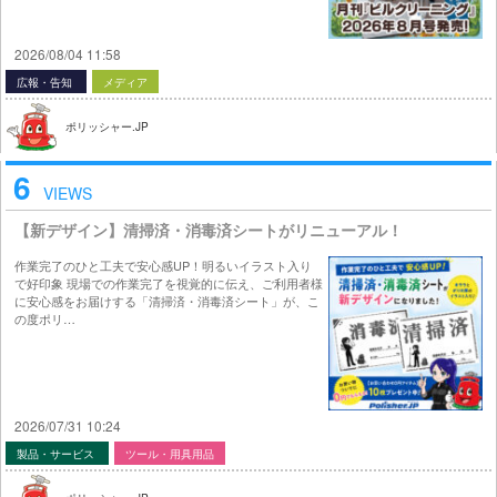
2026/08/04 11:58
広報・告知
メディア
ポリッシャー.JP
6
VIEWS
【新デザイン】清掃済・消毒済シートがリニューアル！
作業完了のひと工夫で安心感UP！明るいイラスト入り
で好印象 現場での作業完了を視覚的に伝え、ご利用者様
に安心感をお届けする「清掃済・消毒済シート」が、こ
の度ポリ…
2026/07/31 10:24
製品・サービス
ツール・用具用品