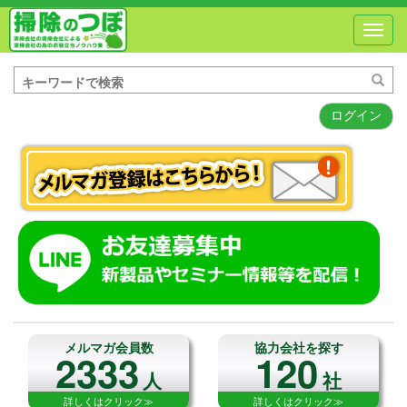
Toggl
navig
ログイン
メルマガ会員数
協力会社を探す
2333
120
人
社
詳しくはクリック≫
詳しくはクリック≫