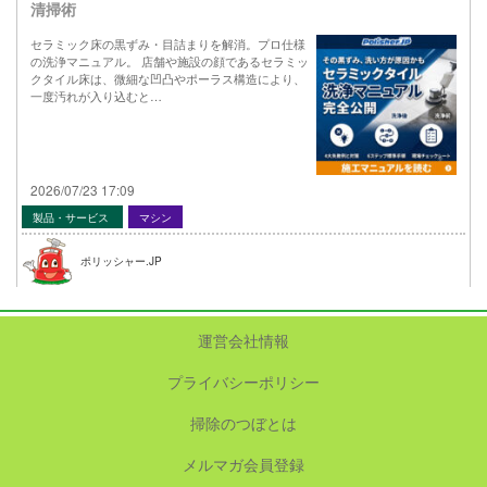
清掃術
セラミック床の黒ずみ・目詰まりを解消。プロ仕様
の洗浄マニュアル。 店舗や施設の顔であるセラミッ
クタイル床は、微細な凹凸やポーラス構造により、
一度汚れが入り込むと…
2026/07/23 17:09
製品・サービス
マシン
ポリッシャー.JP
運営会社情報
プライバシーポリシー
掃除のつぼとは
メルマガ会員登録