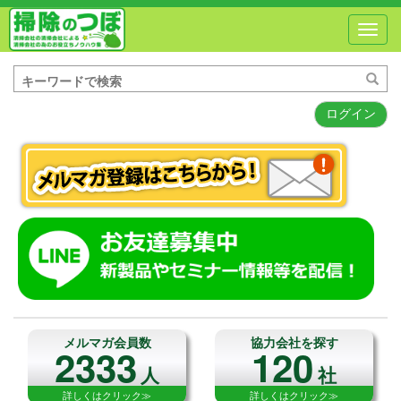
Toggl
navig
ログイン
メルマガ会員数
協力会社を探す
2333
120
人
社
詳しくはクリック≫
詳しくはクリック≫