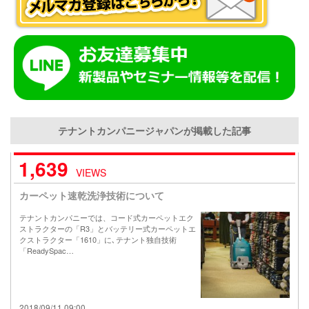
テナントカンパニージャパンが掲載した記事
1,639
VIEWS
カーペット速乾洗浄技術について
テナントカンパニーでは、コード式カーペットエク
ストラクターの「R3」とバッテリー式カーペットエ
クストラクター「1610」に､テナント独自技術
「ReadySpac…
2018/09/11 09:00