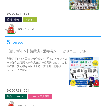
2026/08/04 11:58
広報・告知
メディア
ポリッシャー.JP
5
VIEWS
【新デザイン】清掃済・消毒済シートがリニューアル！
作業完了のひと工夫で安心感UP！明るいイラスト入
りで好印象 現場での作業完了を視覚的に伝え、ご利
用者様に安心感をお届けする「清掃済・消毒済シー
ト」が、この度ポリ…
2026/07/31 10:24
製品・サービス
ツール・用具用品
ポリッシャー.JP