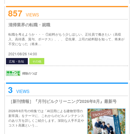
857
VIEWS
清掃業界の転職・就職
転職を考えようか・・・ ①給料がもう少しほしい、正社員で働きたい（高収
入、高待遇、賞与、ボーナス）、、、 ②先輩、上司の給料額を知って、将来が
不安になった（将来…
2021/08/26 14:00
広報・告知
その他
掃除のつぼ
3
VIEWS
［新刊情報］『月刊ビルクリーニング2026年8月』最新号
2026年8月号の特集では「AI活用による建物管理の
新常識」をテーマに、これからのビルメンテナンス
のあり方を詳しくご紹介します。深刻な人手不足や
コスト高騰という…