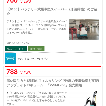
VIEWS
【6100】バッテリー式乗車型スイーパー（床清掃機）のご紹
介
テナントカンパニーのバッテリー式乗車型スイーパ
ー（床清掃機）6100は、ゴミや粉塵を静かに効率よ
く吸い取れるスイーパー（床清掃機）です。乗車型
スイーパー（床清掃…
2018/03/06 17:32
製品・サービス
環境・測定
テナントカンパニージャパン
788
VIEWS
高い吸引力と3種類のフィルタリングで抜群の集塵効率を実現!
アップライトバキューム 「V-SMU-36」発売開始
■「V-SMU-36」について 「V-SMU-36」はカーペッ
トの清掃効率化や高品質化のために開発されたグロ
ーバルモデルです｡すでに北米を中心とした全世界
で販売…