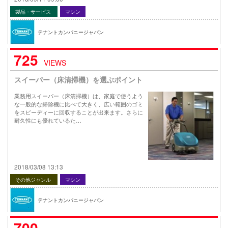
製品・サービス
マシン
テナントカンパニージャパン
725
VIEWS
スイーパー（床清掃機）を選ぶポイント
業務用スイーパー（床清掃機）は、家庭で使うよう
な一般的な掃除機に比べて大きく、広い範囲のゴミ
をスピーディーに回収することが出来ます。さらに
耐久性にも優れているた…
2018/03/08 13:13
その他ジャンル
マシン
テナントカンパニージャパン
700