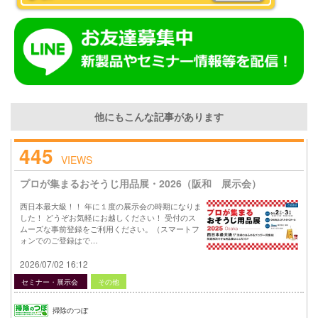
他にもこんな記事があります
445
VIEWS
プロが集まるおそうじ用品展・2026（阪和 展示会）
西日本最大級！！ 年に１度の展示会の時期になりま
した！ どうぞお気軽にお越しください！ 受付のス
ムーズな事前登録をご利用ください。（スマートフ
ォンでのご登録はで…
2026/07/02 16:12
セミナー・展示会
その他
掃除のつぼ