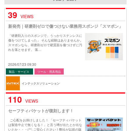
39
VIEWS
新発売｜研磨剤ゼロで傷つけない業務用スポンジ「スマポン」
「研磨剤入りのスポンジで、うっかりステンレスに
傷をつけてしまった」 そんな経験はありませんか。
スマポンなら、研磨剤ゼロで硬質面を傷つけずに汚
れを落とせます。 落…
2026/07/23 09:30
製品・サービス
ツール・用具用品
インテックスソリューション
110
VIEWS
セーフティバケットが復刻します！
ご心配をお掛けしました！ 「セーフティバケット
は製造中止で無くなる！」と言う噂が出たとか出な
いとか・・・(^^; ご安心ください！弊社が以前の販