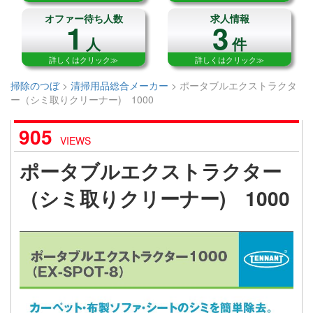
オファー待ち人数
求人情報
1
3
人
件
詳しくはクリック≫
詳しくはクリック≫
掃除のつぼ
>
清掃用品総合メーカー
>
ポータブルエクストラクタ
ー（シミ取りクリーナー) 1000
905
VIEWS
ポータブルエクストラクター
（シミ取りクリーナー) 1000