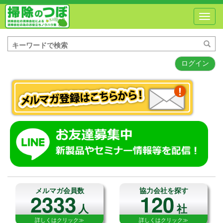
Toggl
navig
ログイン
メルマガ会員数
協力会社を探す
2333
120
人
社
詳しくはクリック≫
詳しくはクリック≫