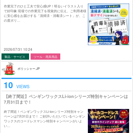
作業完了のひと工夫で安心感UP！明るいイラスト入り
で好印象 現場での作業完了を視覚的に伝え、ご利用者様
に安心感をお届けする「清掃済・消毒済シート」が、こ
の度ポリ…
2026/07/31 10:24
製品・サービス
ツール・用具用品
ポリッシャー.JP
10
VIEWS
【終了間近】ペンギンワックスLi-ionシリーズ特別キャンペーンは
7月31日まで！
終了間近！ペンギンワックスLi-ionシリーズ特別キャン
ペーンは7月31日まで！ ご好評いただいているペンギン
ワックスのコードレスマシン特別キャンペーンがいよ
い…