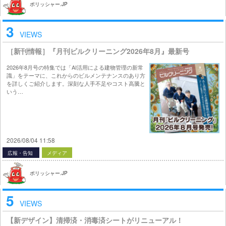
ポリッシャー.JP
3
VIEWS
［新刊情報］『月刊ビルクリーニング2026年8月』最新号
2026年8月号の特集では「AI活用による建物管理の新常
識」をテーマに、これからのビルメンテナンスのあり方
を詳しくご紹介します。深刻な人手不足やコスト高騰と
いう…
2026/08/04 11:58
広報・告知
メディア
ポリッシャー.JP
5
VIEWS
【新デザイン】清掃済・消毒済シートがリニューアル！