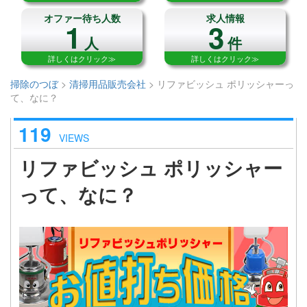
オファー待ち人数
求人情報
1
3
人
件
詳しくはクリック≫
詳しくはクリック≫
掃除のつぼ
>
清掃用品販売会社
>
リファビッシュ ポリッシャーっ
て、なに？
119
VIEWS
リファビッシュ ポリッシャー
って、なに？