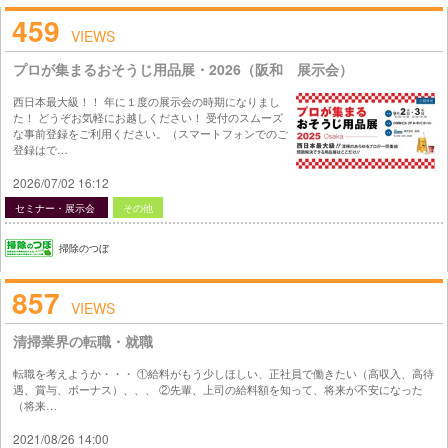
459
VIEWS
プロが集まるおそうじ用品展・2026（阪和 展示会）
西日本最大級！！ 年に１度の展示会の時期になりまし
た！ どうぞお気軽にお越しください！ 受付のスムーズ
な事前登録をご利用ください。（スマートフォンでのご
登録はで…
2026/07/02 16:12
セミナー・展示会
その他
掃除のつぼ
857
VIEWS
清掃業界の転職・就職
転職を考えようか・・・ ①給料がもう少しほしい、正社員で働きたい（高収入、高待
遇、賞与、ボーナス）、、、 ②先輩、上司の給料額を知って、将来が不安になった
（将来…
2021/08/26 14:00