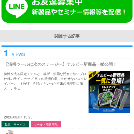
関連する記事
1
VIEWS
【清掃ツールは次のステージへ】ナルビー新商品一挙公開！
個性が光る限定モデルと、狭所・頑固な汚れに強いプロ
仕様のラインナップ 日々の清掃作業に欠かせないスクレ
イパー。「剥がす・削る」といった本来の機能性に加
え、ナルビ…
2026/08/07 13:25
製品・サービス
ツール・用具用品