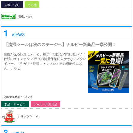
広報・告知
その他
掃除のつぼ
1
VIEWS
【清掃ツールは次のステージへ】ナルビー新商品一挙公開！
個性が光る限定モデルと、狭所・頑固な汚れに強いプロ
仕様のラインナップ 日々の清掃作業に欠かせないスクレ
イパー。「剥がす・削る」といった本来の機能性に加
え、ナルビ…
2026/08/07 13:25
製品・サービス
ツール・用具用品
ポリッシャー.JP
3