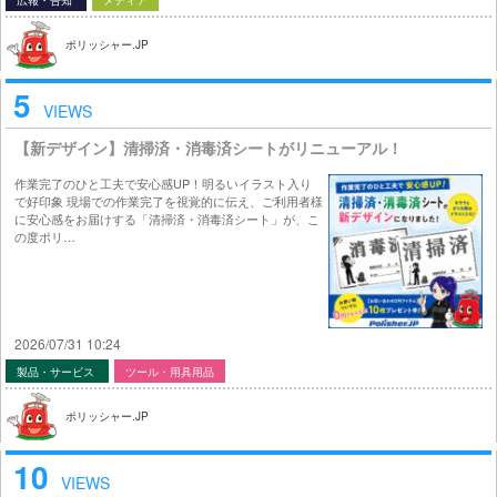
広報・告知
メディア
ポリッシャー.JP
5
VIEWS
【新デザイン】清掃済・消毒済シートがリニューアル！
作業完了のひと工夫で安心感UP！明るいイラスト入り
で好印象 現場での作業完了を視覚的に伝え、ご利用者様
に安心感をお届けする「清掃済・消毒済シート」が、こ
の度ポリ…
2026/07/31 10:24
製品・サービス
ツール・用具用品
ポリッシャー.JP
10
VIEWS