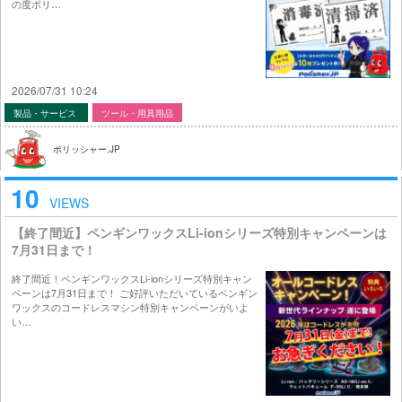
の度ポリ…
2026/07/31 10:24
製品・サービス
ツール・用具用品
ポリッシャー.JP
10
VIEWS
【終了間近】ペンギンワックスLi-ionシリーズ特別キャンペーンは
7月31日まで！
終了間近！ペンギンワックスLi-ionシリーズ特別キャン
ペーンは7月31日まで！ ご好評いただいているペンギン
ワックスのコードレスマシン特別キャンペーンがいよ
い…