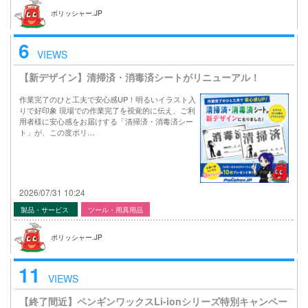
ポリッシャー.JP
6
VIEWS
【新デザイン】清掃済・消毒済シートがリニューアル！
作業完了のひと工夫で安心感UP！明るいイラスト入
りで好印象 現場での作業完了を視覚的に伝え、ご利
用者様に安心感をお届けする「清掃済・消毒済シー
ト」が、この度ポリ…
2026/07/31 10:24
製品・サービス
ツール・用具用品
ポリッシャー.JP
11
VIEWS
【終了間近】ペンギンワックスLi-ionシリーズ特別キャンペー