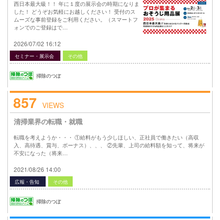
西日本最大級！！ 年に１度の展示会の時期になりま
した！ どうぞお気軽にお越しください！ 受付のス
ムーズな事前登録をご利用ください。（スマートフ
ォンでのご登録はで…
2026/07/02 16:12
セミナー・展示会
その他
掃除のつぼ
857
VIEWS
清掃業界の転職・就職
転職を考えようか・・・ ①給料がもう少しほしい、正社員で働きたい（高収
入、高待遇、賞与、ボーナス）、、、 ②先輩、上司の給料額を知って、将来が
不安になった（将来…
2021/08/26 14:00
広報・告知
その他
掃除のつぼ