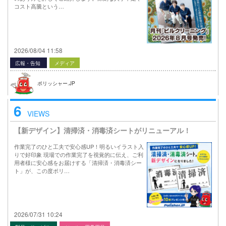
コスト高騰という…
2026/08/04 11:58
広報・告知
メディア
ポリッシャー.JP
6
VIEWS
【新デザイン】清掃済・消毒済シートがリニューアル！
作業完了のひと工夫で安心感UP！明るいイラスト入
りで好印象 現場での作業完了を視覚的に伝え、ご利
用者様に安心感をお届けする「清掃済・消毒済シー
ト」が、この度ポリ…
2026/07/31 10:24