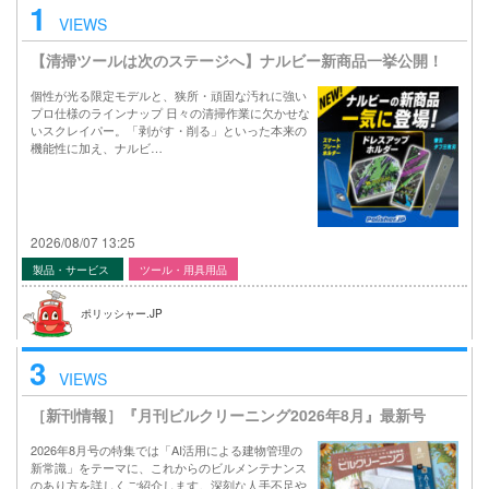
1
VIEWS
【清掃ツールは次のステージへ】ナルビー新商品一挙公開！
個性が光る限定モデルと、狭所・頑固な汚れに強い
プロ仕様のラインナップ 日々の清掃作業に欠かせな
いスクレイパー。「剥がす・削る」といった本来の
機能性に加え、ナルビ…
2026/08/07 13:25
製品・サービス
ツール・用具用品
ポリッシャー.JP
3
VIEWS
［新刊情報］『月刊ビルクリーニング2026年8月』最新号
2026年8月号の特集では「AI活用による建物管理の
新常識」をテーマに、これからのビルメンテナンス
のあり方を詳しくご紹介します。深刻な人手不足や