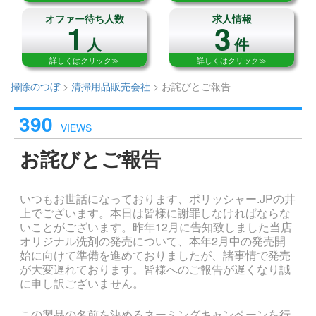
オファー待ち人数
求人情報
1
3
人
件
詳しくはクリック≫
詳しくはクリック≫
掃除のつぼ
>
清掃用品販売会社
>
お詫びとご報告
390
VIEWS
お詫びとご報告
いつもお世話になっております、ポリッシャー.JPの井
上でございます。本日は皆様に謝罪しなければならな
いことがございます。昨年12月に告知致しました当店
オリジナル洗剤の発売について、本年2月中の発売開
始に向けて準備を進めておりましたが、諸事情で発売
が大変遅れております。皆様へのご報告が遅くなり誠
に申し訳ございません。
この製品の名前を決めるネーミングキャンペーンを行