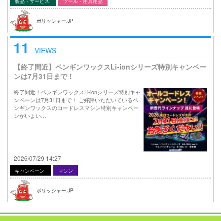
製品・サービス
ツール・用具用品
ポリッシャー.JP
11
VIEWS
【終了間近】ペンギンワックスLi-ionシリーズ特別キャンペー
ンは7月31日まで！
終了間近！ペンギンワックスLi-ionシリーズ特別キャ
ンペーンは7月31日まで！ ご好評いただいているペ
ンギンワックスのコードレスマシン特別キャンペー
ンがいよい…
2026/07/29 14:27
キャンペーン
マシン
ポリッシャー.JP