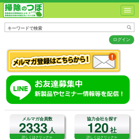
Toggl
navig
ログイン
メルマガ会員数
協力会社を探す
2333
120
人
社
詳しくはクリック≫
詳しくはクリック≫