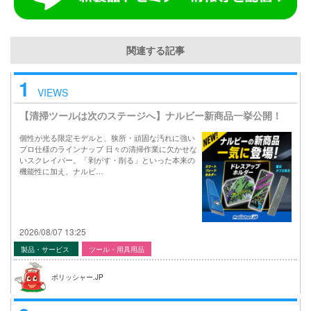
関連する記事
1
VIEWS
【清掃ツールは次のステージへ】ナルビー新商品一挙公開！
個性が光る限定モデルと、狭所・頑固な汚れに強い
プロ仕様のラインナップ 日々の清掃作業に欠かせな
いスクレイパー。「剥がす・削る」といった本来の
機能性に加え、ナルビ…
2026/08/07 13:25
製品・サービス
ツール・用具用品
ポリッシャー.JP