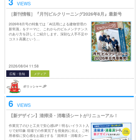
3
VIEWS
［新刊情報］『月刊ビルクリーニング2026年8月』最新号
2026年8月号の特集では「AI活用による建物管理の
新常識」をテーマに、これからのビルメンテナンス
のあり方を詳しくご紹介します。深刻な人手不足や
コスト高騰という…
2026/08/04 11:58
広報・告知
メディア
ポリッシャー.JP
6
VIEWS
【新デザイン】清掃済・消毒済シートがリニューアル！
作業完了のひと工夫で安心感UP！明るいイラスト入
りで好印象 現場での作業完了を視覚的に伝え、ご利
用者様に安心感をお届けする「清掃済・消毒済シー