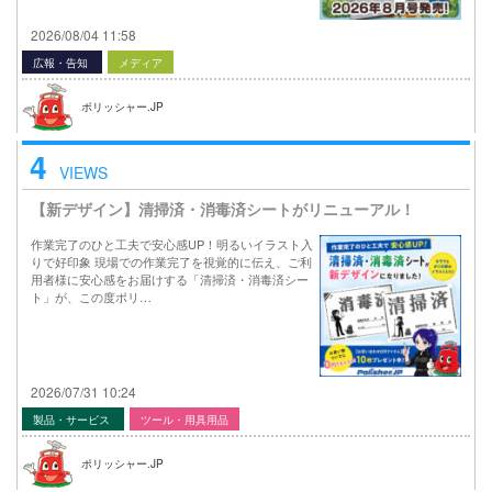
2026/08/04 11:58
広報・告知
メディア
ポリッシャー.JP
4
VIEWS
【新デザイン】清掃済・消毒済シートがリニューアル！
作業完了のひと工夫で安心感UP！明るいイラスト入
りで好印象 現場での作業完了を視覚的に伝え、ご利
用者様に安心感をお届けする「清掃済・消毒済シー
ト」が、この度ポリ…
2026/07/31 10:24
製品・サービス
ツール・用具用品
ポリッシャー.JP