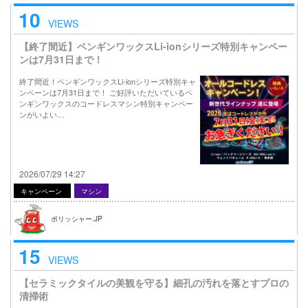
10
VIEWS
【終了間近】ペンギンワックスLi-ionシリーズ特別キャンペー
ンは7月31日まで！
終了間近！ペンギンワックスLi-ionシリーズ特別キャ
ンペーンは7月31日まで！ ご好評いただいているペ
ンギンワックスのコードレスマシン特別キャンペー
ンがいよい…
2026/07/29 14:27
キャンペーン
マシン
ポリッシャー.JP
15
VIEWS
【セラミックタイルの美観を守る】細孔の汚れを落とすプロの
清掃術