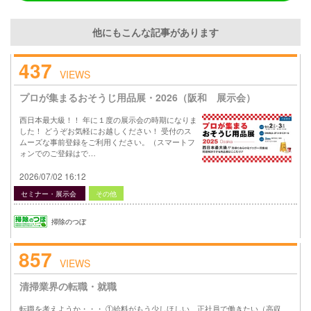
他にもこんな記事があります
437
VIEWS
プロが集まるおそうじ用品展・2026（阪和 展示会）
西日本最大級！！ 年に１度の展示会の時期になりま
した！ どうぞお気軽にお越しください！ 受付のス
ムーズな事前登録をご利用ください。（スマートフ
ォンでのご登録はで…
2026/07/02 16:12
セミナー・展示会
その他
掃除のつぼ
857
VIEWS
清掃業界の転職・就職
転職を考えようか・・・ ①給料がもう少しほしい、正社員で働きたい（高収