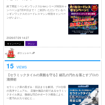
終了間近！ペンギンワックスLi-ionシリーズ特別キャ
ンペーンは7月31日まで！ ご好評いただいているペ
ンギンワックスのコードレスマシン特別キャンペー
ンがいよい…
2026/07/29 14:27
キャンペーン
マシン
ポリッシャー.JP
15
VIEWS
【セラミックタイルの美観を守る】細孔の汚れを落とすプロの
清掃術
セラミック床の黒ずみ・目詰まりを解消。プロ仕様
の洗浄マニュアル。 店舗や施設の顔であるセラミッ
クタイル床は、微細な凹凸やポーラス構造により、
一度汚れが入り込むと…