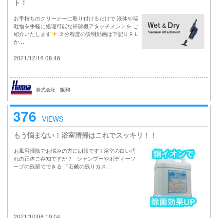
ト！
お手持ちのクリーナーに取り付けるだけで 液体や嘔
吐物を手軽に処理可能な掃除機アタッチメントを ご
紹介いたします
２分程度の説明動画は下記ＵＲＬ
か…
2021/12/16 08:46
株式会社 阪和
376
VIEWS
もう悩まない！浴室清掃はこれでスッキリ！！
お風呂掃除でお悩みの方に朗報です‼︎ 浴室の白い汚
れの正体ご存知ですが？ シャンプーやボディーソ
ープの残留でできる 『石鹸の残りカス…
2021/10/08 19:04