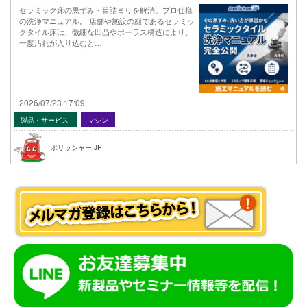
セラミック床の黒ずみ・目詰まりを解消。プロ仕様
の洗浄マニュアル。 店舗や施設の顔であるセラミッ
クタイル床は、微細な凹凸やポーラス構造により、
一度汚れが入り込むと…
2026/07/23 17:09
製品・サービス
マシン
ポリッシャー.JP