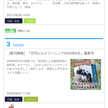
入、高待遇、賞与、ボーナス）、、、 ②先輩、上司の給料額を知って、将来が
不安になった（将来…
2021/08/26 14:00
広報・告知
その他
掃除のつぼ
3
VIEWS
［新刊情報］『月刊ビルクリーニング2026年8月』最新号
2026年8月号の特集では「AI活用による建物管理の
新常識」をテーマに、これからのビルメンテナンス
のあり方を詳しくご紹介します。深刻な人手不足や
コスト高騰という…
2026/08/04 11:58
広報・告知
メディア