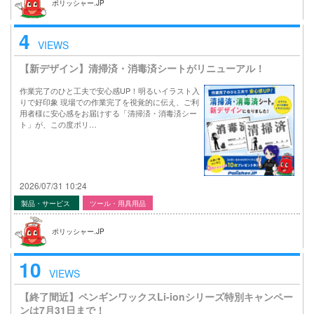
ポリッシャー.JP
4
VIEWS
【新デザイン】清掃済・消毒済シートがリニューアル！
作業完了のひと工夫で安心感UP！明るいイラスト入
りで好印象 現場での作業完了を視覚的に伝え、ご利
用者様に安心感をお届けする「清掃済・消毒済シー
ト」が、この度ポリ…
2026/07/31 10:24
製品・サービス
ツール・用具用品
ポリッシャー.JP
10
VIEWS
【終了間近】ペンギンワックスLi-ionシリーズ特別キャンペー
ンは7月31日まで！