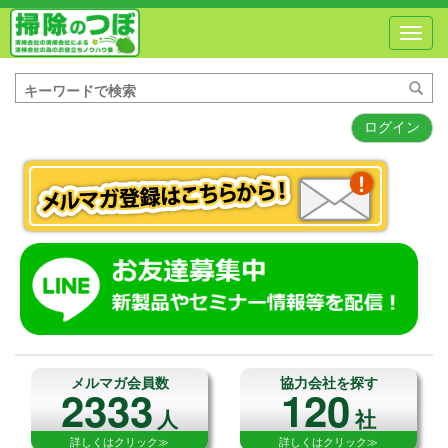
Toggl
navig
ログイン
メルマガ会員数
協力会社を探す
2333
120
人
社
詳しくはクリック≫
詳しくはクリック≫