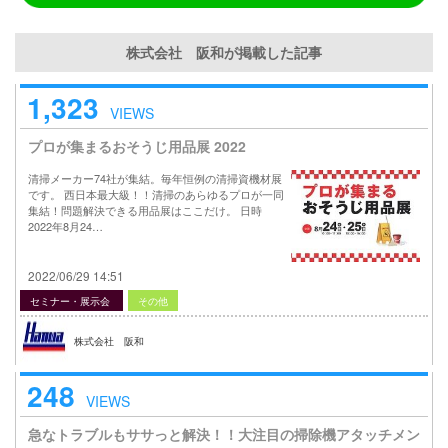
株式会社 阪和が掲載した記事
1,323
VIEWS
プロが集まるおそうじ用品展 2022
清掃メーカー74社が集結。毎年恒例の清掃資機材展
です。 西日本最大級！！清掃のあらゆるプロが一同
集結！問題解決できる用品展はここだけ。 日時
2022年8月24…
2022/06/29 14:51
セミナー・展示会
その他
株式会社 阪和
248
VIEWS
急なトラブルもササっと解決！！大注目の掃除機アタッチメン